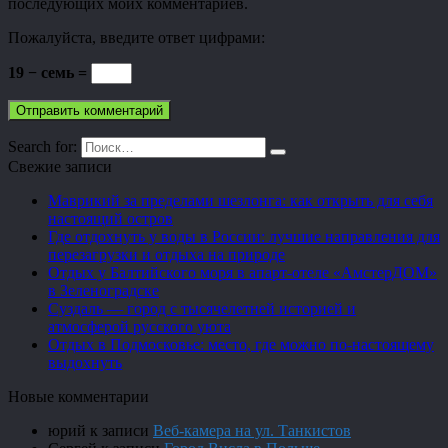
последующих моих комментариев.
Пожалуйста, введите ответ цифрами:
19 − семь =
Search for:
Свежие записи
Маврикий за пределами шезлонга: как открыть для себя
настоящий остров
Где отдохнуть у воды в России: лучшие направления для
перезагрузки и отдыха на природе
Отдых у Балтийского моря в апарт-отеле «АмстерДОМ»
в Зеленоградске
Суздаль — город с тысячелетней историей и
атмосферой русского уюта
Отдых в Подмосковье: место, где можно по-настоящему
выдохнуть
Новые комментарии
юрий
к записи
Веб-камера на ул. Танкистов