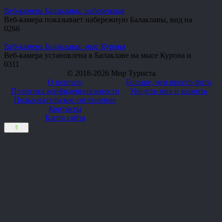
Веб-камера Балаклавы: набережная
Веб-камера показывает набережную Балаклавы, вид на
0
266
Веб-камера Балаклавы: мыс Курона
Веб-камера установлена в Балаклаве на мысе Курона и
0
311
© 2018-2026 Мир Туриста
О портале
Больше, чем просто фото
Политика конфиденциальности
Увидеть мир и выжить
Пользовательское соглашение
Контакты
Карта сайта