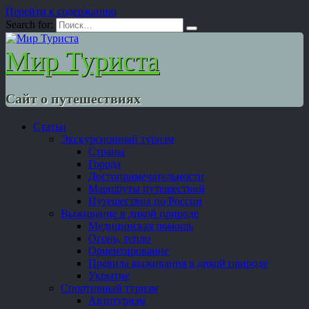
Перейти к содержанию
Search for:
Мир Туриста
Сайт о путешествиях
Статьи
Экскурсионный туризм
Страны
Города
Достопримечательности
Маршруты путешествий
Путешествия по России
Выживание в дикой природе
Медицинская помощь
Огонь, тепло
Ориентирование
Правила выживания в дикой природе
Укрытие
Спортивный туризм
Автотуризм