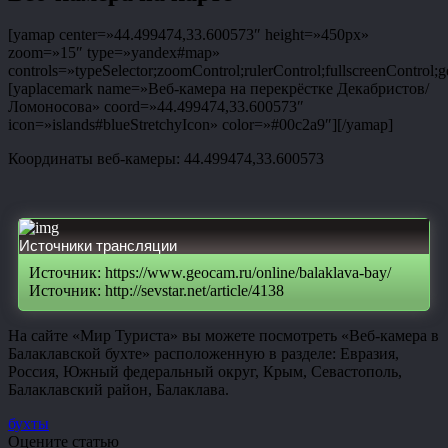
[yamap center=»44.499474,33.600573″ height=»450px»
zoom=»15″ type=»yandex#map»
controls=»typeSelector;zoomControl;rulerControl;fullscreenControl;g
[yaplacemark name=»Веб-камера на перекрёстке Декабристов/
Ломоносова» coord=»44.499474,33.600573″
icon=»islands#blueStretchyIcon» color=»#00c2a9″][/yamap]
Координаты веб-камеры: 44.499474,33.600573
Источники трансляции
Источник: https://www.geocam.ru/online/balaklava-bay/
Источник: http://sevstar.net/article/4138
На сайте «Мир Туриста» вы можете посмотреть «Веб-камера в
Балаклавской бухте» расположенную в разделе: Евразия,
Россия, Южный федеральный округ, Крым, Севастополь,
Балаклавский район, Балаклава.
бухты
Оцените статью