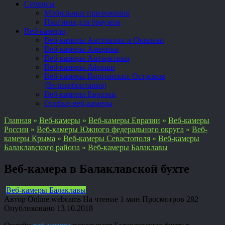
Сервисы
Мобильные приложения
Плагины для браузера
Веб-камеры
Веб-камеры Австралии и Океании
Веб-камеры Америки
Веб-камеры Антарктики
Веб-камеры Африки
Веб-камеры Виргинских Островов
(Великобритания)
Веб-камеры Евразии
Особые веб-камеры
Главная
»
Веб-камеры
»
Веб-камеры Евразии
»
Веб-камеры
России
»
Веб-камеры Южного федерального округа
»
Веб-
камеры Крыма
»
Веб-камеры Севастополя
»
Веб-камеры
Балаклавского района
»
Веб-камеры Балаклавы
Веб-камера в Балаклавской бухте
Веб-камеры Балаклавы
Автор
Online.webcams
На чтение
1 мин
Просмотров
282
Опубликовано
13.10.2018