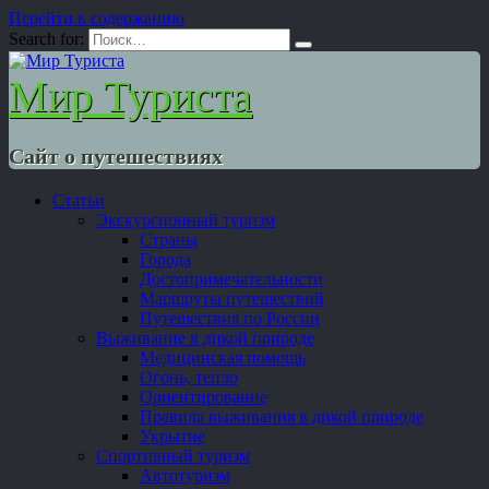
Перейти к содержанию
Search for:
Мир Туриста
Сайт о путешествиях
Статьи
Экскурсионный туризм
Страны
Города
Достопримечательности
Маршруты путешествий
Путешествия по России
Выживание в дикой природе
Медицинская помощь
Огонь, тепло
Ориентирование
Правила выживания в дикой природе
Укрытие
Спортивный туризм
Автотуризм