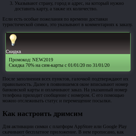
Указывают страну, город и адрес, на который нужно
доставить карту, а также их количество.
Если есть особые пожелания по времени доставки
туристической симки, это указывают в комментариях к заказу.
Скидка
Промокод: NEW2019
Скидка 70% на сим-карты с 01/01/20 по 31/01/20
После заполнения всех пунктов, галочкой подтверждают их
правильность. Далее в появившемся окне вписывают номер
банковской карты и оплачивают заказ. На указанный номер
телефона приходит сообщение с номером. С его помощью
можно отслеживать статус и перемещение посылки.
Как настроить дримсим
Для активации симки с платформ AppStore или Google Play
скачивают бесплатное приложение. В нем прописано, как