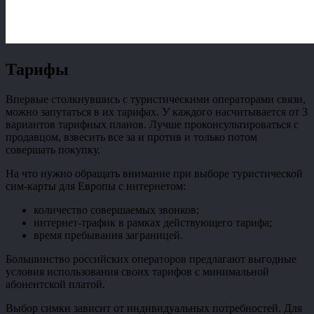
Тарифы
Впервые столкнувшись с туристическими операторами связи,
можно запутаться в их тарифах. У каждого насчитывается от 3
вариантов тарифных планов. Лучше проконсультироваться с
продавцом, взвесить все за и против и только потом
совершать покупку.
На что нужно обращать внимание при выборе туристической
сим-карты для Европы с интернетом:
количество совершаемых звонков;
интернет-трафик в рамках действующего тарифа;
время пребывания заграницей.
Большинство российских операторов предлагают выгодные
условия использования своих тарифов с минимальной
абонентской платой.
Выбор симки зависит от индивидуальных потребностей. Для