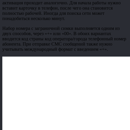
активация проходит аналогично. Для начала работы нужно
вставит карточку в телефон, после чего она становится
полностью рабочей. Иногда для поиска сети может
понадобиться несколько минут.
Набор номера с заграничной симки выполняется одним из
двух способов, через «+» или «00». В обоих вариантах
вводится код страны код оператора/города телефонный номер
абонента. При отправке СМС сообщений также нужно
учитывать международный формат с введением «+».