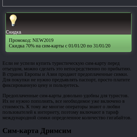
Скидка
Промокод: NEW2019
Скидка 70% на сим-карты с 01/01/20 по 31/01/20
Если не успели купить туристическую сим-карту перед
отъездом, можно сделать это непосредственно по прибытию.
В странах Европы и Азии продают предоплаченные симки.
Для покупки не нужно предъявлять паспорт, просто платите
фиксированную цену и пользуетесь.
Предоплаченные сим-карты довольно удобны для туристов.
Их не нужно пополнять, все необходимое уже включено в
стоимость. К тому же многие операторы знают о любви
пользователей к интернету, поэтому включают в тариф
международной симки определенное количество гигабайтов.
Сим-карта Дримсим