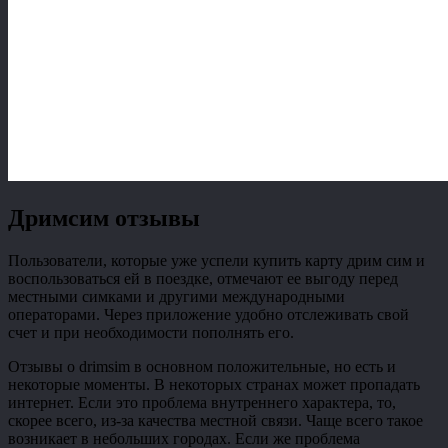
Дримсим отзывы
Пользователи, которые уже успели купить карту дрим сим и
воспользоваться ей в поездке, отмечают ее выгоду перед
местными симками и другими международными
операторами. Через приложение удобно отслеживать свой
счет и при необходимости пополнять его.
Отзывы о drimsim в основном положительные, но есть и
некоторые моменты. В некоторых странах может пропадать
интернет. Если это проблема внутреннего характера, то,
скорее всего, из-за качества местной связи. Чаще всего такое
возникает в небольших городах. Если же проблема