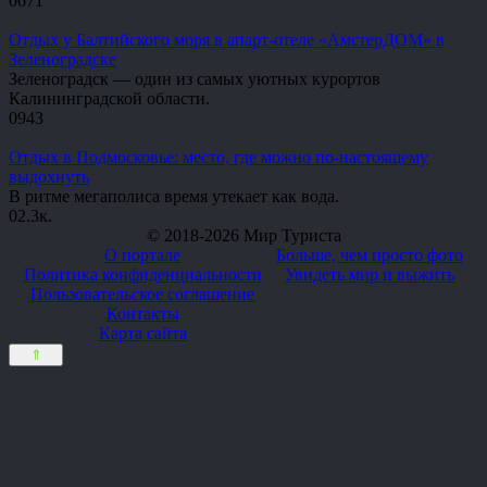
0
671
Отдых у Балтийского моря в апарт-отеле «АмстерДОМ» в
Зеленоградске
Зеленоградск — один из самых уютных курортов
Калининградской области.
0
943
Отдых в Подмосковье: место, где можно по-настоящему
выдохнуть
В ритме мегаполиса время утекает как вода.
0
2.3к.
© 2018-2026 Мир Туриста
О портале
Больше, чем просто фото
Политика конфиденциальности
Увидеть мир и выжить
Пользовательское соглашение
Контакты
Карта сайта