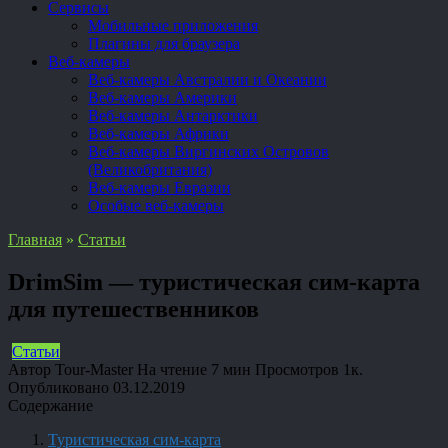
Сервисы
Мобильные приложения
Плагины для браузера
Веб-камеры
Веб-камеры Австралии и Океании
Веб-камеры Америки
Веб-камеры Антарктики
Веб-камеры Африки
Веб-камеры Виргинских Островов
(Великобритания)
Веб-камеры Евразии
Особые веб-камеры
Главная
»
Статьи
DrimSim — туристическая сим-карта
для путешественников
Статьи
Автор
Tour-Master
На чтение
7 мин
Просмотров
1к.
Опубликовано
03.12.2019
Содержание
Туристическая сим-карта