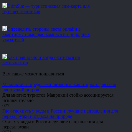
DrimSim — туристическая сим-карта для
путешественников
Определить стороны света онлайн в
квартире с помощью компаса и природных
указателей
Как правильно и когда охотиться на
лесных птиц
Вам также может понравиться
Маврикий за пределами шезлонга: как открыть для себя
настоящий остров
Для многих туристов Маврикий стойко ассоциируется
исключительно
0
77
Где отдохнуть у воды в России: лучшие направления для
перезагрузки и отдыха на природе
Отдых у воды в России: лучшие направления для
перезагрузки