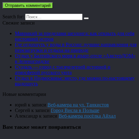
Search for:
Свежие записи
Маврикий за пределами шезлонга: как открыть для себя
настоящий остров
Где отдохнуть у воды в России: лучшие направления для
перезагрузки и отдыха на природе
Отдых у Балтийского моря в апарт-отеле «АмстерДОМ»
в Зеленоградске
Суздаль — город с тысячелетней историей и
атмосферой русского уюта
Отдых в Подмосковье: место, где можно по-настоящему
выдохнуть
Новые комментарии
юрий
к записи
Веб-камера на ул. Танкистов
Сергей
к записи
Город Висла в Польше
Александр
к записи
Веб-камера посёлка Айхал
Вам также может понравиться