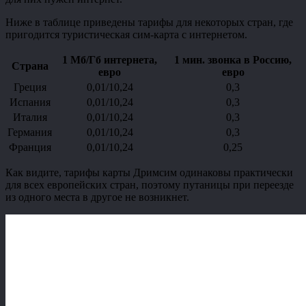
Ниже в таблице приведены тарифы для некоторых стран, где
пригодится туристическая сим-карта с интернетом.
1 Мб/Гб интернета,
1 мин. звонка в Россию,
Страна
евро
евро
Греция
0,01/10,24
0,3
Испания
0,01/10,24
0,3
Италия
0,01/10,24
0,3
Германия
0,01/10,24
0,3
Франция
0,01/10,24
0,25
Как видите, тарифы карты Дримсим одинаковы практически
для всех европейских стран, поэтому путаницы при переезде
из одного места в другое не возникнет.