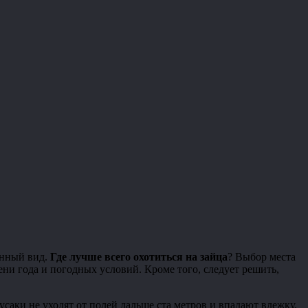
енный вид.
Где лучше всего охотиться на зайца
? Выбор места
ни года и погодных условий. Кроме того, следует решить,
усаки не уходят от полей дальше ста метров и впадают влежку.