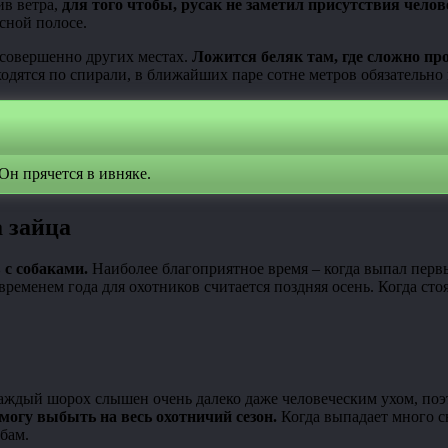
в ветра,
для того чтобы, русак не заметил присутствия чело
сной полосе.
в совершенно других местах.
Ложится беляк там, где сложно про
одятся по спирали, в ближайших паре сотне метров обязательно 
Он прячется в ивняке.
а зайца
 с собаками.
Наиболее благоприятное время – когда выпал первый
еменем года для охотников считается поздняя осень. Когда сто
аждый шорох слышен очень далеко даже человеческим ухом, поэ
могу выбыть на весь охотничий сезон.
Когда выпадает много с
обам.