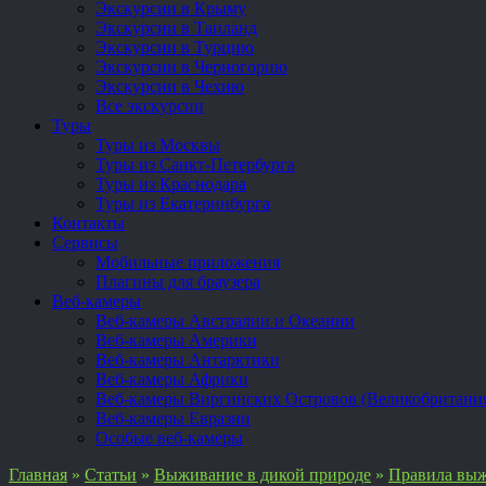
Экскурсии в Крыму
Экскурсии в Таиланд
Экскурсии в Турцию
Экскурсии в Черногорию
Экскурсии в Чехию
Все экскурсии
Туры
Туры из Москвы
Туры из Санкт-Петербурга
Туры из Краснодара
Туры из Екатеринбурга
Контакты
Сервисы
Мобильные приложения
Плагины для браузера
Веб-камеры
Веб-камеры Австралии и Океании
Веб-камеры Америки
Веб-камеры Антарктики
Веб-камеры Африки
Веб-камеры Виргинских Островов (Великобритани
Веб-камеры Евразии
Особые веб-камеры
Главная
»
Статьи
»
Выживание в дикой природе
»
Правила выж