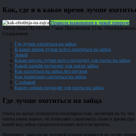
Как, где и в какое время лучше охотить
Правила выживания в дикой природе
Автор
Ника
На чтение
7 мин
Просмотров
12.6к.
Опубликовано
Содержание
Где лучше охотиться на зайца
В какое время лучше всего охотиться на зайца
Зимой
Какая погода лучше всего подходит для охоты на зайца
Какой калибр подходит для ловли зайца
Как охотиться на зайца без оружия
Как правильно охотиться на зайца
С собакой
Какие собаки подходят для охоты на зайца
Где лучше охотиться на зайца
Охота на косых пользуется популярностью, несмотря на то, чт
охоты очень важен, он позволяет сэкономить силы и время при
какой вид зайца предпочтительнее всего встретить.
Например, заяц-русак поздней осенью кормится на полях пшениц