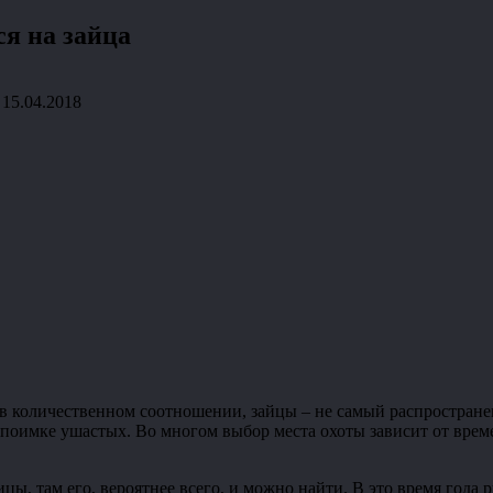
ся на зайца
15.04.2018
о в количественном соотношении, зайцы – не самый распростран
 поимке ушастых. Во многом выбор места охоты зависит от време
ы, там его, вероятнее всего, и можно найти. В это время года р