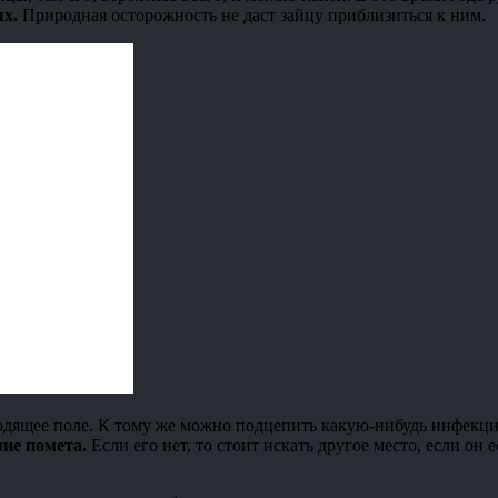
х.
Природная осторожность не даст зайцу приблизиться к ним.
ходящее поле. К тому же можно подцепить какую-нибудь инфекц
ие помета.
Если его нет, то стоит искать другое место, если он 