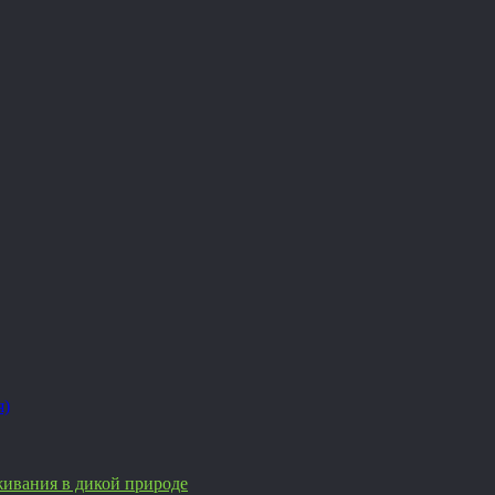
я)
ивания в дикой природе