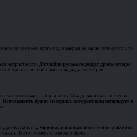
сени и зиме нужна дробь под номером не выше четвертого в то
ться неприятности.
Для зайца-русака подойдет дробь четыре
ати метров и восьмой номер для двадцати метров.
го, можно поймать зайца и в яму. Она должна быть не меньше
и.
Использовать нужно материал, который заяц использует в
ы.
уда еду: капусту, морковь, к овощам обязательно добавить
 чихать. В этот момент его можно брать.