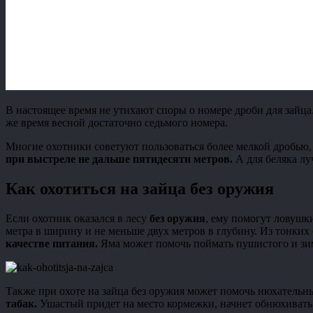
В настоящее время не утихают споры о номере дроби для зайца
же время весной достаточно седьмого номера.
Многие охотники советуют пользоваться более мелкой дробью, о
при выстреле не дальше пятидесяти метров.
А для беляка лу
Как охотиться на зайца без оружия
Если охотник оказался в лесу
без оружия
, ему помогут ловушк
метра в ширину и не меньше двух метров в глубину. Из тонких
качестве питания.
Яма может помочь поймать пушистого и зим
Также при охоте на зайца без оружия может помочь нюхательн
табак.
Ушастый придет на место кормежки, начнет обнюхивать п