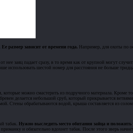
.
Ее размер зависит от времени года.
Например, для охоты по о
т нее заяц падает сразу, в то время как от крупной могут случи
чше использовать шестой номер для расстояния не больше тридц
и, которые можно смастерить из подручного материала. Кроме то
 бревен делается небольшой сруб, который прикрывается ветвям
ой. Стены обрабатываются водой, крыша составляется из солом
ый табак.
Нужно выследить место обитания зайца и положить т
риманку и обязательно вдохнет табак. После этого зверь начнет