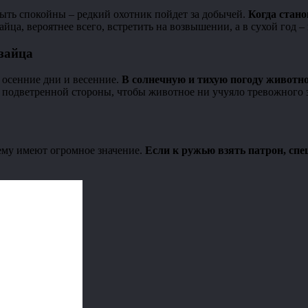
ыть спокойны – редкий охотник пойдет за добычей.
Когда стано
йца, вероятнее всего, встретить на возвышении, а в сухой год – 
 зайца
 осенние дни и весенние.
В солнечную и тихую погоду животн
подветренной стороны, чтобы животное ни учуяло тревожного з
ему имеют огромное значение.
Если к ружью взять патрон, спец