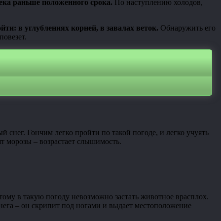
века раньше положенного срока.
По наступлению холодов,
йти: в углублениях корней, в завалах веток.
Обнаружить его
повезет.
 снег. Гончим легко пройти по такой погоде, и легко учуять
ят морозы – возрастает слышимость.
тому в такую погоду невозможно застать животное врасплох.
нега – он скрипит под ногами и выдает местоположение