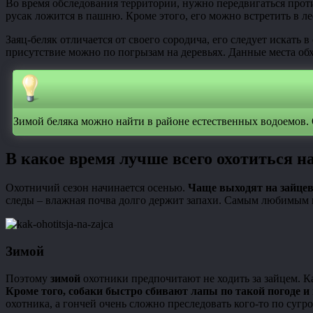
Во время обследования территории, нужно передвигаться проти
русак ложится в пашню. Кроме этого, его можно встретить в ле
Заяц-беляк отличается от своего сородича, его следует искать 
присутствие можно по погрызам на деревьях. Данные места обх
Зимой беляка можно найти в районе естественных водоемов. 
В какое время лучше всего охотиться н
Охотничий сезон начинается осенью.
Чаще выходят на зайцев
следы – влажная почва долго держит запахи. Самым любимым вр
Зимой
Поэтому
зимой
охотники предпочитают не ходить за зайцем. К
Кроме того, собаки быстро сбивают лапы по такой погоде и 
охотника, а гончей очень сложно преследовать кого-то по сугр