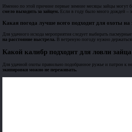
Именно по этой причине первые зимние месяцы зайцы могут б
смело выходить за зайцем.
Если в году было много дождей – за
Какая погода лучше всего подходит для охоты на
Для удачного исхода мероприятия следует выбирать пасмурные
на расстояние выстрела.
В ветреную погоду нужно держаться 
Какой калибр подходит для ловли зайца
Для удачной охоты правильно подобранное ружье и патрон к н
экипировки можно не переживать.