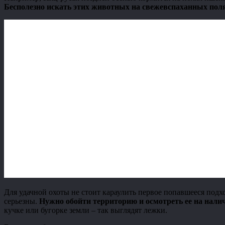
Бесполезно искать этих животных на свежевспаханных поля
Для удачной охоты не стоит караулить первое попавшееся под
серьезны.
Нужно обойти территорию и осмотреть ее на налич
кучке или бугорке земли – так выглядят лежки.