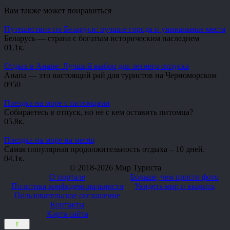
Вам также может понравиться
Путешествие по Беларуси: лучшие города и уникальные места
Беларусь — страна с богатым историческим наследием
0
1.1к.
Отдых в Анапе: Лучший выбор для летнего отпуска
Анапа — это настоящий рай для туристов на Черноморском
0
950
Поездка на море с питомцами
Собираетесь в отпуск, но не с кем оставить питомца?
0
5.8к.
Поездка на море на месяц
Самая популярная продолжительность отдыха – 10 дней.
0
4.1к.
© 2018-2026 Мир Туриста
О портале
Больше, чем просто фото
Политика конфиденциальности
Увидеть мир и выжить
Пользовательское соглашение
Контакты
Карта сайта