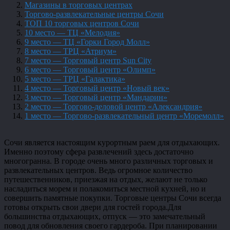
Магазины в торговых центрах
Торгово-развлекательные центры Сочи
ТОП 10 торговых центров Сочи
10 место — ТЦ «Мелодия»
9 место — ТЦ «Горки Город Молл»
8 место — ТРЦ «Атриум»
7 место — Торговый центр Sun City
6 место — Торговый центр «Олимп»
5 место — ТРЦ «Галактика»
4 место — Торговый центр «Новый век»
3 место — Торговый центр «Мандарин»
2 место — Торгово-деловой центр «Александрия»
1 место — Торгово-развлекательный центр «Моремолл»
Сочи является настоящим курортным раем для отдыхающих.
Именно поэтому сфера развлечений здесь достаточно
многогранна. В городе очень много различных торговых и
развлекательных центров. Ведь огромное количество
путешественников, приезжая на отдых, желают не только
насладиться морем и полакомиться местной кухней, но и
совершить памятные покупки. Торговые центры Сочи всегда
готовы открыть свои двери для гостей города.Для
большинства отдыхающих, отпуск — это замечательный
повод для обновления своего гардероба. При планировании