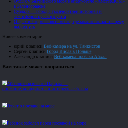
Отдых у Балтийского моря в апарт-отеле «АмстерДОМ»
в Зеленоградске
Суздаль — город с тысячелетней историей и
атмосферой русского уюта
Отдых в Подмосковье: место, где можно по-настоящему
выдохнуть
Новые комментарии
юрий
к записи
Веб-камера на ул. Танкистов
Сергей
к записи
Город Висла в Польше
Александр
к записи
Веб-камера посёлка Айхал
Вам также может понравиться
Абсолютная высота Парижа —
описание, координаты и интересные факты
Отчет о поездке на море
Ребенок заболел перед поездкой на море