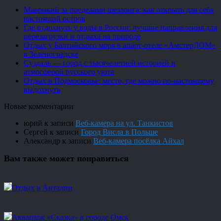
Маврикий за пределами шезлонга: как открыть для себя
настоящий остров
Где отдохнуть у воды в России: лучшие направления для
перезагрузки и отдыха на природе
Отдых у Балтийского моря в апарт-отеле «АмстерДОМ»
в Зеленоградске
Суздаль — город с тысячелетней историей и
атмосферой русского уюта
Отдых в Подмосковье: место, где можно по-настоящему
выдохнуть
Новые комментарии
юрий
к записи
Веб-камера на ул. Танкистов
Сергей
к записи
Город Висла в Польше
Александр
к записи
Веб-камера посёлка Айхал
Вам также может понравиться
Отдых в Анталии
Аквапарк «Сказка» в городе Омск