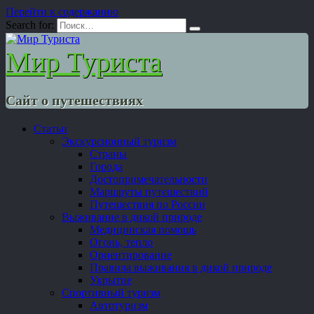
Перейти к содержанию
Search for:
Мир Туриста
Сайт о путешествиях
Статьи
Экскурсионный туризм
Страны
Города
Достопримечательности
Маршруты путешествий
Путешествия по России
Выживание в дикой природе
Медицинская помощь
Огонь, тепло
Ориентирование
Правила выживания в дикой природе
Укрытие
Спортивный туризм
Автотуризм