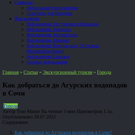
Сервисы
Мобильные приложения
Плагины для браузера
Веб-камеры
Веб-камеры Австралии и Океании
Веб-камеры Америки
Веб-камеры Антарктики
Веб-камеры Африки
Веб-камеры Виргинских Островов
(Великобритания)
Веб-камеры Евразии
Особые веб-камеры
Главная
»
Статьи
»
Экскурсионный туризм
»
Города
Как добраться до Агурских водопадов
в Сочи
Города
Автор
Tour-Master
На чтение
3 мин
Просмотров
1.1к.
Опубликовано
28.07.2022
Содержание
Как добраться до Агурских водопадов в Сочи?