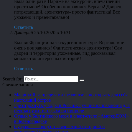
Была один раз в Париже на экскурсии, впечатлений
просто море! Особенно понравился Версаль! Дворец
потрясающий, архитектура- просто фантастика! Все
ухожено и презентабельно!
Ответить
Дмитрий
25.10.2020 в 10:31
Был во Франции на экскурсионном туре. Версаль мне
очень понравился! Фантастическая архитектура! Сам
дворец и территория ухоженные, гид рассказывал
множество интересных историй!
Ответить
Search for:
Свежие записи
Маврикий за пределами шезлонга: как открыть для себя
настоящий остров
Где отдохнуть у воды в России: лучшие направления для
перезагрузки и отдыха на природе
Отдых у Балтийского моря в апарт-отеле «АмстерДОМ»
в Зеленоградске
Суздаль — город с тысячелетней историей и
атмосферой русского уюта