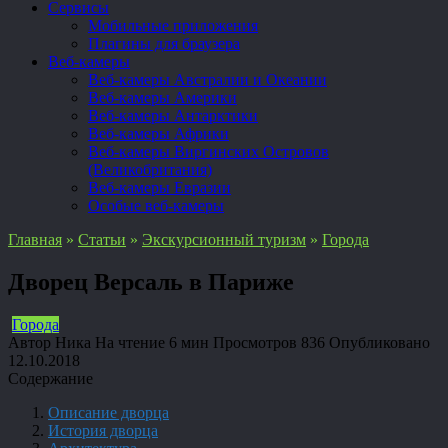
Сервисы
Мобильные приложения
Плагины для браузера
Веб-камеры
Веб-камеры Австралии и Океании
Веб-камеры Америки
Веб-камеры Антарктики
Веб-камеры Африки
Веб-камеры Виргинских Островов
(Великобритания)
Веб-камеры Евразии
Особые веб-камеры
Главная
»
Статьи
»
Экскурсионный туризм
»
Города
Дворец Версаль в Париже
Города
Автор
Ника
На чтение
6 мин
Просмотров
836
Опубликовано
12.10.2018
Содержание
Описание дворца
История дворца