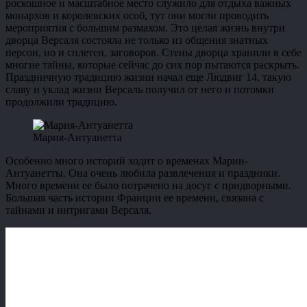
роскошное и масштабное место служило для отдыха важных
монархов и королевских особ, тут они могли проводить
мероприятия с большим размахом. Это целая жизнь внутри
дворца Версаля состояла не только из общения знатных
персон, но и сплетен, заговоров. Стены дворца хранили в себе
многие тайны, которые сейчас до сих пор пытаются раскрыть.
Праздничную традицию жизни начал еще Людвиг 14, такую
славу и уклад жизни Версаль получил от него и потомки
продолжили традицию.
Мария-Антуанетта
Особенно много историй ходит о временах Марии-
Антуанетты. Она очень любила развлечения и праздники.
Много времени ее было потрачено на досуг с придворными.
Большая часть истории Франции ее времени, связана с
тайнами и интригами Версаля.