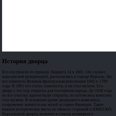
История дворца
Его построили по приказу Людвига 14 в 1661. Он служил
королевской резиденцией, располагаясь в городе Версаль. Но
все изменила Великая французская революция 1682 и 1789
года. В 1801 его статус изменился, и он стал музеем. Его
двери с тех пор открыты для посещения народа. До 1830 года
не все участки здания были открыты, но потом весь комплекс
стал музеем. В основном кроме дворцового-комплекса,
сооружение значится как музей истории Франции. Такое
важное историческое место не обошло стороной и ЮНЕСКО,
Версальский дворец включен в список всемирного