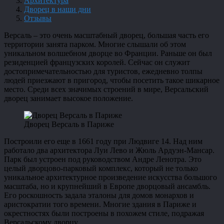
Архитектура
Дворец в наши дни
Отзывы
Версаль – это очень масштабный дворец, большая часть его
территории занята парком. Многие слышали об этом
уникальном волшебном дворце во Франции. Раньше он был
резиденцией французских королей. Сейчас он служит
достопримечательностью для туристов, ежедневно толпы
людей приезжают в пригород, чтобы посетить такое шикарное
место. Среди всех значимых строений в мире, Версальский
дворец занимает высокое положение.
Дворец Версаль в Париже
Построили его еще в 1661 году при Людвиге 14. Над ним
работало два архитектора Луи Лево и Жюль Ардуэн-Мансар.
Парк был устроен под руководством Андре Ленотра. Это
целый дворцово-парковый комплекс, который не только
уникальное архитектурное произведение искусства большого
масштаба, но и крупнейший в Европе дворцовый ансамбль.
Его роскошность задала эталоны для домов монархов и
аристократии того времени. Многие здания в Париже и
окрестностях были построены в похожем стиле, подражая
Версальскому дворцу.