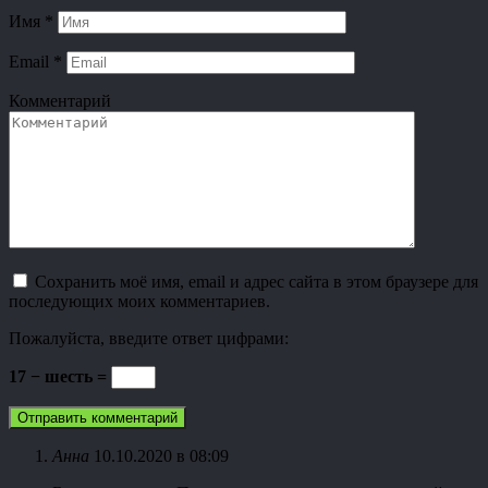
Имя
*
Email
*
Комментарий
Сохранить моё имя, email и адрес сайта в этом браузере для
последующих моих комментариев.
Пожалуйста, введите ответ цифрами:
17 − шесть =
Анна
10.10.2020 в 08:09