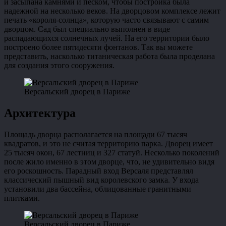
и засыпана камнями и песком, чтобы постройка была
надежной на несколько веков. На дворцовом комплексе лежит
печать «короля-солнца», которую часто связывают с самим
дворцом. Сад был специально выполнен в виде
распадающихся солнечных лучей. На его территории было
построено более пятидесяти фонтанов. Так вы можете
представить, насколько титаническая работа была проделана
для создания этого сооружения.
Версальский дворец в Париже
Архитектура
Площадь дворца располагается на площади 67 тысяч
квадратов, и это не считая территорию парка. Дворец имеет
25 тысяч окон, 67 лестниц и 327 статуй. Несколько поколений
после жило именно в этом дворце, что, не удивительно видя
его роскошность. Парадный вход Версаля представлял
классический пышный вид королевского замка. У входа
установили два бассейна, облицованные гранитными
плитками.
Версальский дворец в Париже