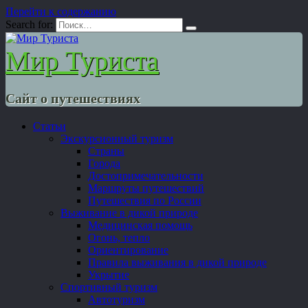
Перейти к содержанию
Search for:
Мир Туриста
Сайт о путешествиях
Статьи
Экскурсионный туризм
Страны
Города
Достопримечательности
Маршруты путешествий
Путешествия по России
Выживание в дикой природе
Медицинская помощь
Огонь, тепло
Ориентирование
Правила выживания в дикой природе
Укрытие
Спортивный туризм
Автотуризм