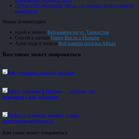
Отдых в Подмосковье: место, где можно по-настоящему
выдохнуть
Новые комментарии
юрий
к записи
Веб-камера на ул. Танкистов
Сергей
к записи
Город Висла в Польше
Александр
к записи
Веб-камера посёлка Айхал
Вам также может понравиться
Как удешевить поездку на море
Город Амальфи в Италии — история, где
находится и как добраться
Отдых в Ливадии: климат, пляжи,
достопримечательности
Вам также может понравиться