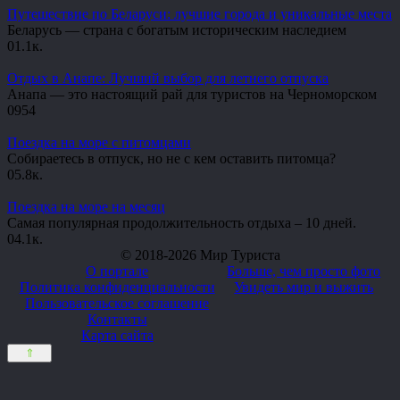
Путешествие по Беларуси: лучшие города и уникальные места
Беларусь — страна с богатым историческим наследием
0
1.1к.
Отдых в Анапе: Лучший выбор для летнего отпуска
Анапа — это настоящий рай для туристов на Черноморском
0
954
Поездка на море с питомцами
Собираетесь в отпуск, но не с кем оставить питомца?
0
5.8к.
Поездка на море на месяц
Самая популярная продолжительность отдыха – 10 дней.
0
4.1к.
© 2018-2026 Мир Туриста
О портале
Больше, чем просто фото
Политика конфиденциальности
Увидеть мир и выжить
Пользовательское соглашение
Контакты
Карта сайта