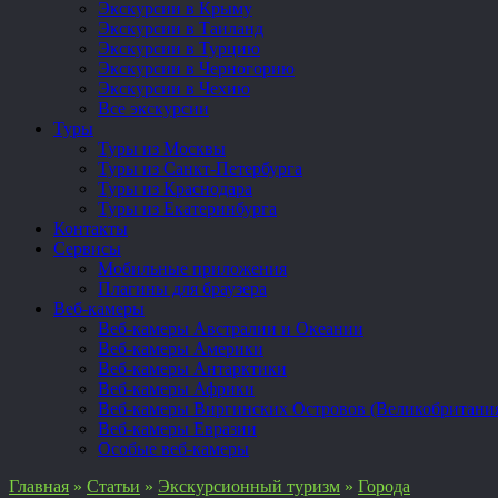
Экскурсии в Крыму
Экскурсии в Таиланд
Экскурсии в Турцию
Экскурсии в Черногорию
Экскурсии в Чехию
Все экскурсии
Туры
Туры из Москвы
Туры из Санкт-Петербурга
Туры из Краснодара
Туры из Екатеринбурга
Контакты
Сервисы
Мобильные приложения
Плагины для браузера
Веб-камеры
Веб-камеры Австралии и Океании
Веб-камеры Америки
Веб-камеры Антарктики
Веб-камеры Африки
Веб-камеры Виргинских Островов (Великобритани
Веб-камеры Евразии
Особые веб-камеры
Главная
»
Статьи
»
Экскурсионный туризм
»
Города