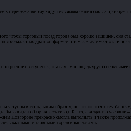
н к первоначальному виду, тем самым башня смогла приобрести 
 того чтобы торговый посад города был хорошо защищен, она ст
башня обладает квадратной формой и тем самым имеет отличие о
остроение из ступенек, тем самым площадь яруса сверху имеет
жена уступом внутрь, таким образом, она относится к тем башня
да было виден обзор на весь город. Благодаря зданию часовню –
жнем Новгороде прекрасно смогла выполнять и также продолжать
тались важными и главными городскими часами.