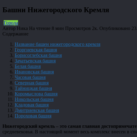
Башни Нижегородского Кремля
Города
Автор
Ника
На чтение
8 мин
Просмотров
2к.
Опубликовано
23
Содержание
Название башен нижегородского кремля
Георгиевская башня
Борисоглебская башня
Зачатьевская башня
Белая башня
Ивановская башня
Часовая башня
Северная башня
Тайницкая башня
Коромыслова башня
Никольская башня
Кладовая башня
Дмитриевская башня
Пороховая башня
Нижегородский кремль – это самая главная достопримечател
средневековья. В настоящий момент весь комплекс внесен в сп