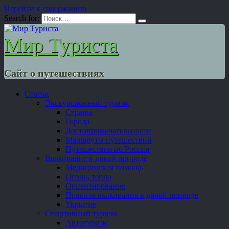
Перейти к содержанию
Search for:
Мир Туриста
Сайт о путешествиях
Статьи
Экскурсионный туризм
Страны
Города
Достопримечательности
Маршруты путешествий
Путешествия по России
Выживание в дикой природе
Медицинская помощь
Огонь, тепло
Ориентирование
Правила выживания в дикой природе
Укрытие
Спортивный туризм
Автотуризм