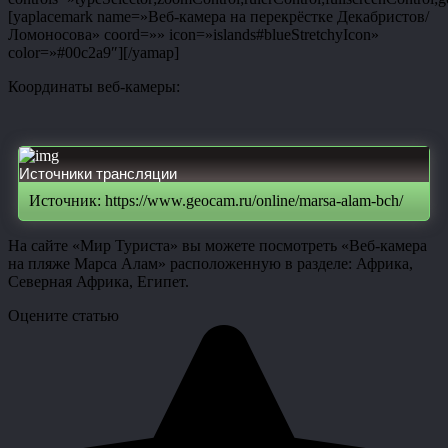
[yaplacemark name=»Веб-камера на перекрёстке Декабристов/
Ломоносова» coord=»» icon=»islands#blueStretchyIcon»
color=»#00c2a9″][/yamap]
Координаты веб-камеры:
Источники трансляции
Источник: https://www.geocam.ru/online/marsa-alam-bch/
На сайте «Мир Туриста» вы можете посмотреть «Веб-камера
на пляже Марса Алам» расположенную в разделе: Африка,
Северная Африка, Египет.
Оцените статью