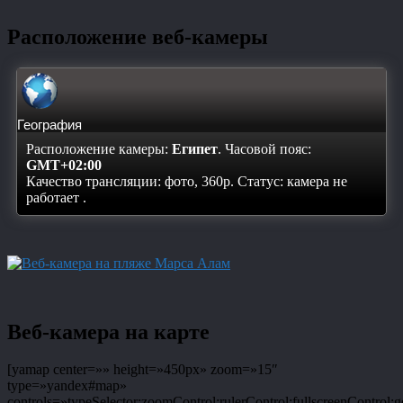
Расположение веб-камеры
География
Расположение камеры:
Египет
. Часовой пояс:
GMT+02:00
Качество трансляции: фото, 360p. Статус:
камера не
работает
.
Веб-камера на карте
[yamap center=»» height=»450px» zoom=»15″
type=»yandex#map»
controls=»typeSelector;zoomControl;rulerControl;fullscreenControl;g