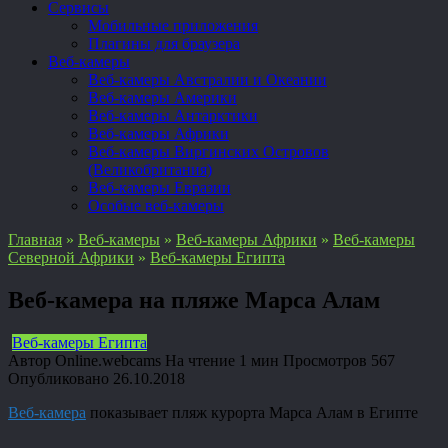
Сервисы
Мобильные приложения
Плагины для браузера
Веб-камеры
Веб-камеры Австралии и Океании
Веб-камеры Америки
Веб-камеры Антарктики
Веб-камеры Африки
Веб-камеры Виргинских Островов
(Великобритания)
Веб-камеры Евразии
Особые веб-камеры
Главная
»
Веб-камеры
»
Веб-камеры Африки
»
Веб-камеры
Северной Африки
»
Веб-камеры Египта
Веб-камера на пляже Марса Алам
Веб-камеры Египта
Автор
Online.webcams
На чтение
1 мин
Просмотров
567
Опубликовано
26.10.2018
Веб-камера
показывает пляж курорта Марса Алам в Египте