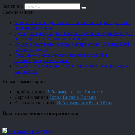
Search for:
Свежие записи
Маврикий за пределами шезлонга: как открыть для себя
настоящий остров
Где отдохнуть у воды в России: лучшие направления для
перезагрузки и отдыха на природе
Отдых у Балтийского моря в апарт-отеле «АмстерДОМ»
в Зеленоградске
Суздаль — город с тысячелетней историей и
атмосферой русского уюта
Отдых в Подмосковье: место, где можно по-настоящему
выдохнуть
Новые комментарии
юрий
к записи
Веб-камера на ул. Танкистов
Сергей
к записи
Город Висла в Польше
Александр
к записи
Веб-камера посёлка Айхал
Вам также может понравиться
Веб-камера в Хургаде