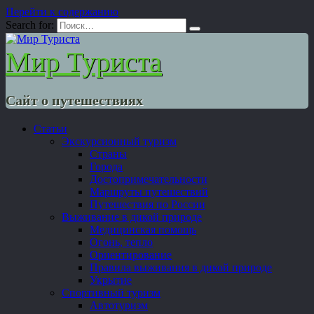
Перейти к содержанию
Search for:
Мир Туриста
Сайт о путешествиях
Статьи
Экскурсионный туризм
Страны
Города
Достопримечательности
Маршруты путешествий
Путешествия по России
Выживание в дикой природе
Медицинская помощь
Огонь, тепло
Ориентирование
Правила выживания в дикой природе
Укрытие
Спортивный туризм
Автотуризм