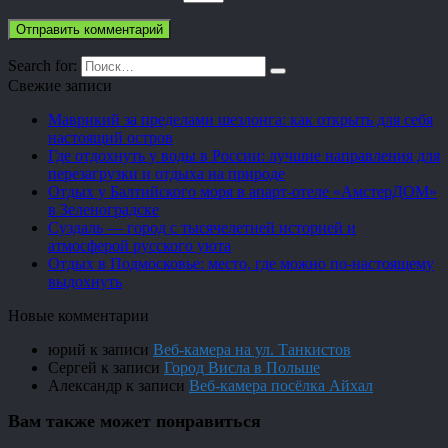
Search for:
Свежие записи
Маврикий за пределами шезлонга: как открыть для себя
настоящий остров
Где отдохнуть у воды в России: лучшие направления для
перезагрузки и отдыха на природе
Отдых у Балтийского моря в апарт-отеле «АмстерДОМ»
в Зеленоградске
Суздаль — город с тысячелетней историей и
атмосферой русского уюта
Отдых в Подмосковье: место, где можно по-настоящему
выдохнуть
Новые комментарии
юрий
к записи
Веб-камера на ул. Танкистов
Сергей
к записи
Город Висла в Польше
Александр
к записи
Веб-камера посёлка Айхал
Вам также может понравиться