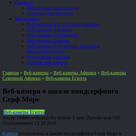
Сервисы
Мобильные приложения
Плагины для браузера
Веб-камеры
Веб-камеры Австралии и Океании
Веб-камеры Америки
Веб-камеры Антарктики
Веб-камеры Африки
Веб-камеры Виргинских Островов
(Великобритания)
Веб-камеры Евразии
Особые веб-камеры
Главная
»
Веб-камеры
»
Веб-камеры Африки
»
Веб-камеры
Северной Африки
»
Веб-камеры Египта
Веб-камера в школе виндсерфинга
Серф Море
Веб-камеры Египта
Автор
Online.webcams
На чтение
1 мин
Просмотров
510
Опубликовано
13.10.2018
Камера
установлена в школе виндсерфинга Серф Море в