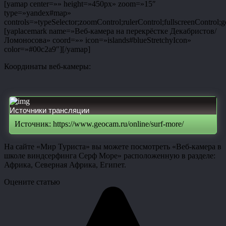
[yamap center=»» height=»450px» zoom=»15″
type=»yandex#map»
controls=»typeSelector;zoomControl;rulerControl;fullscreenControl;g
[yaplacemark name=»Веб-камера на перекрёстке Декабристов/
Ломоносова» coord=»» icon=»islands#blueStretchyIcon»
color=»#00c2a9″][/yamap]
Координаты веб-камеры:
Источники трансляции
Источник: https://www.geocam.ru/online/surf-more/
На сайте «Мир Туриста» вы можете посмотреть «Веб-камера в
школе виндсерфинга Серф Море» расположенную в разделе:
Африка, Северная Африка, Египет.
Оцените статью