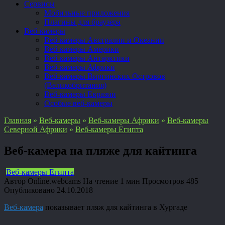
Сервисы
Мобильные приложения
Плагины для браузера
Веб-камеры
Веб-камеры Австралии и Океании
Веб-камеры Америки
Веб-камеры Антарктики
Веб-камеры Африки
Веб-камеры Виргинских Островов
(Великобритания)
Веб-камеры Евразии
Особые веб-камеры
Главная
»
Веб-камеры
»
Веб-камеры Африки
»
Веб-камеры
Северной Африки
»
Веб-камеры Египта
Веб-камера на пляже для кайтинга
Веб-камеры Египта
Автор
Online.webcams
На чтение
1 мин
Просмотров
485
Опубликовано
24.10.2018
Веб-камера
показывает пляж для кайтинга в Хургаде