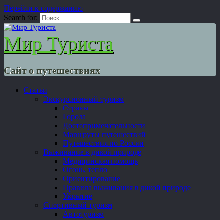
Перейти к содержанию
Search for:
Мир Туриста
Сайт о путешествиях
Статьи
Экскурсионный туризм
Страны
Города
Достопримечательности
Маршруты путешествий
Путешествия по России
Выживание в дикой природе
Медицинская помощь
Огонь, тепло
Ориентирование
Правила выживания в дикой природе
Укрытие
Спортивный туризм
Автотуризм