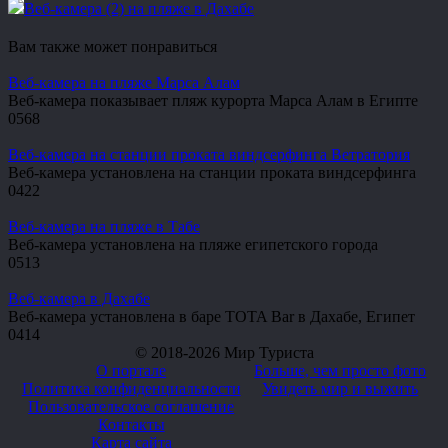
Веб-камера (2) на пляже в Дахабе
Вам также может понравиться
Веб-камера на пляже Марса Алам
Веб-камера показывает пляж курорта Марса Алам в Египте
0
568
Веб-камера на станции проката виндсерфинга Ветратория
Веб-камера установлена на станции проката виндсерфинга
0
422
Веб-камера на пляже в Табе
Веб-камера установлена на пляже египетского города
0
513
Веб-камера в Дахабе
Веб-камера установлена в баре TOTA Bar в Дахабе, Египет
0
414
© 2018-2026 Мир Туриста
О портале
Больше, чем просто фото
Политика конфиденциальности
Увидеть мир и выжить
Пользовательское соглашение
Контакты
Карта сайта