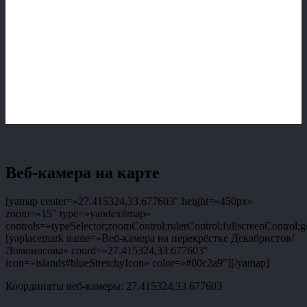
Веб-камера на карте
[yamap center=»27.415324,33.677603″ height=»450px»
zoom=»15″ type=»yandex#map»
controls=»typeSelector;zoomControl;rulerControl;fullscreenControl;g
[yaplacemark name=»Веб-камера на перекрёстке Декабристов/
Ломоносова» coord=»27.415324,33.677603″
icon=»islands#blueStretchyIcon» color=»#00c2a9″][/yamap]
Координаты веб-камеры: 27.415324,33.677603