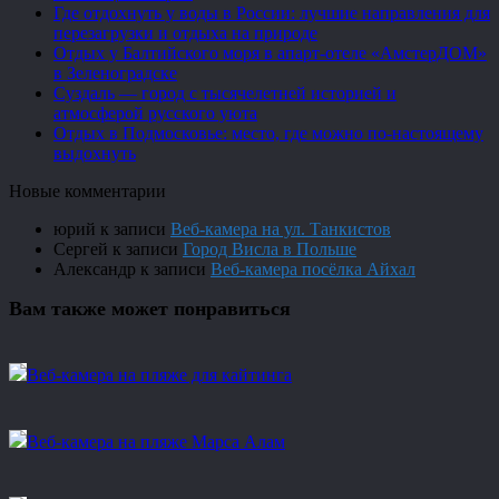
Где отдохнуть у воды в России: лучшие направления для
перезагрузки и отдыха на природе
Отдых у Балтийского моря в апарт-отеле «АмстерДОМ»
в Зеленоградске
Суздаль — город с тысячелетней историей и
атмосферой русского уюта
Отдых в Подмосковье: место, где можно по-настоящему
выдохнуть
Новые комментарии
юрий
к записи
Веб-камера на ул. Танкистов
Сергей
к записи
Город Висла в Польше
Александр
к записи
Веб-камера посёлка Айхал
Вам также может понравиться
Веб-камера на пляже для кайтинга
Веб-камера на пляже Марса Алам