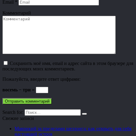
Email
*
Комментарий
Сохранить моё имя, email и адрес сайта в этом браузере для
последующих моих комментариев.
Пожалуйста, введите ответ цифрами:
восемь − три =
Search for:
Свежие записи
Маврикий за пределами шезлонга: как открыть для себя
настоящий остров