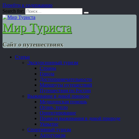
Перейти к содержанию
Search for:
Мир Туриста
Сайт о путешествиях
Статьи
Экскурсионный туризм
Страны
Города
Достопримечательности
Маршруты путешествий
Путешествия по России
Выживание в дикой природе
Медицинская помощь
Огонь, тепло
Ориентирование
Правила выживания в дикой природе
Укрытие
Спортивный туризм
Автотуризм