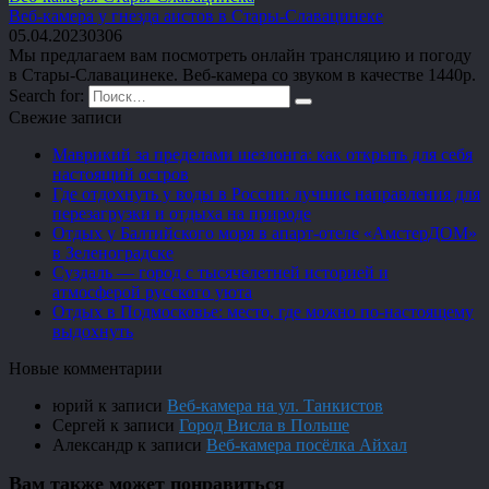
Веб-камера у гнезда аистов в Стары-Славацинеке
05.04.2023
0
306
Мы предлагаем вам посмотреть онлайн трансляцию и погоду
в Стары-Славацинеке. Веб-камера со звуком в качестве 1440p.
Search for:
Свежие записи
Маврикий за пределами шезлонга: как открыть для себя
настоящий остров
Где отдохнуть у воды в России: лучшие направления для
перезагрузки и отдыха на природе
Отдых у Балтийского моря в апарт-отеле «АмстерДОМ»
в Зеленоградске
Суздаль — город с тысячелетней историей и
атмосферой русского уюта
Отдых в Подмосковье: место, где можно по-настоящему
выдохнуть
Новые комментарии
юрий
к записи
Веб-камера на ул. Танкистов
Сергей
к записи
Город Висла в Польше
Александр
к записи
Веб-камера посёлка Айхал
Вам также может понравиться