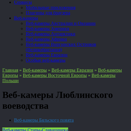
Сервисы
Мобильные приложения
Плагины для браузера
Веб-камеры
Веб-камеры Австралии и Океании
Веб-камеры Америки
Веб-камеры Антарктики
Веб-камеры Африки
Веб-камеры Виргинских Островов
(Великобритания)
Веб-камеры Евразии
Особые веб-камеры
Главная
»
Веб-камеры
»
Веб-камеры Евразии
»
Веб-камеры
Европы
»
Веб-камеры Восточной Европы
»
Веб-камеры
Польши
Веб-камеры Люблинского
воеводства
Веб-камеры Бяльского повята
Веб-камеры Стары-Славацинека