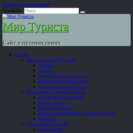
Перейти к содержанию
Search for:
Мир Туриста
Сайт о путешествиях
Статьи
Экскурсионный туризм
Страны
Города
Достопримечательности
Маршруты путешествий
Путешествия по России
Выживание в дикой природе
Медицинская помощь
Огонь, тепло
Ориентирование
Правила выживания в дикой природе
Укрытие
Спортивный туризм
Автотуризм