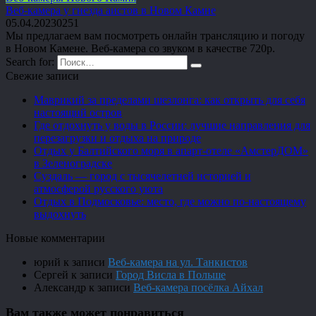
Веб-камера у гнезда аистов в Новом Камне
05.04.2023
0
251
Мы предлагаем вам посмотреть онлайн трансляцию и погоду
в Новом Камене. Веб-камера со звуком в качестве 720p.
Search for:
Свежие записи
Маврикий за пределами шезлонга: как открыть для себя
настоящий остров
Где отдохнуть у воды в России: лучшие направления для
перезагрузки и отдыха на природе
Отдых у Балтийского моря в апарт-отеле «АмстерДОМ»
в Зеленоградске
Суздаль — город с тысячелетней историей и
атмосферой русского уюта
Отдых в Подмосковье: место, где можно по-настоящему
выдохнуть
Новые комментарии
юрий
к записи
Веб-камера на ул. Танкистов
Сергей
к записи
Город Висла в Польше
Александр
к записи
Веб-камера посёлка Айхал
Вам также может понравиться