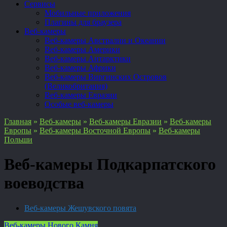
Сервисы
Мобильные приложения
Плагины для браузера
Веб-камеры
Веб-камеры Австралии и Океании
Веб-камеры Америки
Веб-камеры Антарктики
Веб-камеры Африки
Веб-камеры Виргинских Островов
(Великобритания)
Веб-камеры Евразии
Особые веб-камеры
Главная
»
Веб-камеры
»
Веб-камеры Евразии
»
Веб-камеры
Европы
»
Веб-камеры Восточной Европы
»
Веб-камеры
Польши
Веб-камеры Подкарпатского
воеводства
Веб-камеры Жешувского повята
Веб-камеры Нового Камня