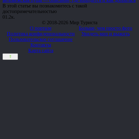
Беловежская пуща — описание, где находится и как добраться
В этой статье вы познакомитесь с такой
достопримечательностью
0
1.2к.
© 2018-2026 Мир Туриста
О портале
Больше, чем просто фото
Политика конфиденциальности
Увидеть мир и выжить
Пользовательское соглашение
Контакты
Карта сайта