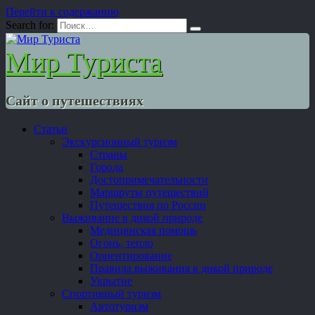
Перейти к содержанию
Search for:
Мир Туриста
Сайт о путешествиях
Статьи
Экскурсионный туризм
Страны
Города
Достопримечательности
Маршруты путешествий
Путешествия по России
Выживание в дикой природе
Медицинская помощь
Огонь, тепло
Ориентирование
Правила выживания в дикой природе
Укрытие
Спортивный туризм
Автотуризм