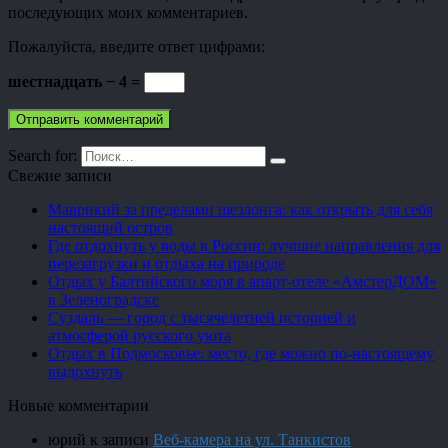
последующих моих комментариев.
Пожалуйста, введите ответ цифрами:
шестнадцать − 4 =
Search for:
Свежие записи
Маврикий за пределами шезлонга: как открыть для себя
настоящий остров
Где отдохнуть у воды в России: лучшие направления для
перезагрузки и отдыха на природе
Отдых у Балтийского моря в апарт-отеле «АмстерДОМ»
в Зеленоградске
Суздаль — город с тысячелетней историей и
атмосферой русского уюта
Отдых в Подмосковье: место, где можно по-настоящему
выдохнуть
Новые комментарии
юрий
к записи
Веб-камера на ул. Танкистов