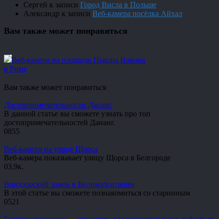
Сергей
к записи
Город Висла в Польше
Александр
к записи
Веб-камера посёлка Айхал
Вам также может понравиться
Веб-камера на площади Пьяцца Навона
в Риме
Вам также может понравиться
Достопримечательности Дананг
В данной статье вы сможете узнать про топ
достопримечательностей Дананг.
0
855
Веб-камера на улице Щорса
Веб-камера показывает улицу Щорса в Белгороде
0
3.9к.
Виндзорский замок в Великобритании
В этой статье вы сможете познакомиться со старинным
0
521