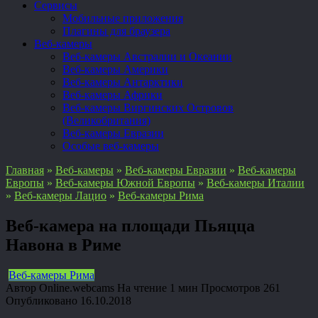
Сервисы
Мобильные приложения
Плагины для браузера
Веб-камеры
Веб-камеры Австралии и Океании
Веб-камеры Америки
Веб-камеры Антарктики
Веб-камеры Африки
Веб-камеры Виргинских Островов
(Великобритания)
Веб-камеры Евразии
Особые веб-камеры
Главная
»
Веб-камеры
»
Веб-камеры Евразии
»
Веб-камеры
Европы
»
Веб-камеры Южной Европы
»
Веб-камеры Италии
»
Веб-камеры Лацио
»
Веб-камеры Рима
Веб-камера на площади Пьяцца
Навона в Риме
Веб-камеры Рима
Автор
Online.webcams
На чтение
1 мин
Просмотров
261
Опубликовано
16.10.2018