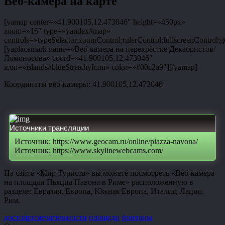
Веб-камера на карте
[yamap center=»41.900105,12.473046″ height=»450px»
zoom=»15″ type=»yandex#map»
controls=»typeSelector;zoomControl;rulerControl;fullscreenControl;g
[yaplacemark name=»Веб-камера на перекрёстке Декабристов/
Ломоносова» coord=»41.900105,12.473046″
icon=»islands#blueStretchyIcon» color=»#00c2a9″][/yamap]
Координаты веб-камеры: 41.900105,12.473046
Источники трансляции
Источник: https://www.geocam.ru/online/piazza-navona/
Источник: https://www.skylinewebcams.com/
На сайте «Мир Туриста» вы можете посмотреть «Веб-камера
на площади Пьяцца Навона в Риме» расположенную в
разделе: Евразия, Европа, Южная Европа, Италия, Лацио,
Рим.
достопримечательности
площади
фонтаны