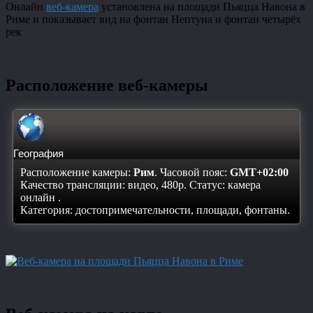
Онлайн
веб-камера
установлена на площади Пьяцца Навона в
Риме и показывает вид на фонтан Нептуна и фонтан четырёх
рек
Расположение веб-камеры
География
Расположение камеры:
Рим
. Часовой пояс:
GMT+02:00
Качество трансляции: видео, 480p. Статус:
камера
онлайн
.
Категория: достопримечательности, площади, фонтаны.