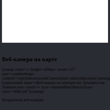
Веб-камера на карте
[yamap center=»» height=»450px» zoom=»15″
type=»yandex#map»
controls=»typeSelector;zoomControl;rulerControl;fullscreenControl;g
[yaplacemark name=»Веб-камера на перекрёстке Декабристов/
Ломоносова» coord=»» icon=»islands#blueStretchyIcon»
color=»#00c2a9″][/yamap]
Координаты веб-камеры: