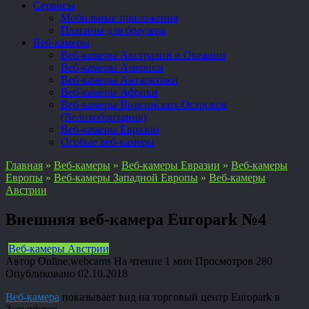
Сервисы
Мобильные приложения
Плагины для браузера
Веб-камеры
Веб-камеры Австралии и Океании
Веб-камеры Америки
Веб-камеры Антарктики
Веб-камеры Африки
Веб-камеры Виргинских Островов
(Великобритания)
Веб-камеры Евразии
Особые веб-камеры
Главная
»
Веб-камеры
»
Веб-камеры Евразии
»
Веб-камеры
Европы
»
Веб-камеры Западной Европы
»
Веб-камеры
Австрии
Внешняя веб-камера Europark №4
Веб-камеры Австрии
Автор
Online.webcams
На чтение
1 мин
Просмотров
280
Опубликовано
02.10.2018
Веб-камера
показывает вид на торговый центр Europark в