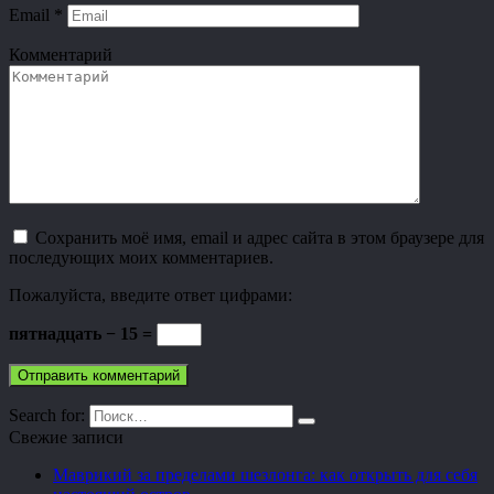
Email
*
Комментарий
Сохранить моё имя, email и адрес сайта в этом браузере для
последующих моих комментариев.
Пожалуйста, введите ответ цифрами:
пятнадцать − 15 =
Search for:
Свежие записи
Маврикий за пределами шезлонга: как открыть для себя