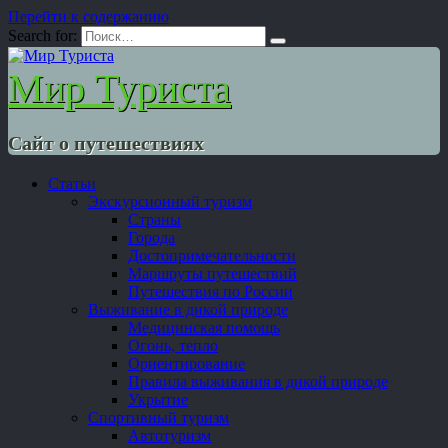
Перейти к содержанию
Search for:
Мир Туриста
Сайт о путешествиях
Статьи
Экскурсионный туризм
Страны
Города
Достопримечательности
Маршруты путешествий
Путешествия по России
Выживание в дикой природе
Медицинская помощь
Огонь, тепло
Ориентирование
Правила выживания в дикой природе
Укрытие
Спортивный туризм
Автотуризм