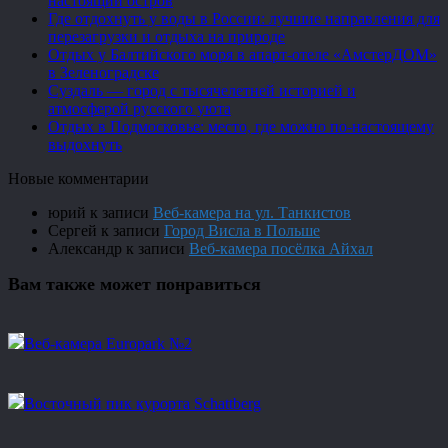
настоящий остров
Где отдохнуть у воды в России: лучшие направления для
перезагрузки и отдыха на природе
Отдых у Балтийского моря в апарт-отеле «АмстерДОМ»
в Зеленоградске
Суздаль — город с тысячелетней историей и
атмосферой русского уюта
Отдых в Подмосковье: место, где можно по-настоящему
выдохнуть
Новые комментарии
юрий
к записи
Веб-камера на ул. Танкистов
Сергей
к записи
Город Висла в Польше
Александр
к записи
Веб-камера посёлка Айхал
Вам также может понравиться
Веб-камера Europark №2
Восточный пик курорта Schattberg