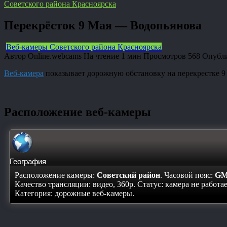
Советского района Красноярска
Перекрёсток 9 Мая — Водопьянова
Веб-камеры Советского района Красноярска
Автор
Online.webcams
На чтение
1 мин
Просмотров
568
Опубл
Веб-камера
показывает дорожную обстановку на перекрестке 9
Расположение веб-камеры
География
Расположение камеры:
Советский район
. Часовой пояс:
GM
Качество трансляции: видео, 360p. Статус:
камера не работа
Категория: дорожные веб-камеры.