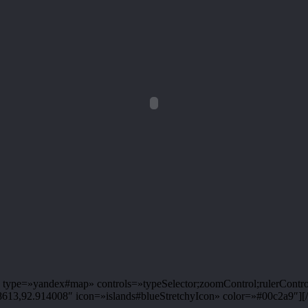
ype=»yandex#map» controls=»typeSelector;zoomControl;rulerControl
3,92.914008″ icon=»islands#blueStretchyIcon» color=»#00c2a9″][