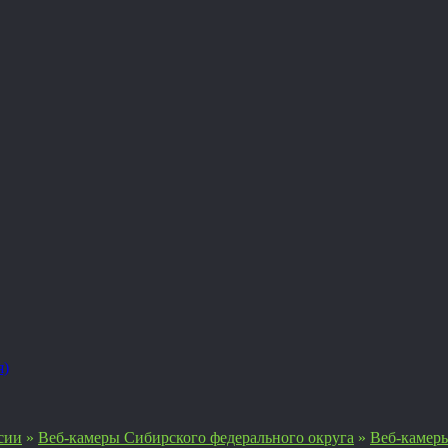
я)
сии
»
Веб-камеры Сибирского федерального округа
»
Веб-камеры