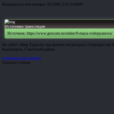
Координаты веб-камеры: 56.058613,92.914008
Источники трансляции
Источник: https://www.geocam.ru/online/9-maya-vodopyanova/
На сайте «Мир Туриста» вы можете посмотреть «Перекрёсток 9
Красноярск, Советский район.
дорожные веб-камеры
Оцените статью