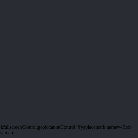
;fullscreenControl;geolocationControl»][yaplacemark name=»Веб-
/yamap]