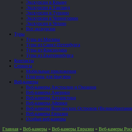
Экскурсии в Крыму
Экскурсии в Таиланд
Экскурсии в Турцию
Экскурсии в Черногорию
Экскурсии в Чехию
Все экскурсии
Туры
Туры из Москвы
Туры из Санкт-Петербурга
Туры из Краснодара
Туры из Екатеринбурга
Контакты
Сервисы
Мобильные приложения
Плагины для браузера
Веб-камеры
Веб-камеры Австралии и Океании
Веб-камеры Америки
Веб-камеры Антарктики
Веб-камеры Африки
Веб-камеры Виргинских Островов (Великобритани
Веб-камеры Евразии
Особые веб-камеры
Главная
»
Веб-камеры
»
Веб-камеры Евразии
»
Веб-камеры Рос