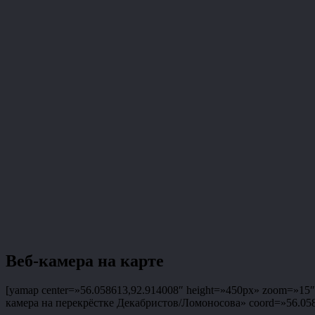
Веб-камера на карте
[yamap center=»56.058613,92.914008″ height=»450px» zoom=»15″ t
камера на перекрёстке Декабристов/Ломоносова» coord=»56.05861