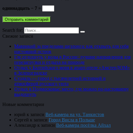
одиннадцать − 7 =
Search for:
Свежие записи
Маврикий за пределами шезлонга: как открыть для себя
настоящий остров
Где отдохнуть у воды в России: лучшие направления для
перезагрузки и отдыха на природе
Отдых у Балтийского моря в апарт-отеле «АмстерДОМ»
в Зеленоградске
Суздаль — город с тысячелетней историей и
атмосферой русского уюта
Отдых в Подмосковье: место, где можно по-настоящему
выдохнуть
Новые комментарии
юрий
к записи
Веб-камера на ул. Танкистов
Сергей
к записи
Город Висла в Польше
Александр
к записи
Веб-камера посёлка Айхал