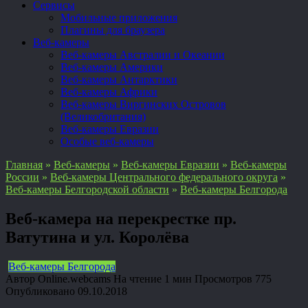
Сервисы
Мобильные приложения
Плагины для браузера
Веб-камеры
Веб-камеры Австралии и Океании
Веб-камеры Америки
Веб-камеры Антарктики
Веб-камеры Африки
Веб-камеры Виргинских Островов
(Великобритания)
Веб-камеры Евразии
Особые веб-камеры
Главная
»
Веб-камеры
»
Веб-камеры Евразии
»
Веб-камеры
России
»
Веб-камеры Центрального федерального округа
»
Веб-камеры Белгородской области
»
Веб-камеры Белгорода
Веб-камера на перекрестке пр.
Ватутина и ул. Королёва
Веб-камеры Белгорода
Автор
Online.webcams
На чтение
1 мин
Просмотров
775
Опубликовано
09.10.2018