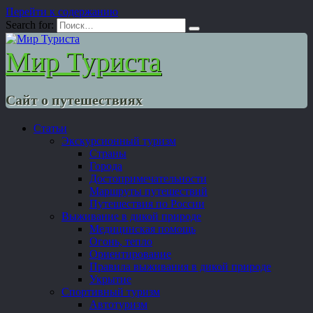
Перейти к содержанию
Search for:
Мир Туриста
Сайт о путешествиях
Статьи
Экскурсионный туризм
Страны
Города
Достопримечательности
Маршруты путешествий
Путешествия по России
Выживание в дикой природе
Медицинская помощь
Огонь, тепло
Ориентирование
Правила выживания в дикой природе
Укрытие
Спортивный туризм
Автотуризм