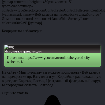
[yamap center=»» height=»450px» zoom=»15″
type=»yandex#map»
controls=»typeSelector;zoomControl;rulerControl;fullscreenControl;g
[yaplacemark name=»Веб-камера на перекрёстке Декабристов/
Ломоносова» coord=»» icon=»islands#blueStretchyIcon»
color=»#00c2a9″][/yamap]
Координаты веб-камеры:
Источники трансляции
Источник: https://www.geocam.ru/online/belgorod-city-
webcam-1/
На сайте «Мир Туриста» вы можете посмотреть «Веб-камера
на перекрестке пр. Ватутина и ул. Королёва» расположенную
в разделе: Евразия, Россия, Центральный федеральный округ,
Белгородская область, Белгород.
Оцените статью