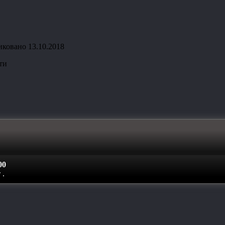
иковано
13.10.2018
ти
00
т
.