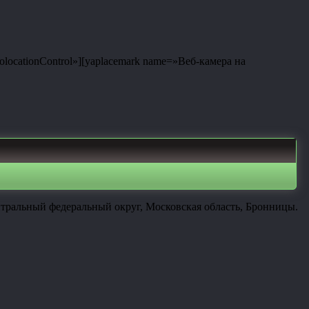
eolocationControl»][yaplacemark name=»Веб-камера на
нтральный федеральный округ, Московская область, Бронницы.