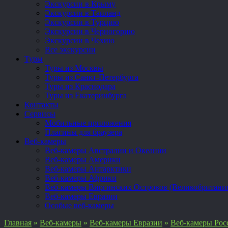
Экскурсии в Крыму
Экскурсии в Таиланд
Экскурсии в Турцию
Экскурсии в Черногорию
Экскурсии в Чехию
Все экскурсии
Туры
Туры из Москвы
Туры из Санкт-Петербурга
Туры из Краснодара
Туры из Екатеринбурга
Контакты
Сервисы
Мобильные приложения
Плагины для браузера
Веб-камеры
Веб-камеры Австралии и Океании
Веб-камеры Америки
Веб-камеры Антарктики
Веб-камеры Африки
Веб-камеры Виргинских Островов (Великобритани
Веб-камеры Евразии
Особые веб-камеры
Главная
»
Веб-камеры
»
Веб-камеры Евразии
»
Веб-камеры Рос