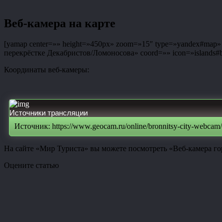
Веб-камера на карте
[yamap center=»» height=»450px» zoom=»15″ type=»yandex#map» co
перекрёстке Декабристов/Ломоносова» coord=»» icon=»islands#bl
Координаты веб-камеры:
Источники трансляции
Источник: https://www.geocam.ru/online/bronnitsy-city-webcam/
На сайте «Мир Туриста» вы можете посмотреть «Веб-камера го
Оцените статью