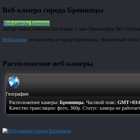
Веб-камера города Бронницы
Веб-камеры Бронниц
Автор
Online.webcams
На чтение
1 мин
Просмотров
987
Опубл
Веб-камера
установлена в городе Бронницы, Московской облас
Расположение веб-камеры
География
Расположение камеры:
Бронницы
. Часовой пояс:
GMT+03:
Качество трансляции: фото, 360p. Статус:
камера не работае