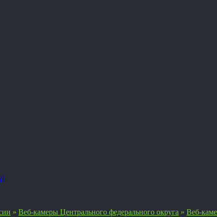
я)
сии
»
Веб-камеры Центрального федерального округа
»
Веб-каме