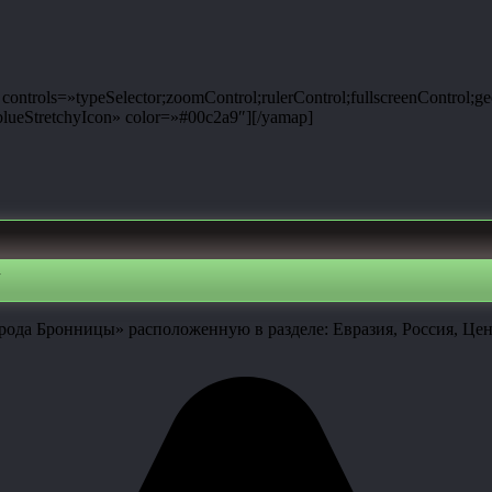
ntrols=»typeSelector;zoomControl;rulerControl;fullscreenControl;g
ueStretchyIcon» color=»#00c2a9″][/yamap]
рода Бронницы» расположенную в разделе: Евразия, Россия, Це