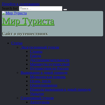
Перейти к содержанию
Search for:
Мир Туриста
Сайт о путешествиях
Статьи
Экскурсионный туризм
Страны
Города
Достопримечательности
Маршруты путешествий
Путешествия по России
Выживание в дикой природе
Медицинская помощь
Огонь, тепло
Ориентирование
Правила выживания в дикой природе
Укрытие
Спортивный туризм
Автотуризм