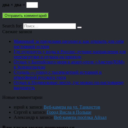
два × два =
Search for:
Свежие записи
Маврикий за пределами шезлонга: как открыть для себя
настоящий остров
Где отдохнуть у воды в России: лучшие направления для
перезагрузки и отдыха на природе
Отдых у Балтийского моря в апарт-отеле «АмстерДОМ»
в Зеленоградске
Суздаль — город с тысячелетней историей и
атмосферой русского уюта
Отдых в Подмосковье: место, где можно по-настоящему
выдохнуть
Новые комментарии
юрий
к записи
Веб-камера на ул. Танкистов
Сергей
к записи
Город Висла в Польше
Александр
к записи
Веб-камера посёлка Айхал
Вам также может понравиться