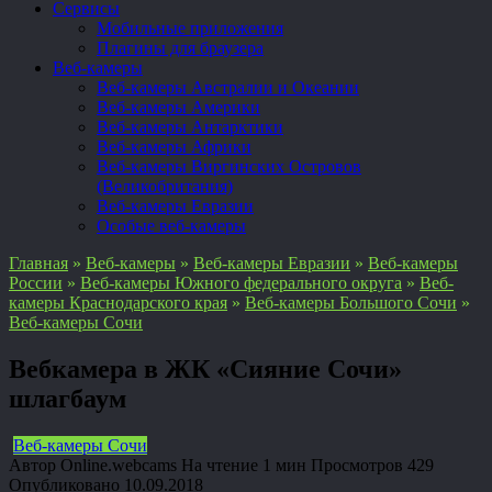
Сервисы
Мобильные приложения
Плагины для браузера
Веб-камеры
Веб-камеры Австралии и Океании
Веб-камеры Америки
Веб-камеры Антарктики
Веб-камеры Африки
Веб-камеры Виргинских Островов
(Великобритания)
Веб-камеры Евразии
Особые веб-камеры
Главная
»
Веб-камеры
»
Веб-камеры Евразии
»
Веб-камеры
России
»
Веб-камеры Южного федерального округа
»
Веб-
камеры Краснодарского края
»
Веб-камеры Большого Сочи
»
Веб-камеры Сочи
Вебкамера в ЖК «Сияние Сочи»
шлагбаум
Веб-камеры Сочи
Автор
Online.webcams
На чтение
1 мин
Просмотров
429
Опубликовано
10.09.2018