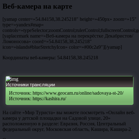
Веб-камера на карте
[yamap center=»54.84158,38.245218″ height=»450px» zoom=»15″
type=»yandex#map»
controls=»typeSelector;zoomControl;rulerControl;fullscreenControl;g
[yaplacemark name=»Веб-камера на перекрёстке Декабристов/
Ломоносова» coord=»54.84158,38.245218″
icon=»islands#blueStretchyIcon» color=»#00c2a9″][/yamap]
Координаты веб-камеры: 54.84158,38.245218
Источники трансляции
Источник: https://www.geocam.ru/online/sadovaya-st-20/
Источник: https://kashira.ru/
На сайте «Мир Туриста» вы можете посмотреть «Онлайн веб-
камера у детской площадки на Садовой улице, 20»
расположенную в разделе: Евразия, Россия, Центральный
федеральный округ, Московская область, Кашира, Кашира-2.