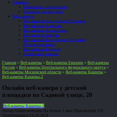
Сервисы
Мобильные приложения
Плагины для браузера
Веб-камеры
Веб-камеры Австралии и Океании
Веб-камеры Америки
Веб-камеры Антарктики
Веб-камеры Африки
Веб-камеры Виргинских Островов
(Великобритания)
Веб-камеры Евразии
Особые веб-камеры
Главная
»
Веб-камеры
»
Веб-камеры Евразии
»
Веб-камеры
России
»
Веб-камеры Центрального федерального округа
»
Веб-камеры Московской области
»
Веб-камеры Каширы
»
Веб-камеры Каширы-2
Онлайн веб-камера у детской
площадки на Садовой улице, 20
Веб-камеры Каширы-2
Автор
Online.webcams
На чтение
1 мин
Просмотров
333
Опубликовано
14.10.2018