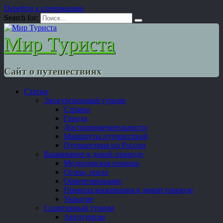
Перейти к содержанию
Search for:
Мир Туриста
Сайт о путешествиях
Статьи
Экскурсионный туризм
Страны
Города
Достопримечательности
Маршруты путешествий
Путешествия по России
Выживание в дикой природе
Медицинская помощь
Огонь, тепло
Ориентирование
Правила выживания в дикой природе
Укрытие
Спортивный туризм
Автотуризм