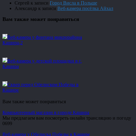
Сергей
к записи
Город Висла в Польше
Александр
к записи
Веб-камера посёлка Айхал
Вам также может понравиться
Веб-камера у фонтана микрорайона
Кашира-2
Веб-камера у детской площадки в г.
Кашира
Сквер перед Обелиском Победы в
Кашире
Вам также может понравиться
Компьютерный магазин в городе Кашира
Мы предлагаем вам посмотреть онлайн трансляцию и погоду
0
699
Веб-камера у Обелиска Победы в Кашире