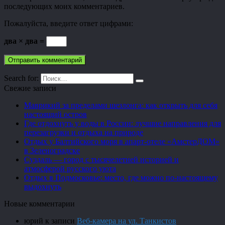
последующих моих комментариев.
Пожалуйста, введите ответ цифрами:
два × два =
Search for:
Свежие записи
Маврикий за пределами шезлонга: как открыть для себя
настоящий остров
Где отдохнуть у воды в России: лучшие направления для
перезагрузки и отдыха на природе
Отдых у Балтийского моря в апарт-отеле «АмстерДОМ»
в Зеленоградске
Суздаль — город с тысячелетней историей и
атмосферой русского уюта
Отдых в Подмосковье: место, где можно по-настоящему
выдохнуть
Новые комментарии
юрий
к записи
Веб-камера на ул. Танкистов