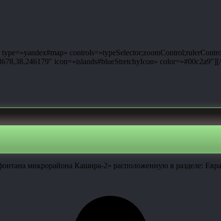
ype=»yandex#map» controls=»typeSelector;zoomControl;rulerControl
8,38.246179″ icon=»islands#blueStretchyIcon» color=»#00c2a9″][
фонтана микрорайона Кашира-2» расположенную в разделе: Евра