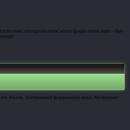
;fullscreenControl;geolocationControl»][yaplacemark name=»Веб-
/yamap]
зия, Россия, Центральный федеральный округ, Московская