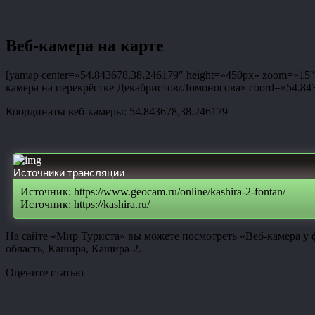
Веб-камера на карте
[yamap center=»54.843678,38.246179″ height=»450px» zoom=»15″ t
камера на перекрёстке Декабристов/Ломоносова» coord=»54.84367
Координаты веб-камеры: 54.843678,38.246179
Источники трансляции
Источник: https://www.geocam.ru/online/kashira-2-fontan/
Источник: https://kashira.ru/
На сайте «Мир Туриста» вы можете посмотреть «Веб-камера у 
область, Кашира, Кашира-2.
Оцените статью