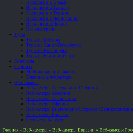
Экскурсии в Крыму
Экскурсии в Таиланд
Экскурсии в Турцию
Экскурсии в Черногорию
Экскурсии в Чехию
Все экскурсии
Туры
Туры из Москвы
Туры из Санкт-Петербурга
Туры из Краснодара
Туры из Екатеринбурга
Контакты
Сервисы
Мобильные приложения
Плагины для браузера
Веб-камеры
Веб-камеры Австралии и Океании
Веб-камеры Америки
Веб-камеры Антарктики
Веб-камеры Африки
Веб-камеры Виргинских Островов (Великобритани
Веб-камеры Евразии
Особые веб-камеры
Главная
»
Веб-камеры
»
Веб-камеры Евразии
»
Веб-камеры Рос