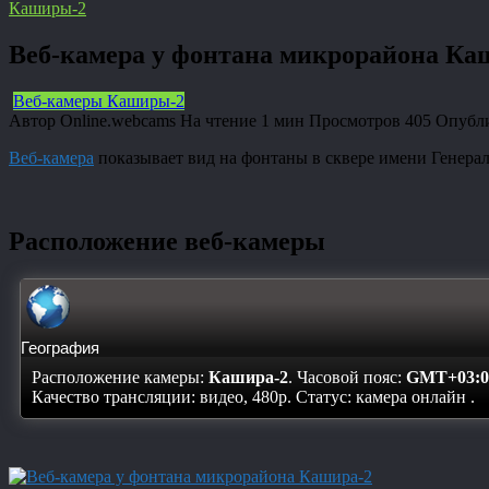
Каширы-2
Веб-камера у фонтана микрорайона Ка
Веб-камеры Каширы-2
Автор
Online.webcams
На чтение
1 мин
Просмотров
405
Опубл
Веб-камера
показывает вид на фонтаны в сквере имени Генерал
Расположение веб-камеры
География
Расположение камеры:
Кашира-2
. Часовой пояс:
GMT+03:0
Качество трансляции: видео, 480p. Статус:
камера онлайн
.