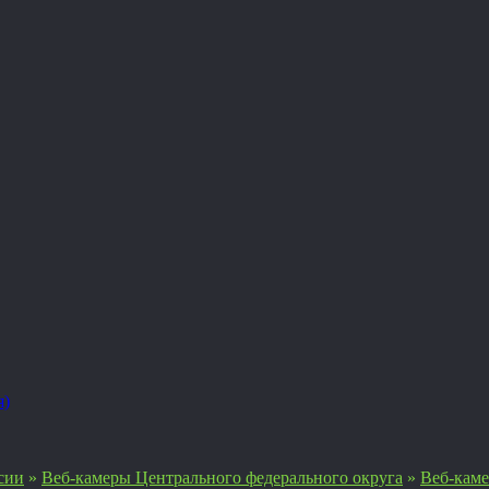
я)
сии
»
Веб-камеры Центрального федерального округа
»
Веб-каме