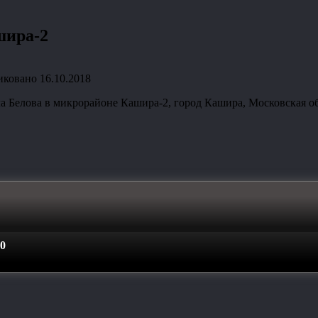
шира-2
иковано
16.10.2018
а Белова в микрорайоне Кашира-2, город Кашира, Московская об
0