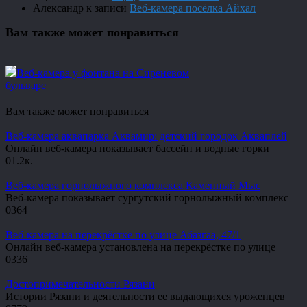
Александр
к записи
Веб-камера посёлка Айхал
Вам также может понравиться
Веб-камера у фонтана на Сиреневом
бульваре
Вам также может понравиться
Веб-камера аквапарка Аквамир: детский городок Акваплей
Онлайн веб-камера показывает бассейн и водные горки
0
1.2к.
Веб-камера горнолыжного комплекса Каменный Мыс
Веб-камера показывает сургутский горнолыжный комплекс
0
364
Веб-камера на перекрёстке по улице Абазгаа, 47/1
Онлайн веб-камера установлена на перекрёстке по улице
0
336
Достопримечательности Рязани
Истории Рязани и деятельности ее выдающихся уроженцев