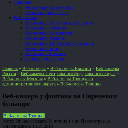
Сервисы
Мобильные приложения
Плагины для браузера
Веб-камеры
Веб-камеры Австралии и Океании
Веб-камеры Америки
Веб-камеры Антарктики
Веб-камеры Африки
Веб-камеры Виргинских Островов
(Великобритания)
Веб-камеры Евразии
Особые веб-камеры
Главная
»
Веб-камеры
»
Веб-камеры Евразии
»
Веб-камеры
России
»
Веб-камеры Центрального федерального округа
»
Веб-камеры Москвы
»
Веб-камеры Троицкого
административного округа
»
Веб-камеры Троицка
Веб-камера у фонтана на Сиреневом
бульваре
Веб-камеры Троицка
Автор
Online.webcams
На чтение
1 мин
Просмотров
1к.
Опубликовано
13.10.2018