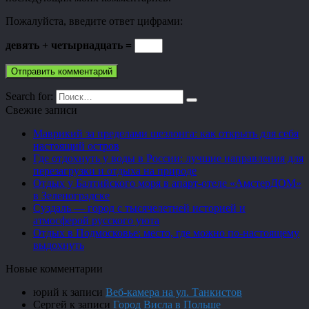
Пожалуйста, введите ответ цифрами:
девять + четырнадцать =
Search for:
Свежие записи
Маврикий за пределами шезлонга: как открыть для себя
настоящий остров
Где отдохнуть у воды в России: лучшие направления для
перезагрузки и отдыха на природе
Отдых у Балтийского моря в апарт-отеле «АмстерДОМ»
в Зеленоградске
Суздаль — город с тысячелетней историей и
атмосферой русского уюта
Отдых в Подмосковье: место, где можно по-настоящему
выдохнуть
Новые комментарии
юрий
к записи
Веб-камера на ул. Танкистов
Сергей
к записи
Город Висла в Польше