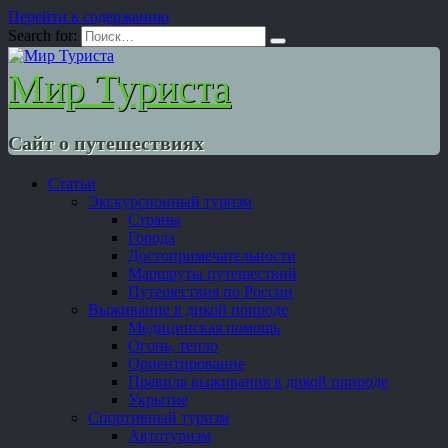
Перейти к содержанию
Search for:
Мир Туриста
Сайт о путешествиях
Статьи
Экскурсионный туризм
Страны
Города
Достопримечательности
Маршруты путешествий
Путешествия по России
Выживание в дикой природе
Медицинская помощь
Огонь, тепло
Ориентирование
Правила выживания в дикой природе
Укрытие
Спортивный туризм
Автотуризм