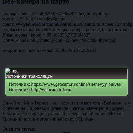
Веб-камера на карте
[yamap center=»55.468293,37.296482″ height=»450px»
zoom=»15″ type=»yandex#map»
controls=»typeSelector;zoomControl;rulerControl;fullscreenControl;g
[yaplacemark name=»Веб-камера на перекрёстке Декабристов/
Ломоносова» coord=»55.468293,37.296482″
icon=»islands#blueStretchyIcon» color=»#00c2a9″][/yamap]
Координаты веб-камеры: 55.468293,37.296482
Источники трансляции
Источник: https://www.geocam.ru/online/sirenevyy-bulvar/
Источник: http://webcam.trtk.ru/
На сайте «Мир Туриста» вы можете посмотреть «Веб-камера у
фонтана на Сиреневом бульваре» расположенную в разделе:
Евразия, Россия, Центральный федеральный округ, Москва,
Троицкий административный округ, Троицк.
Оцените статью