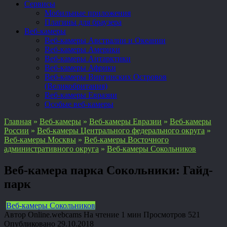
Сервисы
Мобильные приложения
Плагины для браузера
Веб-камеры
Веб-камеры Австралии и Океании
Веб-камеры Америки
Веб-камеры Антарктики
Веб-камеры Африки
Веб-камеры Виргинских Островов
(Великобритания)
Веб-камеры Евразии
Особые веб-камеры
Главная
»
Веб-камеры
»
Веб-камеры Евразии
»
Веб-камеры
России
»
Веб-камеры Центрального федерального округа
»
Веб-камеры Москвы
»
Веб-камеры Восточного
административного округа
»
Веб-камеры Сокольников
Веб-камера парка Сокольники: Гайд-
парк
Веб-камеры Сокольников
Автор
Online.webcams
На чтение
1 мин
Просмотров
521
Опубликовано
29.10.2018