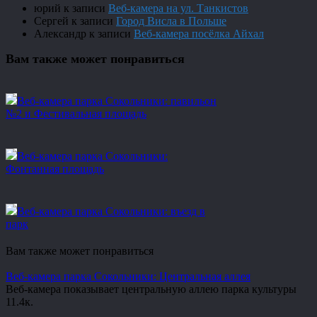
юрий
к записи
Веб-камера на ул. Танкистов
Сергей
к записи
Город Висла в Польше
Александр
к записи
Веб-камера посёлка Айхал
Вам также может понравиться
Веб-камера парка Сокольники: павильон
№2 и Фестивальная площадь
Веб-камера парка Сокольники:
Фонтанная площадь
Веб-камера парка Сокольники: въезд в
парк
Вам также может понравиться
Веб-камера парка Сокольники: Центральная аллея
Веб-камера показывает центральную аллею парка культуры
1
1.4к.