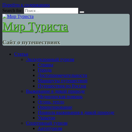
Перейти к содержанию
Search for:
Мир Туриста
Сайт о путешествиях
Статьи
Экскурсионный туризм
Страны
Города
Достопримечательности
Маршруты путешествий
Путешествия по России
Выживание в дикой природе
Медицинская помощь
Огонь, тепло
Ориентирование
Правила выживания в дикой природе
Укрытие
Спортивный туризм
Автотуризм