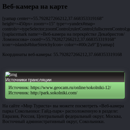
Веб-камера на карте
[yamap center=»55.792827266212,37.668353319168″
height=»450px» zoom=»15″ type=»yandex#map»
controls=»typeSelector;zoomControl;rulerControl;fullscreenControl;g
[yaplacemark name=»Веб-камера на перекрёстке Декабристов/
Ломоносова» coord=»55.792827266212,37.668353319168″
icon=»islands#blueStretchyIcon» color=»#00c2a9″][/yamap]
Координаты веб-камеры: 55.792827266212,37.668353319168
Источники трансляции
Источник: https://www.geocam.ru/online/sokolniki-12/
Источник: http://park.sokolniki.com/
На сайте «Мир Туриста» вы можете посмотреть «Веб-камера
парка Сокольники: Гайд-парк» расположенную в разделе:
Евразия, Россия, Центральный федеральный округ, Москва,
Восточный административный округ, Сокольники.