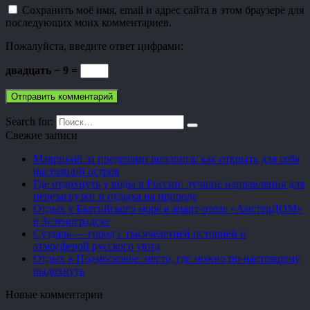
Сохранить моё имя, email и адрес сайта в этом браузере для
последующих моих комментариев.
Пожалуйста, введите ответ цифрами:
двадцать − 9 =
Search for:
Свежие записи
Маврикий за пределами шезлонга: как открыть для себя
настоящий остров
Где отдохнуть у воды в России: лучшие направления для
перезагрузки и отдыха на природе
Отдых у Балтийского моря в апарт-отеле «АмстерДОМ»
в Зеленоградске
Суздаль — город с тысячелетней историей и
атмосферой русского уюта
Отдых в Подмосковье: место, где можно по-настоящему
выдохнуть
Новые комментарии