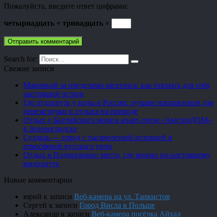
Пожалуйста, введите ответ цифрами:
четырнадцать + тринадцать =
Search for:
Свежие записи
Маврикий за пределами шезлонга: как открыть для себя
настоящий остров
Где отдохнуть у воды в России: лучшие направления для
перезагрузки и отдыха на природе
Отдых у Балтийского моря в апарт-отеле «АмстерДОМ»
в Зеленоградске
Суздаль — город с тысячелетней историей и
атмосферой русского уюта
Отдых в Подмосковье: место, где можно по-настоящему
выдохнуть
Новые комментарии
юрий
к записи
Веб-камера на ул. Танкистов
Сергей
к записи
Город Висла в Польше
Александр
к записи
Веб-камера посёлка Айхал