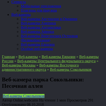
Сервисы
Мобильные приложения
Плагины для браузера
Веб-камеры
Веб-камеры Австралии и Океании
Веб-камеры Америки
Веб-камеры Антарктики
Веб-камеры Африки
Веб-камеры Виргинских Островов
(Великобритания)
Веб-камеры Евразии
Особые веб-камеры
Главная
»
Веб-камеры
»
Веб-камеры Евразии
»
Веб-камеры
России
»
Веб-камеры Центрального федерального округа
»
Веб-камеры Москвы
»
Веб-камеры Восточного
административного округа
»
Веб-камеры Сокольников
Веб-камера парка Сокольники:
Песочная аллея
Веб-камеры Сокольников
Автор
Online.webcams
На чтение
1 мин
Просмотров
291
Опубликовано
08.10.2018