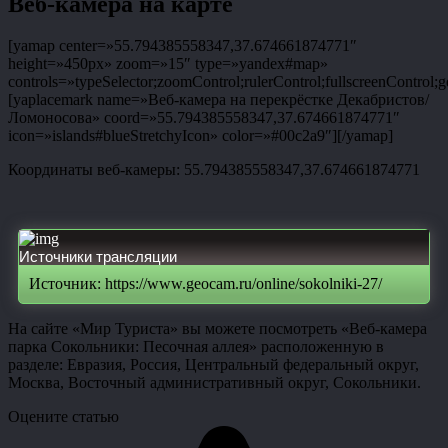
Веб-камера на карте
[yamap center=»55.794385558347,37.674661874771″
height=»450px» zoom=»15″ type=»yandex#map»
controls=»typeSelector;zoomControl;rulerControl;fullscreenControl;g
[yaplacemark name=»Веб-камера на перекрёстке Декабристов/
Ломоносова» coord=»55.794385558347,37.674661874771″
icon=»islands#blueStretchyIcon» color=»#00c2a9″][/yamap]
Координаты веб-камеры: 55.794385558347,37.674661874771
Источники трансляции
Источник: https://www.geocam.ru/online/sokolniki-27/
На сайте «Мир Туриста» вы можете посмотреть «Веб-камера
парка Сокольники: Песочная аллея» расположенную в
разделе: Евразия, Россия, Центральный федеральный округ,
Москва, Восточный административный округ, Сокольники.
Оцените статью