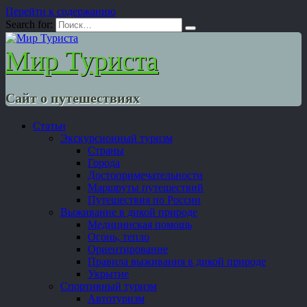
Перейти к содержанию
Search for:
Мир Туриста
Сайт о путешествиях
Статьи
Экскурсионный туризм
Страны
Города
Достопримечательности
Маршруты путешествий
Путешествия по России
Выживание в дикой природе
Медицинская помощь
Огонь, тепло
Ориентирование
Правила выживания в дикой природе
Укрытие
Спортивный туризм
Автотуризм