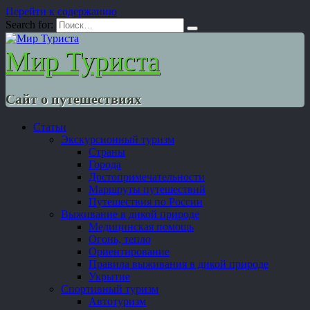
Перейти к содержанию
Search for:
Мир Туриста
Сайт о путешествиях
Статьи
Экскурсионный туризм
Страны
Города
Достопримечательности
Маршруты путешествий
Путешествия по России
Выживание в дикой природе
Медицинская помощь
Огонь, тепло
Ориентирование
Правила выживания в дикой природе
Укрытие
Спортивный туризм
Автотуризм