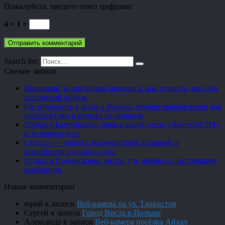
Пожалуйста, введите ответ цифрами:
4 × 1 =
Search for:
Свежие записи
Маврикий за пределами шезлонга: как открыть для себя
настоящий остров
Где отдохнуть у воды в России: лучшие направления для
перезагрузки и отдыха на природе
Отдых у Балтийского моря в апарт-отеле «АмстерДОМ»
в Зеленоградске
Суздаль — город с тысячелетней историей и
атмосферой русского уюта
Отдых в Подмосковье: место, где можно по-настоящему
выдохнуть
Новые комментарии
юрий
к записи
Веб-камера на ул. Танкистов
Сергей
к записи
Город Висла в Польше
Александр
к записи
Веб-камера посёлка Айхал