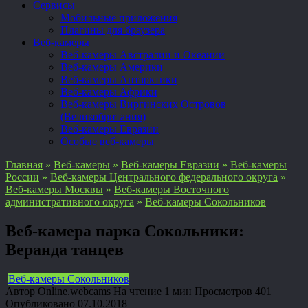
Сервисы
Мобильные приложения
Плагины для браузера
Веб-камеры
Веб-камеры Австралии и Океании
Веб-камеры Америки
Веб-камеры Антарктики
Веб-камеры Африки
Веб-камеры Виргинских Островов
(Великобритания)
Веб-камеры Евразии
Особые веб-камеры
Главная
»
Веб-камеры
»
Веб-камеры Евразии
»
Веб-камеры
России
»
Веб-камеры Центрального федерального округа
»
Веб-камеры Москвы
»
Веб-камеры Восточного
административного округа
»
Веб-камеры Сокольников
Веб-камера парка Сокольники:
Веранда танцев
Веб-камеры Сокольников
Автор
Online.webcams
На чтение
1 мин
Просмотров
401
Опубликовано
07.10.2018