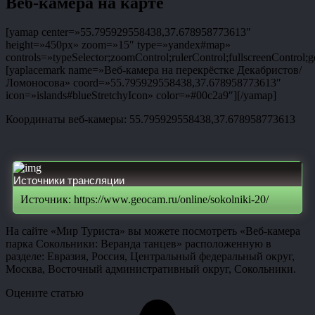
Веб-камера на карте
[yamap center=»55.795929558438,37.678958773613″
height=»450px» zoom=»15″ type=»yandex#map»
controls=»typeSelector;zoomControl;rulerControl;fullscreenControl;g
[yaplacemark name=»Веб-камера на перекрёстке Декабристов/
Ломоносова» coord=»55.795929558438,37.678958773613″
icon=»islands#blueStretchyIcon» color=»#00c2a9″][/yamap]
Координаты веб-камеры: 55.795929558438,37.678958773613
Источники трансляции
Источник: https://www.geocam.ru/online/sokolniki-20/
На сайте «Мир Туриста» вы можете посмотреть «Веб-камера
парка Сокольники: Веранда танцев» расположенную в
разделе: Евразия, Россия, Центральный федеральный округ,
Москва, Восточный административный округ, Сокольники.
Оцените статью