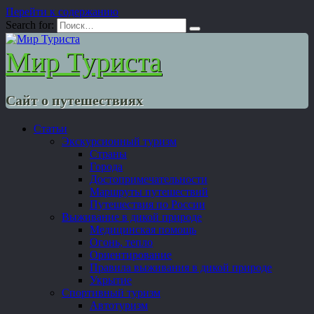
Перейти к содержанию
Search for:
Мир Туриста
Сайт о путешествиях
Статьи
Экскурсионный туризм
Страны
Города
Достопримечательности
Маршруты путешествий
Путешествия по России
Выживание в дикой природе
Медицинская помощь
Огонь, тепло
Ориентирование
Правила выживания в дикой природе
Укрытие
Спортивный туризм
Автотуризм