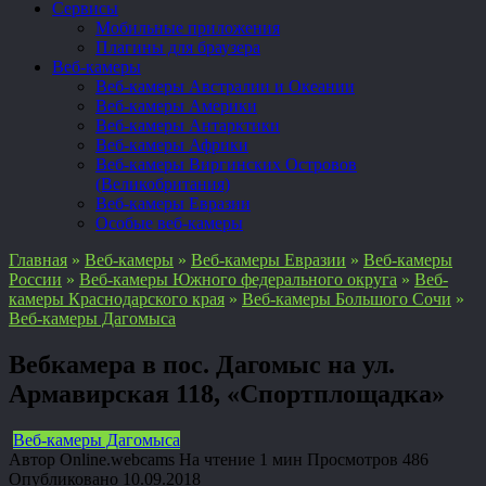
Сервисы
Мобильные приложения
Плагины для браузера
Веб-камеры
Веб-камеры Австралии и Океании
Веб-камеры Америки
Веб-камеры Антарктики
Веб-камеры Африки
Веб-камеры Виргинских Островов
(Великобритания)
Веб-камеры Евразии
Особые веб-камеры
Главная
»
Веб-камеры
»
Веб-камеры Евразии
»
Веб-камеры
России
»
Веб-камеры Южного федерального округа
»
Веб-
камеры Краснодарского края
»
Веб-камеры Большого Сочи
»
Веб-камеры Дагомыса
Вебкамера в пос. Дагомыс на ул.
Армавирская 118, «Спортплощадка»
Веб-камеры Дагомыса
Автор
Online.webcams
На чтение
1 мин
Просмотров
486
Опубликовано
10.09.2018