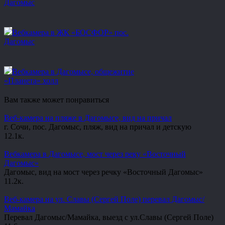
Дагомыс
Вебкамера в ЖК «БОСФОР» пос.
Дагомыс
Вебкамера в Дагомысе, общежитие
«Планета» холл
Вам также может понравиться
Веб-камера на пляже в Дагомысе, вид на причал
г. Сочи, пос. Дагомыс, пляж, вид на причал и детскую
1
2.1к.
Вебкамера в Дагомысе, мост через реку «Восточный
Дагомыс»
Дагомыс, вид на мост через речку «Восточный Дагомыс»
1
1.2к.
Веб-камера на ул. Славы (Сергей Поле) перевал Дагомыс/
Мамайка
Перевал Дагомыс/Мамайка, выезд с ул.Славы (Сергей Поле)