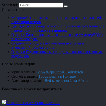
Search for:
Свежие записи
Маврикий за пределами шезлонга: как открыть для себя
настоящий остров
Где отдохнуть у воды в России: лучшие направления для
перезагрузки и отдыха на природе
Отдых у Балтийского моря в апарт-отеле «АмстерДОМ»
в Зеленоградске
Суздаль — город с тысячелетней историей и
атмосферой русского уюта
Отдых в Подмосковье: место, где можно по-настоящему
выдохнуть
Новые комментарии
юрий
к записи
Веб-камера на ул. Танкистов
Сергей
к записи
Город Висла в Польше
Александр
к записи
Веб-камера посёлка Айхал
Вам также может понравиться
Пляж пансионата Олимпийский-