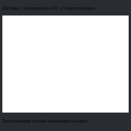
Дагомыс, Армавирская 118, «Спортплощадка»
Расположение онлайн вебкамеры на карте: