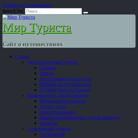
Перейти к содержанию
Search for:
Мир Туриста
Сайт о путешествиях
Статьи
Экскурсионный туризм
Страны
Города
Достопримечательности
Маршруты путешествий
Путешествия по России
Выживание в дикой природе
Медицинская помощь
Огонь, тепло
Ориентирование
Правила выживания в дикой природе
Укрытие
Спортивный туризм
Автотуризм