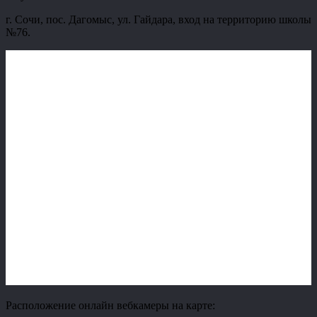
г. Сочи, пос. Дагомыс, ул. Гайдара, вход на территорию школы
№76.
Расположение онлайн вебкамеры на карте: