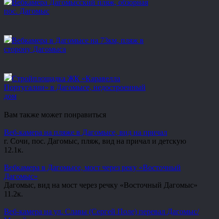
Вебкамера Дагомысский пляж, обзорная
пос. Дагомыс
Вебкамера в Дагомысе на 73км, пляж в
сторону Дагомыса
Стройплощадка ЖК «Каравелла
Португалии» в Дагомысе, недостроенный
дом
Вам также может понравиться
Веб-камера на пляже в Дагомысе, вид на причал
г. Сочи, пос. Дагомыс, пляж, вид на причал и детскую
1
2.1к.
Вебкамера в Дагомысе, мост через реку «Восточный
Дагомыс»
Дагомыс, вид на мост через речку «Восточный Дагомыс»
1
1.2к.
Веб-камера на ул. Славы (Сергей Поле) перевал Дагомыс/