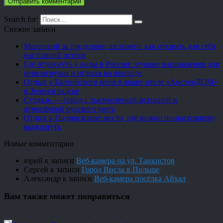
Search for:
Свежие записи
Маврикий за пределами шезлонга: как открыть для себя
настоящий остров
Где отдохнуть у воды в России: лучшие направления для
перезагрузки и отдыха на природе
Отдых у Балтийского моря в апарт-отеле «АмстерДОМ»
в Зеленоградске
Суздаль — город с тысячелетней историей и
атмосферой русского уюта
Отдых в Подмосковье: место, где можно по-настоящему
выдохнуть
Новые комментарии
юрий
к записи
Веб-камера на ул. Танкистов
Сергей
к записи
Город Висла в Польше
Александр
к записи
Веб-камера посёлка Айхал
Вам также может понравиться