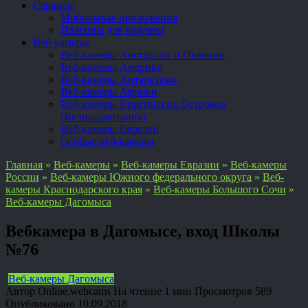
Сервисы
Мобильные приложения
Плагины для браузера
Веб-камеры
Веб-камеры Австралии и Океании
Веб-камеры Америки
Веб-камеры Антарктики
Веб-камеры Африки
Веб-камеры Виргинских Островов
(Великобритания)
Веб-камеры Евразии
Особые веб-камеры
Главная
»
Веб-камеры
»
Веб-камеры Евразии
»
Веб-камеры
России
»
Веб-камеры Южного федерального округа
»
Веб-
камеры Краснодарского края
»
Веб-камеры Большого Сочи
»
Веб-камеры Дагомыса
Вебкамера в Дагомысе, вход Школы
№76
Веб-камеры Дагомыса
Автор
Online.webcams
На чтение
1 мин
Просмотров
589
Опубликовано
10.09.2018