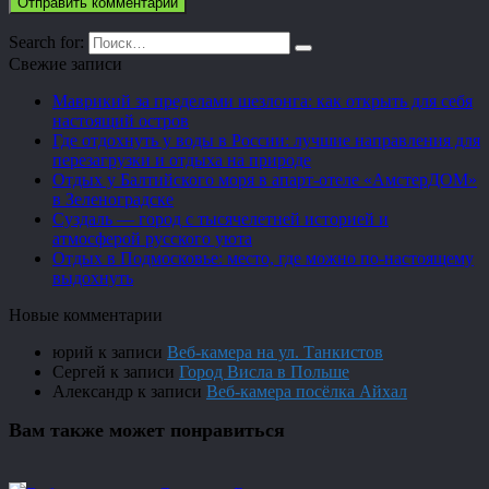
Search for:
Свежие записи
Маврикий за пределами шезлонга: как открыть для себя
настоящий остров
Где отдохнуть у воды в России: лучшие направления для
перезагрузки и отдыха на природе
Отдых у Балтийского моря в апарт-отеле «АмстерДОМ»
в Зеленоградске
Суздаль — город с тысячелетней историей и
атмосферой русского уюта
Отдых в Подмосковье: место, где можно по-настоящему
выдохнуть
Новые комментарии
юрий
к записи
Веб-камера на ул. Танкистов
Сергей
к записи
Город Висла в Польше
Александр
к записи
Веб-камера посёлка Айхал
Вам также может понравиться