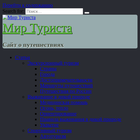
Перейти к содержанию
Search for:
Мир Туриста
Сайт о путешествиях
Статьи
Экскурсионный туризм
Страны
Города
Достопримечательности
Маршруты путешествий
Путешествия по России
Выживание в дикой природе
Медицинская помощь
Огонь, тепло
Ориентирование
Правила выживания в дикой природе
Укрытие
Спортивный туризм
Автотуризм