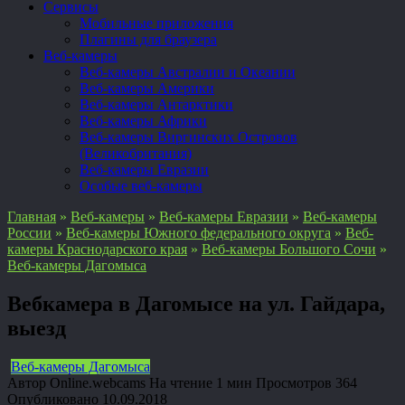
Сервисы
Мобильные приложения
Плагины для браузера
Веб-камеры
Веб-камеры Австралии и Океании
Веб-камеры Америки
Веб-камеры Антарктики
Веб-камеры Африки
Веб-камеры Виргинских Островов
(Великобритания)
Веб-камеры Евразии
Особые веб-камеры
Главная
»
Веб-камеры
»
Веб-камеры Евразии
»
Веб-камеры
России
»
Веб-камеры Южного федерального округа
»
Веб-
камеры Краснодарского края
»
Веб-камеры Большого Сочи
»
Веб-камеры Дагомыса
Вебкамера в Дагомысе на ул. Гайдара,
выезд
Веб-камеры Дагомыса
Автор
Online.webcams
На чтение
1 мин
Просмотров
364
Опубликовано
10.09.2018