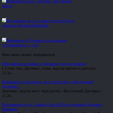
Вебкамера в пос. Дагомыс, Батумское
шоссе
Веб-камера на ул. Славы (Сергей Поле)
перевал Дагомыс/Мамайка
Вебкамера в Дагомысе на перевале
«Грушевый сад», низ
Вам также может понравиться
Веб-камера на пляже в Дагомысе, вид на причал
г. Сочи, пос. Дагомыс, пляж, вид на причал и детскую
1
2.1к.
Вебкамера в Дагомысе, мост через реку «Восточный
Дагомыс»
Дагомыс, вид на мост через речку «Восточный Дагомыс»
1
1.2к.
Веб-камера на ул. Славы (Сергей Поле) перевал Дагомыс/
Мамайка