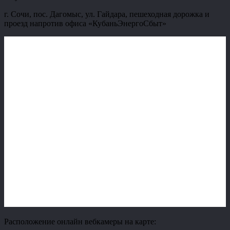
г. Сочи, пос. Дагомыс, ул. Гайдара, пешеходная дорожка и
проезд напротив офиса «КубаньЭнергоСбыт»
Расположение онлайн вебкамеры на карте: