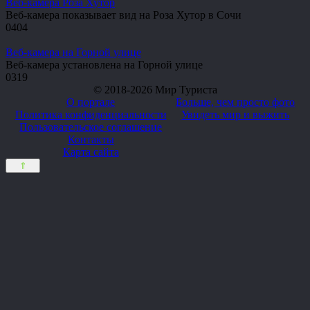
Веб-камера Роза Хутор
Веб-камера показывает вид на Роза Хутор в Сочи
0
404
Веб-камера на Горной улице
Веб-камера установлена на Горной улице
0
319
© 2018-2026 Мир Туриста
О портале
Больше, чем просто фото
Политика конфиденциальности
Увидеть мир и выжить
Пользовательское соглашение
Контакты
Карта сайта