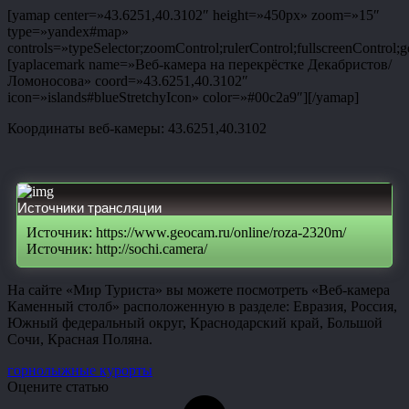
[yamap center=»43.6251,40.3102″ height=»450px» zoom=»15″
type=»yandex#map»
controls=»typeSelector;zoomControl;rulerControl;fullscreenControl;g
[yaplacemark name=»Веб-камера на перекрёстке Декабристов/
Ломоносова» coord=»43.6251,40.3102″
icon=»islands#blueStretchyIcon» color=»#00c2a9″][/yamap]
Координаты веб-камеры: 43.6251,40.3102
Источники трансляции
Источник: https://www.geocam.ru/online/roza-2320m/
Источник: http://sochi.camera/
На сайте «Мир Туриста» вы можете посмотреть «Веб-камера
Каменный столб» расположенную в разделе: Евразия, Россия,
Южный федеральный округ, Краснодарский край, Большой
Сочи, Красная Поляна.
горнолыжные курорты
Оцените статью