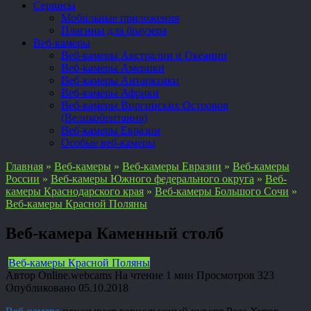
Сервисы
Мобильные приложения
Плагины для браузера
Веб-камеры
Веб-камеры Австралии и Океании
Веб-камеры Америки
Веб-камеры Антарктики
Веб-камеры Африки
Веб-камеры Виргинских Островов
(Великобритания)
Веб-камеры Евразии
Особые веб-камеры
Главная
»
Веб-камеры
»
Веб-камеры Евразии
»
Веб-камеры
России
»
Веб-камеры Южного федерального округа
»
Веб-
камеры Краснодарского края
»
Веб-камеры Большого Сочи
»
Веб-камеры Красной Поляны
Веб-камера Каменный столб
Веб-камеры Красной Поляны
Автор
Online.webcams
На чтение
1 мин
Просмотров
323
Опубликовано
05.10.2018