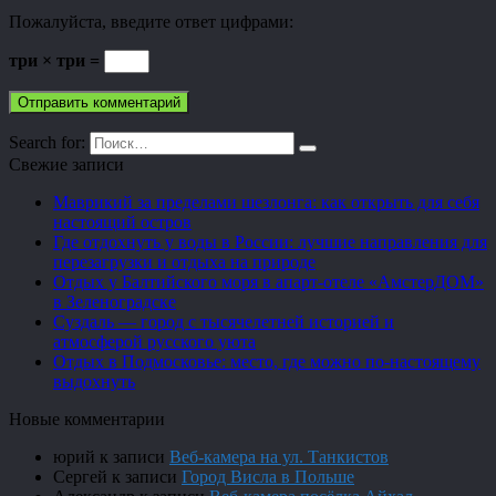
Пожалуйста, введите ответ цифрами:
три × три =
Search for:
Свежие записи
Маврикий за пределами шезлонга: как открыть для себя
настоящий остров
Где отдохнуть у воды в России: лучшие направления для
перезагрузки и отдыха на природе
Отдых у Балтийского моря в апарт-отеле «АмстерДОМ»
в Зеленоградске
Суздаль — город с тысячелетней историей и
атмосферой русского уюта
Отдых в Подмосковье: место, где можно по-настоящему
выдохнуть
Новые комментарии
юрий
к записи
Веб-камера на ул. Танкистов
Сергей
к записи
Город Висла в Польше