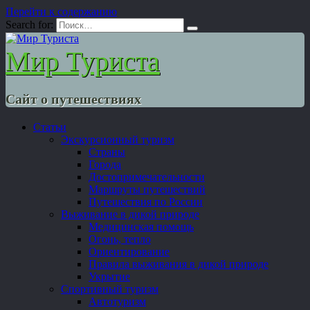
Перейти к содержанию
Search for:
Мир Туриста
Сайт о путешествиях
Статьи
Экскурсионный туризм
Страны
Города
Достопримечательности
Маршруты путешествий
Путешествия по России
Выживание в дикой природе
Медицинская помощь
Огонь, тепло
Ориентирование
Правила выживания в дикой природе
Укрытие
Спортивный туризм
Автотуризм