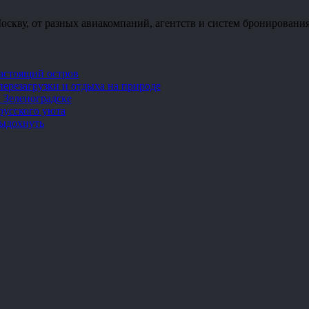
скву, от разных авиакомпаний, агентств и систем бронирования
настоящий остров
перезагрузки и отдыха на природе
 Зеленоградске
русского уюта
выдохнуть