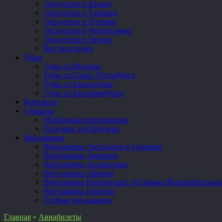
Экскурсии в Крыму
Экскурсии в Таиланд
Экскурсии в Турцию
Экскурсии в Черногорию
Экскурсии в Чехию
Все экскурсии
Туры
Туры из Москвы
Туры из Санкт-Петербурга
Туры из Краснодара
Туры из Екатеринбурга
Контакты
Сервисы
Мобильные приложения
Плагины для браузера
Веб-камеры
Веб-камеры Австралии и Океании
Веб-камеры Америки
Веб-камеры Антарктики
Веб-камеры Африки
Веб-камеры Виргинских Островов (Великобритани
Веб-камеры Евразии
Особые веб-камеры
Главная
»
Авиабилеты