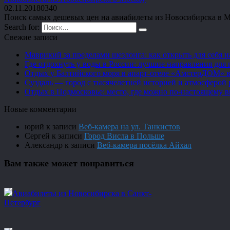
02.11.2018
0
340
Поиск самых дешевых цен на авиабилеты из Новосибирска в Мо
Search for:
Свежие записи
Маврикий за пределами шезлонга: как открыть для себя 
Где отдохнуть у воды в России: лучшие направления для 
Отдых у Балтийского моря в апарт-отеле «АмстерДОМ» в
Суздаль — город с тысячелетней историей и атмосферой 
Отдых в Подмосковье: место, где можно по-настоящему 
Новые комментарии
юрий
к записи
Веб-камера на ул. Танкистов
Сергей
к записи
Город Висла в Польше
Александр
к записи
Веб-камера посёлка Айхал
Вам также может понравиться
Авиабилеты из Новосибирска в Санкт-
Петербург