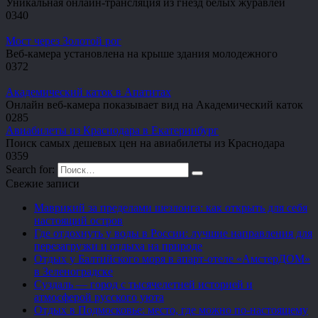
Уникальная онлайн-трансляция из гнезд белых журавлей
0
340
Мост через Золотой рог
Веб-камера установлена на крыше здания молодежного
0
372
Академический каток в Апатитах
Онлайн веб-камера показывает вид на Академический каток
0
285
Авиабилеты из Краснодара в Екатеринбург
Поиск самых дешевых цен на авиабилеты из Краснодара
0
359
Search for:
Свежие записи
Маврикий за пределами шезлонга: как открыть для себя
настоящий остров
Где отдохнуть у воды в России: лучшие направления для
перезагрузки и отдыха на природе
Отдых у Балтийского моря в апарт-отеле «АмстерДОМ»
в Зеленоградске
Суздаль — город с тысячелетней историей и
атмосферой русского уюта
Отдых в Подмосковье: место, где можно по-настоящему