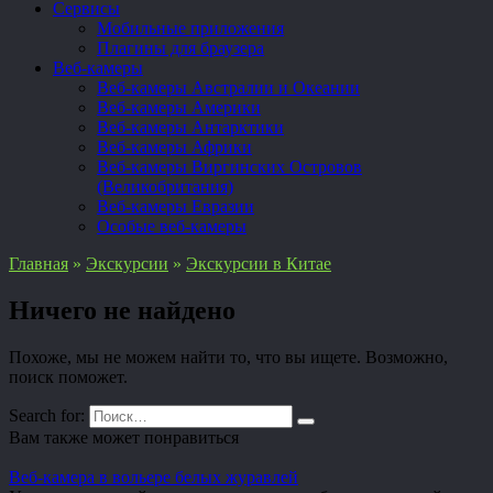
Сервисы
Мобильные приложения
Плагины для браузера
Веб-камеры
Веб-камеры Австралии и Океании
Веб-камеры Америки
Веб-камеры Антарктики
Веб-камеры Африки
Веб-камеры Виргинских Островов
(Великобритания)
Веб-камеры Евразии
Особые веб-камеры
Главная
»
Экскурсии
»
Экскурсии в Китае
Ничего не найдено
Похоже, мы не можем найти то, что вы ищете. Возможно,
поиск поможет.
Search for:
Вам также может понравиться
Веб-камера в вольере белых журавлей