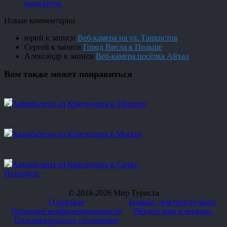
выдохнуть
Новые комментарии
юрий
к записи
Веб-камера на ул. Танкистов
Сергей
к записи
Город Висла в Польше
Александр
к записи
Веб-камера посёлка Айхал
Вам также может понравиться
Авиабилеты из Краснодара в Тбилиси
Авиабилеты из Краснодара в Москву
Авиабилеты из Краснодара в Санкт-
Петербург
© 2018-2026 Мир Туриста
О портале
Больше, чем просто фото
Политика конфиденциальности
Увидеть мир и выжить
Пользовательское соглашение