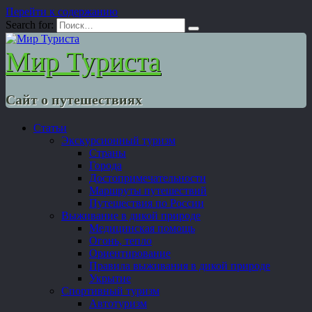
Перейти к содержанию
Search for:
Мир Туриста
Сайт о путешествиях
Статьи
Экскурсионный туризм
Страны
Города
Достопримечательности
Маршруты путешествий
Путешествия по России
Выживание в дикой природе
Медицинская помощь
Огонь, тепло
Ориентирование
Правила выживания в дикой природе
Укрытие
Спортивный туризм
Автотуризм