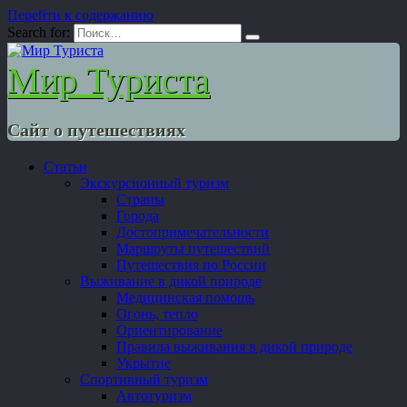
Перейти к содержанию
Search for:
Мир Туриста
Сайт о путешествиях
Статьи
Экскурсионный туризм
Страны
Города
Достопримечательности
Маршруты путешествий
Путешествия по России
Выживание в дикой природе
Медицинская помощь
Огонь, тепло
Ориентирование
Правила выживания в дикой природе
Укрытие
Спортивный туризм
Автотуризм