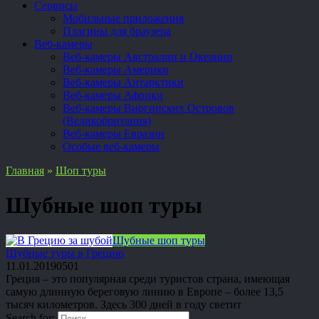
Сервисы
Мобильные приложения
Плагины для браузера
Веб-камеры
Веб-камеры Австралии и Океании
Веб-камеры Америки
Веб-камеры Антарктики
Веб-камеры Африки
Веб-камеры Виргинских Островов
(Великобритания)
Веб-камеры Евразии
Особые веб-камеры
Главная
»
Шоп туры
Шубные шоп туры
Шубные шоп туры
Шубные туры в Грецию
11.01.2019
0
501
Греция – это популярная среди туристов страна, имеющая
самую длинную береговую линию в Европе – более 13,5
тысяч километров. Здесь 300 дней в году светит
Search for: