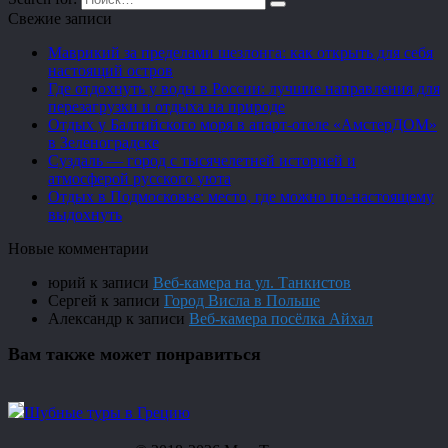
Свежие записи
Маврикий за пределами шезлонга: как открыть для себя
настоящий остров
Где отдохнуть у воды в России: лучшие направления для
перезагрузки и отдыха на природе
Отдых у Балтийского моря в апарт-отеле «АмстерДОМ»
в Зеленоградске
Суздаль — город с тысячелетней историей и
атмосферой русского уюта
Отдых в Подмосковье: место, где можно по-настоящему
выдохнуть
Новые комментарии
юрий
к записи
Веб-камера на ул. Танкистов
Сергей
к записи
Город Висла в Польше
Александр
к записи
Веб-камера посёлка Айхал
Вам также может понравиться
Шубные туры в Грецию