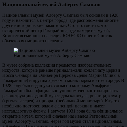
Национальный музей Алберту Сампаю
Национальный музей Алберту Сампаю был основан в 1928
году и находится в центре города, где расположены многие
другие исторические памятники. Стоит отметить, что
исторический центр Гимарайнша, где находится музей,
Комитет всемирного наследия ЮНЕСКО внес в Список
объектов всемирного наследия.
Национальный музей Алберту Сампаю
В музее собрана коллекция предметов изобразительных
искусств, которые раньше принадлежали коллегиату церкви
Носса-Сеньора-да-Оливейра (церковь Девы Марии Оливы в
Гимарайнше) и другим храмам и монастырям в этом городе. В
1928 году был издан указ, согласно которому Альфредо
Гимарайнш был официально уполномочен контролировать
реконструкцию зданий музея: дом капитула, ризница, клуатр
(крытая галерея) и приорат (небольшой монастырь). Клуатр
необычно построен рядом с апсидой церкви и имеет
нестандартную форму. 1 августа 1931 года была официальное
открытие музея, который сначала назывался Региональный
музей Алберту Сампаю. Через год музей стал национальным,
а Альфредо Гимарайнш был официально назначен директором