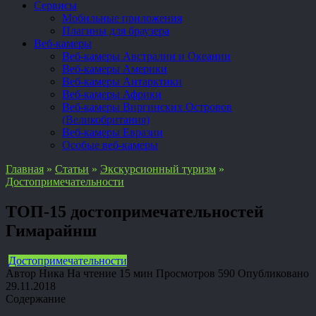
Сервисы
Мобильные приложения
Плагины для браузера
Веб-камеры
Веб-камеры Австралии и Океании
Веб-камеры Америки
Веб-камеры Антарктики
Веб-камеры Африки
Веб-камеры Виргинских Островов
(Великобритания)
Веб-камеры Евразии
Особые веб-камеры
Главная
»
Статьи
»
Экскурсионный туризм
»
Достопримечательности
ТОП-15 достопримечательностей
Гимарайнш
Достопримечательности
Автор
Ника
На чтение
15 мин
Просмотров
590
Опубликовано
29.11.2018
Содержание