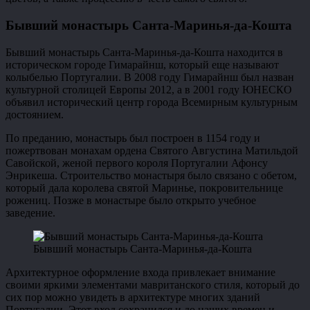
Бывший монастырь Санта-Маринья-да-Кошта
Бывший монастырь Санта-Маринья-да-Кошта находится в
историческом городе Гимарайнш, который еще называют
колыбелью Португалии. В 2008 году Гимарайнш был назван
культурной столицей Европы 2012, а в 2001 году ЮНЕСКО
объявил исторический центр города Всемирным культурным
достоянием.
По преданию, монастырь был построен в 1154 году и
пожертвован монахам ордена Святого Августина Матильдой
Савойской, женой первого короля Португалии Афонсу
Энрикеша. Строительство монастыря было связано с обетом,
который дала королева святой Маринье, покровительнице
рожениц. Позже в монастыре было открыто учебное
заведение.
Бывший монастырь Санта-Маринья-да-Кошта
Архитектурное оформление входа привлекает внимание
своими яркими элементами мавританского стиля, который до
сих пор можно увидеть в архитектуре многих зданий
Португалии. Этот вход сохранился и до наших времен и