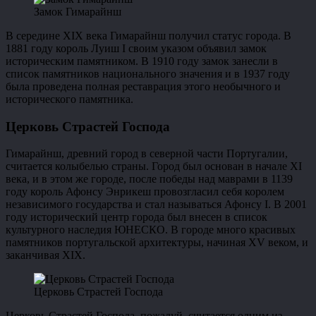
Замок Гимарайнш
В середине ХІХ века Гимарайнш получил статус города. В
1881 году король Луиш I своим указом объявил замок
историческим памятником. В 1910 году замок занесли в
список памятников национального значения и в 1937 году
была проведена полная реставрация этого необычного и
исторического памятника.
Церковь Страстей Господа
Гимарайнш, древний город в северной части Португалии,
считается колыбелью страны. Город был основан в начале XI
века, и в этом же городе, после победы над маврами в 1139
году король Афонсу Энрикеш провозгласил себя королем
независимого государства и стал называться Афонсу I. В 2001
году исторический центр города был внесен в список
культурного наследия ЮНЕСКО. В городе много красивых
памятников португальской архитектуры, начиная XV веком, и
заканчивая XIX.
Церковь Страстей Господа
Церковь Страстей Господа, пожалуй, считается одним из