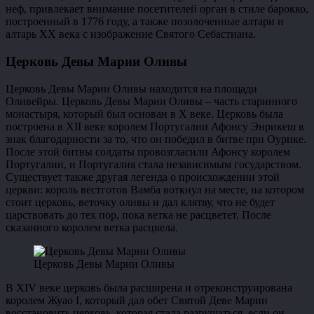
неф, привлекает внимание посетителей орган в стиле барокко,
построенный в 1776 году, а также позолоченные алтари и
алтарь ХХ века с изображение Святого Себастиана.
Церковь Девы Марии Оливы
Церковь Девы Марии Оливы находится на площади
Оливейры. Церковь Девы Марии Оливы – часть старинного
монастыря, который был основан в Х веке. Церковь была
построена в XII веке королем Португалии Афонсу Энрикеш в
знак благодарности за то, что он победил в битве при Оурике.
После этой битвы солдаты провозгласили Афонсу королем
Португалии, и Португалия стала независимым государством.
Существует также другая легенда о происхождении этой
церкви: король вестготов Вамба воткнул на месте, на котором
стоит церковь, веточку оливы и дал клятву, что не будет
царствовать до тех пор, пока ветка не расцветет. После
сказанного королем ветка расцвела.
Церковь Девы Марии Оливы
В XIV веке церковь была расширена и отреконструирована
королем Жуао I, который дал обет Святой Деве Марии
восстановить церковь, которая стала разрушаться, если он