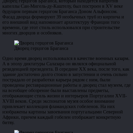
Дворец герцогов Браганса, который находится напротив
капеллы Сан-Мигель-ду-Каштелу, был построен в XV веке
будущим первым герцогом Браганса Доном Альфонсом.
Фасад дворца формируют 39 необычных труб из кирпича и
его внешний вид напоминает архитектуру Франции того
времени, где этот стиль использовался при строительстве
многих дворцов и особняков.
Дворец герцогов Браганса
Одно время дворец использовался в качестве военных казарм.
А в эпоху диктатуры Салазара он являлся официальной
резиденцией президента. В середине XX века, после того, как
здание достаточно долго стояло в запустении и очень сильно
пострадало от разработки карьера рядом с ним, были
проведены реставрационные работы и дворец стал музеем, где
на всеобщее обозрение были выставлены предметы,
отображающие стиль жизни и интерьеров Португалии XVII-
XVIII веков. Среди экспонатов музея особое внимание
привлекает коллекция фламандских гобеленов. На них
изображены картины завоевания португальцами Северной
Африки, причем каждый гобелен отображает конкретную
битву.