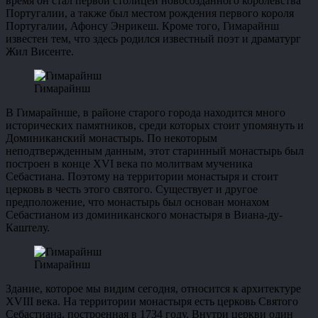
время он стал первой столицей новосозданного королевства
Португалии, а также был местом рождения первого короля
Португалии, Афонсу Энрикеш. Кроме того, Гимарайнш
известен тем, что здесь родился известный поэт и драматург
Жил Висенте.
Гимарайнш
В Гимарайнше, в районе старого города находится много
исторических памятников, среди которых стоит упомянуть и
Доминиканский монастырь. По некоторым
неподтвержденным данным, этот старинный монастырь был
построен в конце XVI века по молитвам мученика
Себастиана. Поэтому на территории монастыря и стоит
церковь в честь этого святого. Существует и другое
предположение, что монастырь был основан монахом
Себастианом из доминиканского монастыря в Виана-ду-
Каштелу.
Гимарайнш
Здание, которое мы видим сегодня, относится к архитектуре
XVIII века. На территории монастыря есть церковь Святого
Себастиана, построенная в 1734 году. Внутри церкви один