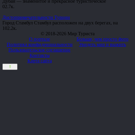
Дубаи — знаменитое и прекрасное туристическое
0
2.7к.
Достопримечательности Турции
Город Стамбул Стамбул расположен на двух берегах, на
10
2.2к.
© 2018-2026 Мир Туриста
О портале
Больше, чем просто фото
Политика конфиденциальности
Увидеть мир и выжить
Пользовательское соглашение
Контакты
Карта сайта