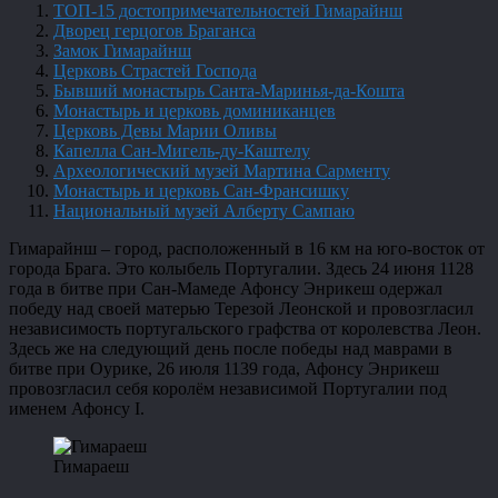
ТОП-15 достопримечательностей Гимарайнш
Дворец герцогов Браганса
Замок Гимарайнш
Церковь Страстей Господа
Бывший монастырь Санта-Маринья-да-Кошта
Монастырь и церковь доминиканцев
Церковь Девы Марии Оливы
Капелла Сан-Мигель-ду-Каштелу
Археологический музей Мартина Сарменту
Монастырь и церковь Сан-Франсишку
Национальный музей Алберту Сампаю
Гимарайнш – город, расположенный в 16 км на юго-восток от
города Брага. Это колыбель Португалии. Здесь 24 июня 1128
года в битве при Сан-Мамеде Афонсу Энрикеш одержал
победу над своей матерью Терезой Леонской и провозгласил
независимость португальского графства от королевства Леон.
Здесь же на следующий день после победы над маврами в
битве при Оурике, 26 июля 1139 года, Афонсу Энрикеш
провозгласил себя королём независимой Португалии под
именем Афонсу I.
Гимараеш