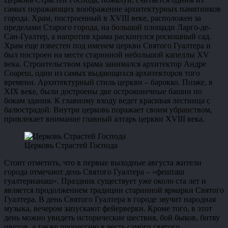
самых поражающих воображение архитектурных памятников
города. Храм, построенный в XVIII веке, расположен за
пределами Старого города, на большой площади Ларго-де-
Сан-Гуалтер, а напротив храма раскинулся роскошный сад.
Храм еще известен под именем церкви Святого Гуалтера и
был построен на месте старинной небольшой капеллы XV
века. Строительством храма занимался архитектор Андре
Соареш, один из самых выдающихся архитекторов того
времени. Архитектурный стиль церкви – барокко. Позже, в
XIX веке, были достроены две остроконечные башни по
бокам здания. К главному входу ведет красивая лестница с
балюстрадой. Внутри церковь поражает своим убранством,
привлекает внимание главный алтарь церкви XVIII века.
Церковь Страстей Господа
Стоит отметить, что в первые выходные августа жители
города отмечают день Святого Гуалтера – «фешташ
гуалтерианаш». Праздник существует уже около ста лет и
является продолжением традиции старинной ярмарки Святого
Гуалтера. В день Святого Гуалтера в городе звучит народная
музыка, вечером запускают фейерверки. Кроме того, в этот
день можно увидеть исторические шествия, бой быков, битву
цветов, а также процессию в честь самого святого.