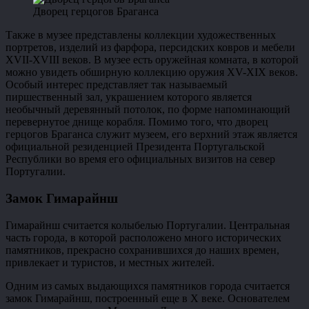
Дворец герцогов Браганса
Также в музее представлены коллекции художественных
портретов, изделий из фарфора, персидских ковров и мебели
XVII-XVIII веков. В музее есть оружейная комната, в которой
можно увидеть обширную коллекцию оружия XV-XIX веков.
Особый интерес представляет так называемый
пиршественный зал, украшением которого является
необычный деревянный потолок, по форме напоминающий
перевернутое днище корабля. Помимо того, что дворец
герцогов Браганса служит музеем, его верхний этаж является
официальной резиденцией Президента Португальской
Республики во время его официальных визитов на север
Португалии.
Замок Гимарайнш
Гимарайнш считается колыбелью Португалии. Центральная
часть города, в которой расположено много исторических
памятников, прекрасно сохранившихся до наших времен,
привлекает и туристов, и местных жителей.
Одним из самых выдающихся памятников города считается
замок Гимарайнш, построенный еще в Х веке. Основателем