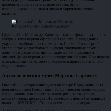
проведены восстановительные работы, была
отреставрирована крыша и двери и укреплены стены
капеллы.
Капелла Сан-Мигель-ду-Каштелу
Церковь Сан-Мигель-ду-Каштелу – однонефная, внутри есть
алтарь. Стены церкви сделаны из гранита. Фасад здания
украшает двойная арка с тимпаном. С южной и северной
стороны так же расположены двери, увенчанные аркой, и
длинные и узкие окна-щели. Такие же окна украшают и
лицевой фасад церкви, но по размеру они больше. При церкви
есть кладбище, на котором похоронены аристократы эпохи
средневековья.
Археологический музей Мартина Сарменту
Гимарайнш, который находится на севере Португалии, был
первой столицей Португалии. Город известен своим хорошо
сохранившимся историческим центром с множеством
архитектурных шедевров. Исторический центр Гимарайнша
включен ЮНЕСКО в Список всемирного наследия.