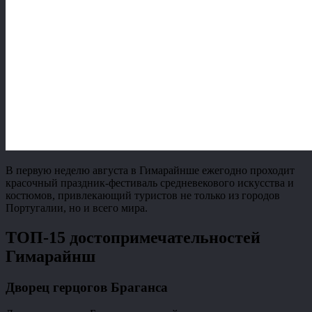
В первую неделю августа в Гимарайнше ежегодно проходит
красочный праздник-фестиваль средневекового искусства и
костюмов, привлекающий туристов не только из городов
Португалии, но и всего мира.
ТОП-15 достопримечательностей
Гимарайнш
Дворец герцогов Браганса