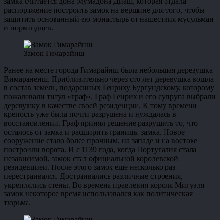
замка считается дона Мумадона Диаш, которая отдала
распоряжение построить замок на вершине для того, чтобы
защитить основанный ею монастырь от нашествия мусульман
и нормандцев.
Замок Гимарайнш
Ранее на месте города Гимарайнш была небольшая деревушка
Вимараненш. Приблизительно через сто лет деревушка вошла
в состав земель, подаренных Генриху Бургундскому, которому
пожаловали титул «граф». Граф Генрих и его супруга выбрали
деревушку в качестве своей резиденции. К тому времени
крепость уже была почти разрушена и нуждалась в
восстановлении. Граф принял решение разрушить то, что
осталось от замка и расширить границы замка. Новое
сооружение стало более прочным, на западе и на востоке
построили ворота. И с 1139 года, когда Португалия стала
независимой, замок стал официальной королевской
резиденцией. После этого замок еще несколько раз
перестраивался. Достраивались различные строения,
укреплялись стены. Во времена правления короля Мигуэля
замок некоторое время использовался как политическая
тюрьма.