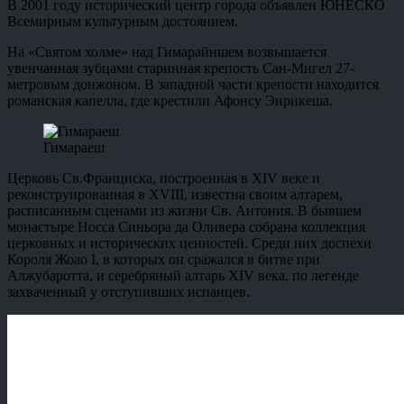
В 2001 году исторический центр города объявлен ЮНЕСКО
Всемирным культурным достоянием.
На «Святом холме» над Гимарайншем возвышается
увенчанная зубцами старинная крепость Сан-Мигел 27-
метровым донжоном. В западной части крепости находится
романская капелла, где крестили Афонсу Энрикеша.
Гимараеш
Церковь Св.Франциска, построенная в XIV веке и
реконструированная в XVIII, известна своим алтарем,
расписанным сценами из жизни Св. Антония. В бывшем
монастыре Носса Синьора да Оливера собрана коллекция
церковных и исторических ценностей. Среди них доспехи
Короля Жоао I, в которых он сражался в битве при
Алжубаротта, и серебряный алтарь XIV века, по легенде
захваченный у отступивших испанцев.