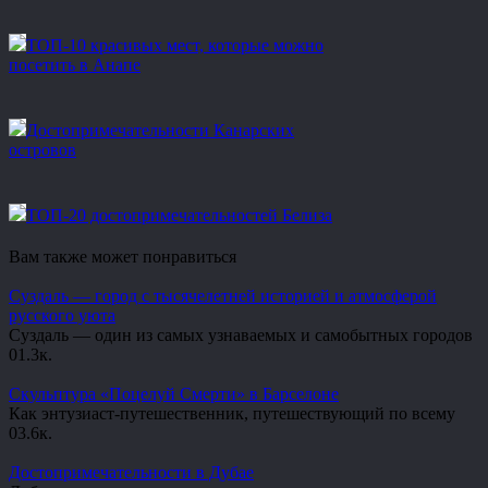
ТОП-10 красивых мест, которые можно
посетить в Анапе
Достопримечательности Канарских
островов
ТОП-20 достопримечательностей Белиза
Вам также может понравиться
Суздаль — город с тысячелетней историей и атмосферой
русского уюта
Суздаль — один из самых узнаваемых и самобытных городов
0
1.3к.
Скульптура «Поцелуй Смерти» в Барселоне
Как энтузиаст-путешественник, путешествующий по всему
0
3.6к.
Достопримечательности в Дубае