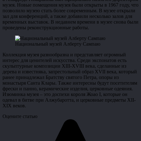
музея. Новые помещения музея были открыты в 1967 году, что
позволило музею стать более современным. В музее открыли
зал для конференций, а также добавили несколько залов для
временных выставок. В недавнем времени в музее снова были
проведены реконструкционные работы.
Национальный музей Алберту Сампаю
Коллекция музея разнообразна и представляет огромный
интерес для ценителей искусства. Среди экспонатов есть
скульптурные композиции XIII-XVIII века, сделанные из
дерева и известняка, запрестольный образ XVII века, который
ранее принадлежал Братству святого Петра, опоры из
монастыря Санта Клары. Также интересны будут посетителям
фрески и панно, керамические изделия, церковные одеяния.
Изюминка музея – это доспехи короля Жоао I, которые он
одевал в битве при Алжубаротта, и церковные предметы XII-
XIХ веков.
Оцените статью