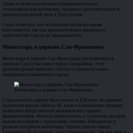
Также в музее выставлены нумизматическая и
этнографическая коллекции, предметы доисторической и
протоисторической эпох в Португалии.
Стоит отметить, что экспозиции музея все время
пополняются, так как археологические раскопки в
окрестностях города не прекращаются.
Монастырь и церковь Сан-Франсишку
Монастырь и церковь Сан-Франсишку расположены в
приходе Сан-Себастьяна города Гимарайнш. Этот
архитектурный комплекс считается одним из самых
выдающихся памятников города.
Монастырь и церковь Сан-Франсишку
Строительство церкви было начато в XIII веке, во времена
правления короля Афонсу III, когда в Гимарайнше впервые
появились представители монашенского ордена
францисканцев. Монахи разместились в гостинице, которая
находилась рядом с городскими стенами. Неподалеку и
решили построить монастырь. Однако власти города
Гимарайнш были против этого строительства, так как между