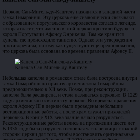
Церковь Сан-Мигель-ду-Каштелу находится в западной части
замка Гимарайнш. Эту церковь еще символически связывают
с образованием португальского королевства согласно легенде,
которая гласит, что именно в этой церкви крестили будущего
короля Португалии Афонсу Энрикеша. Там же хранится
купель, где происходило таинство. Однако эти утверждения
противоречивы, потому как существуют еще предположения,
что церковь была основана во времена правления Афонсу II.
Капелла Сан-Мигель-ду-Каштелу
Небольшая капелла в романском стиле была построена внутри
замка Гимарайнш по приказу архиепископа Гимарайнша
предположительно в ХII веке. Позже, при реконструкции,
капелла была расширена, и стала называться церковью. В 1229
году архиепископ освятил эту церковь. Во времена правления
короля Афонсу III в церкви были проведены небольшие
реставрационные работы, а после храм служил приходской
церковью. В конце ХIХ века здание начало разрушаться.
Реконструкционные работы велись на протяжении шести лет.
В 1936 году была разрушена основная часть ризницы с южной
стороны церкви для того, чтобы восстановить оригинальные
черты средневековой церкви. В 1939 году снова были