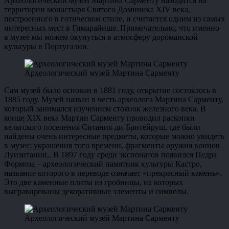
Археологический музей Мартина Сарменту находится на
территории монастыря Святого Доминика XIV века,
построенного в готическом стиле, и считается одним из самых
интересных мест в Гимарайнше. Примечательно, что именно
в музее мы можем окунуться в атмосферу дороманской
культуры в Португалии.
Археологический музей Мартина Сарменту
Сам музей было основан в 1881 году, открытие состоялось в
1885 году. Музей назван в честь археолога Мартина Сарменту,
который занимался изучением стоянок железного века. В
конце XIX века Мартин Сарменту проводил раскопки
кельтского поселения Ситания-ди-Бритейруш, где были
найдены очень интересные предметы, которые можно увидеть
в музее: украшения того времени, фрагменты оружия воинов
Луизитании,. В 1897 году среди экспонатов появился Педра
Формоза – археологический памятник культуры Кастро,
название которого в переводе означает «прекрасный камень».
Это две каменные плиты из гробницы, на которых
выгравированы декоративные элементы и символы.
Археологический музей Мартина Сарменту