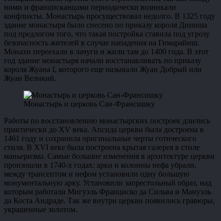
ними и францисканцами периодически возникали
конфликты. Монастырь просуществовал недолго. В 1325 году
здание монастыря было снесено по приказу короля Диниша
под предлогом того, что такая постройка ставила под угрозу
безопасность жителей в случае нападения на Гимарайнш.
Монахи переехали в лачуги и жили там до 1400 года. В этот
год здание монастыря начали восстанавливать по приказу
короля Жуана I, которого еще называли Жуан Добрый или
Жуан Великий.
Монастырь и церковь Сан-Франсишку
Работы по восстановлению монастырских построек длились
практически до XV века. Апсида церкви была достроена в
1461 году и сохранила оригинальные черты готического
стиля. В XVI веке была построена крытая галерея в стиле
маньеризма. Самые большие изменения в архитектуре церкви
произошли в 1740-х годах: арки и колонны нефа убрали,
между трансептом и нефом установили одну большую
монументальную арку. Установили запрестольный образ, над
которым работали Мигуэль Франциско да Сильва и Мануэль
да Коста Андраде. Так же внутри церкви появились гравюры,
украшенные золотом.