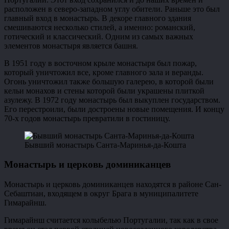
расположен в северо-западном углу обители. Раньше это был
главный вход в монастырь. В декоре главного здания
смешиваются несколько стилей, а именно: романский,
готический и классический. Одним из самых важных
элементов монастыря является башня.
В 1951 году в восточном крыле монастыря был пожар,
который уничтожил все, кроме главного зала и веранды.
Огонь уничтожил также большую галерею, в которой были
кельи монахов и стены которой были украшены плиткой
азулежу. В 1972 году монастырь был выкуплен государством.
Его перестроили, были достроены новые помещения. И концу
70-х годов монастырь превратили в гостиницу.
Бывший монастырь Санта-Маринья-да-Кошта
Монастырь и церковь доминиканцев
Монастырь и церковь доминиканцев находятся в районе Сан-
Себаштиан, входящем в округ Брага в муниципалитете
Гимарайнш.
Гимарайнш считается колыбелью Португалии, так как в свое