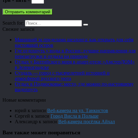
три × пять =
Search for:
Свежие записи
Маврикий за пределами шезлонга: как открыть для себя
настоящий остров
Где отдохнуть у воды в России: лучшие направления для
перезагрузки и отдыха на природе
Отдых у Балтийского моря в апарт-отеле «АмстерДОМ»
в Зеленоградске
Суздаль — город с тысячелетней историей и
атмосферой русского уюта
Отдых в Подмосковье: место, где можно по-настоящему
выдохнуть
Новые комментарии
юрий
к записи
Веб-камера на ул. Танкистов
Сергей
к записи
Город Висла в Польше
Александр
к записи
Веб-камера посёлка Айхал
Вам также может понравиться