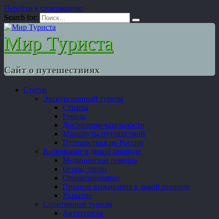
Перейти к содержанию
Search for:
Мир Туриста
Сайт о путешествиях
Статьи
Экскурсионный туризм
Страны
Города
Достопримечательности
Маршруты путешествий
Путешествия по России
Выживание в дикой природе
Медицинская помощь
Огонь, тепло
Ориентирование
Правила выживания в дикой природе
Укрытие
Спортивный туризм
Автотуризм