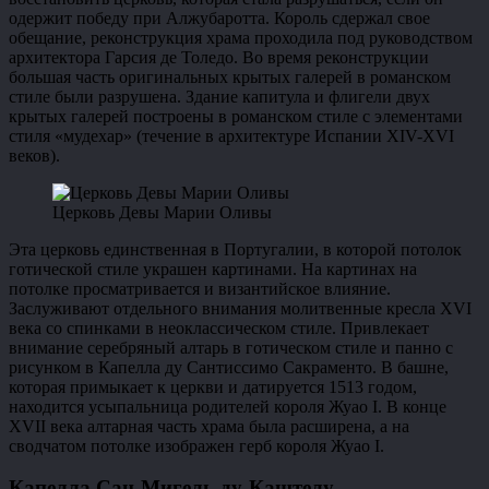
одержит победу при Алжубаротта. Король сдержал свое
обещание, реконструкция храма проходила под руководством
архитектора Гарсия де Толедо. Во время реконструкции
большая часть оригинальных крытых галерей в романском
стиле были разрушена. Здание капитула и флигели двух
крытых галерей построены в романском стиле с элементами
стиля «мудехар» (течение в архитектуре Испании XIV-XVI
веков).
Церковь Девы Марии Оливы
Эта церковь единственная в Португалии, в которой потолок
готической стиле украшен картинами. На картинах на
потолке просматривается и византийское влияние.
Заслуживают отдельного внимания молитвенные кресла XVI
века со спинками в неоклассическом стиле. Привлекает
внимание серебряный алтарь в готическом стиле и панно с
рисунком в Капелла ду Сантиссимо Сакраменто. В башне,
которая примыкает к церкви и датируется 1513 годом,
находится усыпальница родителей короля Жуао I. В конце
XVII века алтарная часть храма была расширена, а на
сводчатом потолке изображен герб короля Жуао I.
Капелла Сан-Мигель-ду-Каштелу