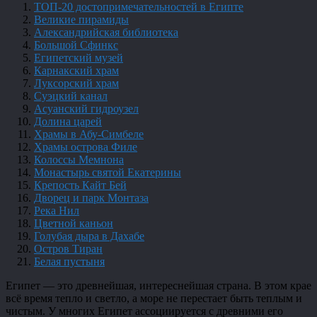
ТОП-20 достопримечательностей в Египте
Великие пирамиды
Александрийская библиотека
Большой Сфинкс
Египетский музей
Карнакский храм
Луксорский храм
Суэцкий канал
Асуанский гидроузел
Долина царей
Храмы в Абу-Симбеле
Храмы острова Филе
Колоссы Мемнона
Монастырь святой Екатерины
Крепость Кайт Бей
Дворец и парк Монтаза
Река Нил
Цветной каньон
Голубая дыра в Дахабе
Остров Тиран
Белая пустыня
Египет — это древнейшая, интереснейшая страна. В этом крае
всё время тепло и светло, а море не перестает быть теплым и
чистым. У многих Египет ассоциируется с древними его