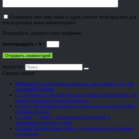
Сохранить моё имя, email и адрес сайта в этом браузере для
последующих моих комментариев.
Пожалуйста, введите ответ цифрами:
восемнадцать − 6 =
Search for:
Свежие записи
Маврикий за пределами шезлонга: как открыть для себя
настоящий остров
Где отдохнуть у воды в России: лучшие направления для
перезагрузки и отдыха на природе
Отдых у Балтийского моря в апарт-отеле «АмстерДОМ»
в Зеленоградске
Суздаль — город с тысячелетней историей и
атмосферой русского уюта
Отдых в Подмосковье: место, где можно по-настоящему
выдохнуть