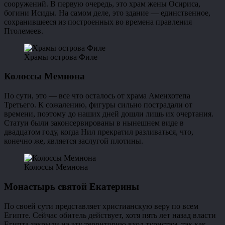
сооружений. В первую очередь, это храм жены Осириса,
богини Исиды. На самом деле, это здание — единственное,
сохранившееся из построенных во времена правления
Птолемеев.
Храмы острова Филе
Колоссы Мемнона
По сути, это — все что осталось от храма Аменхотепа
Третьего. К сожалению, фигуры сильно пострадали от
времени, поэтому до наших дней дошли лишь их очертания.
Статуи были законсервированы в нынешнем виде в
двадцатом году, когда Нил прекратил разливаться, что,
конечно же, является заслугой плотины.
Колоссы Мемнона
Монастырь святой Екатерины
По своей сути представляет христианскую веру по всем
Египте. Сейчас обитель действует, хотя пять лет назад власти
Египта закрыли на эту территорию вход туристам, так как