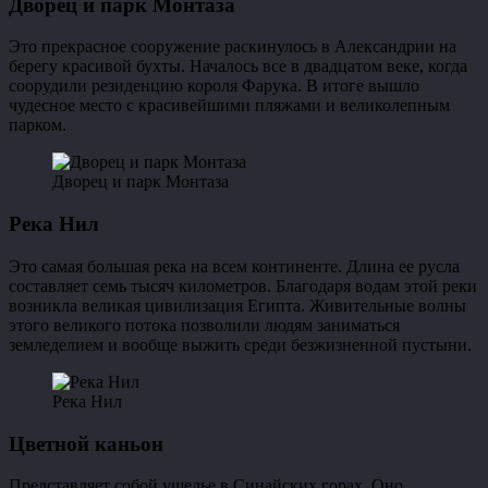
Дворец и парк Монтаза
Это прекрасное сооружение раскинулось в Александрии на
берегу красивой бухты. Началось все в двадцатом веке, когда
соорудили резиденцию короля Фарука. В итоге вышло
чудесное место с красивейшими пляжами и великолепным
парком.
Дворец и парк Монтаза
Река Нил
Это самая большая река на всем континенте. Длина ее русла
составляет семь тысяч километров. Благодаря водам этой реки
возникла великая цивилизация Египта. Живительные волны
этого великого потока позволили людям заниматься
земледелием и вообще выжить среди безжизненной пустыни.
Река Нил
Цветной каньон
Представляет собой ущелье в Синайских горах. Оно