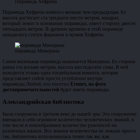
Пирамида Хефрена
Пирамида Хефрена немного меньше чем предыдущая. Ее
высота достигает ста тридцати шести метров, квадрат,
который лежит в основании пирамиды, имеет сторону двести
пятнадцать метров. В древние времена в этой пирамиде
находились статуи фараонов и мумия Хефрена.
пирамида Микерина
Самая маленькая пирамида называется Микерина. Ее сторона
равна ста восьми метрам, высота шестидесяти семи. В ней
находится только одна погребальная комната, которая
представляет собой просто углубление внутри
пирамиды.Любой, кто посетил
Египет, на фото
достопримечательностей
будет иметь пирамиды.
Александрийская библиотека
Была сооружена в третьем веке до нашей эры Это сооружение
вмещало в себя огромное количество человеческих знаний, в
том числе и невообразимое количество рукописей на
различных языках. Все знания человечества не лежали просто
так, библиотека использовалась точно так же, как