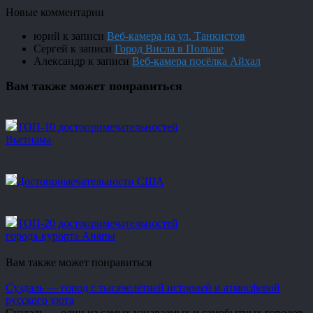
Новые комментарии
юрий
к записи
Веб-камера на ул. Танкистов
Сергей
к записи
Город Висла в Польше
Александр
к записи
Веб-камера посёлка Айхал
Вам также может понравиться
ТОП-10 достопримечательностей
Вьетнама
Достопримечательности США
ТОП-20 достопримечательностей
города-курорта Анапы
Вам также может понравиться
Суздаль — город с тысячелетней историей и атмосферой
русского уюта
Суздаль — один из самых узнаваемых и самобытных городов