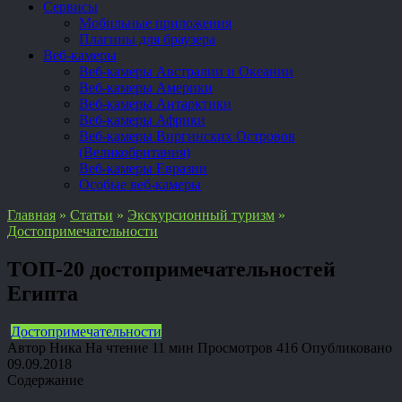
Сервисы
Мобильные приложения
Плагины для браузера
Веб-камеры
Веб-камеры Австралии и Океании
Веб-камеры Америки
Веб-камеры Антарктики
Веб-камеры Африки
Веб-камеры Виргинских Островов
(Великобритания)
Веб-камеры Евразии
Особые веб-камеры
Главная
»
Статьи
»
Экскурсионный туризм
»
Достопримечательности
ТОП-20 достопримечательностей
Египта
Достопримечательности
Автор
Ника
На чтение
11 мин
Просмотров
416
Опубликовано
09.09.2018
Содержание