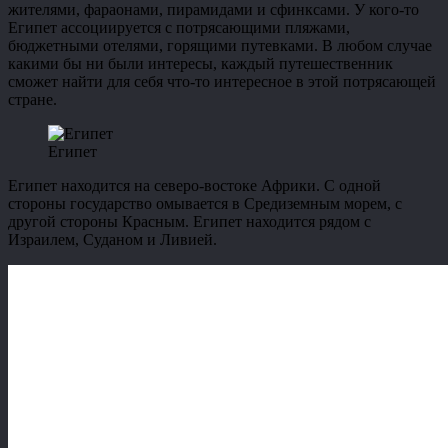
жителями, фараонами, пирамидами и сфинксами. У кого-то
Египет ассоциируется с потрясающими пляжами,
бюджетными отелями, горящими путевками. В любом случае
какими бы ни были интересы, каждый путешественник
сможет найти для себя что-то интересное в этой потрясающей
стране.
Египет
Египет находится на северо-востоке Африки. С одной
стороны государство омывается в Средиземным морем, с
другой стороны Красным. Египет находится рядом с
Израилем, Суданом и Ливией.