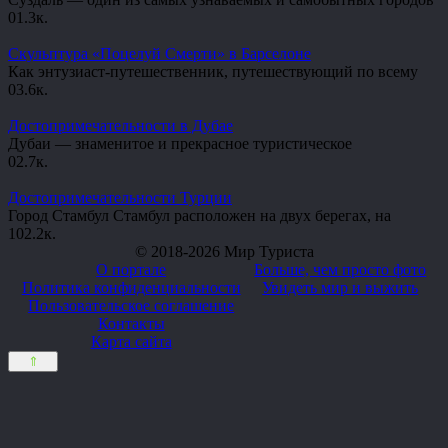
0
1.3к.
Скульптура «Поцелуй Смерти» в Барселоне
Как энтузиаст-путешественник, путешествующий по всему
0
3.6к.
Достопримечательности в Дубае
Дубаи — знаменитое и прекрасное туристическое
0
2.7к.
Достопримечательности Турции
Город Стамбул Стамбул расположен на двух берегах, на
10
2.2к.
© 2018-2026 Мир Туриста
О портале
Больше, чем просто фото
Политика конфиденциальности
Увидеть мир и выжить
Пользовательское соглашение
Контакты
Карта сайта