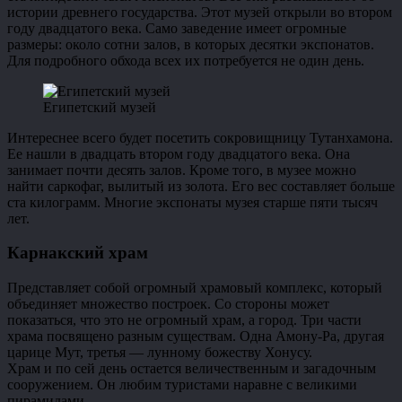
истории древнего государства. Этот музей открыли во втором
году двадцатого века. Само заведение имеет огромные
размеры: около сотни залов, в которых десятки экспонатов.
Для подробного обхода всех их потребуется не один день.
Египетский музей
Интереснее всего будет посетить сокровищницу Тутанхамона.
Ее нашли в двадцать втором году двадцатого века. Она
занимает почти десять залов. Кроме того, в музее можно
найти саркофаг, вылитый из золота. Его вес составляет больше
ста килограмм. Многие экспонаты музея старше пяти тысяч
лет.
Карнакский храм
Представляет собой огромный храмовый комплекс, который
объединяет множество построек. Со стороны может
показаться, что это не огромный храм, а город. Три части
храма посвящено разным существам. Одна Амону-Ра, другая
царице Мут, третья — лунному божеству Хонусу.
Храм и по сей день остается величественным и загадочным
сооружением. Он любим туристами наравне с великими
пирамидами.