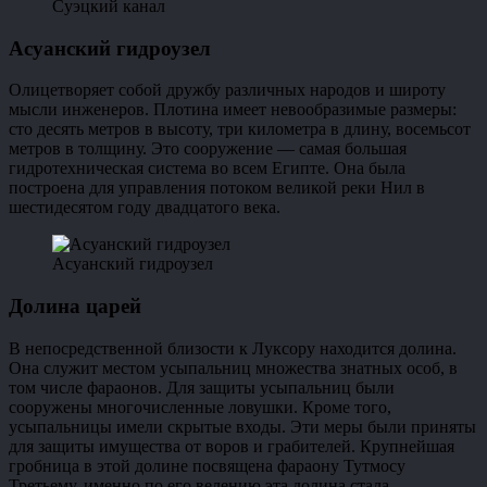
Суэцкий канал
Асуанский гидроузел
Олицетворяет собой дружбу различных народов и широту
мысли инженеров. Плотина имеет невообразимые размеры:
сто десять метров в высоту, три километра в длину, восемьсот
метров в толщину. Это сооружение — самая большая
гидротехническая система во всем Египте. Она была
построена для управления потоком великой реки Нил в
шестидесятом году двадцатого века.
Асуанский гидроузел
Долина царей
В непосредственной близости к Луксору находится долина.
Она служит местом усыпальниц множества знатных особ, в
том числе фараонов. Для защиты усыпальниц были
сооружены многочисленные ловушки. Кроме того,
усыпальницы имели скрытые входы. Эти меры были приняты
для защиты имущества от воров и грабителей. Крупнейшая
гробница в этой долине посвящена фараону Тутмосу
Третьему. именно по его велению эта долина стала