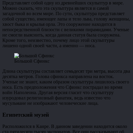
Представляет собой одну из древнейших скульптур в мире.
Можно сказать, что эта скульптура является и самой
загадочной во всем мире. По сути, скульптура представляет
собой существо, имеющее лапы и тело льва, голову женщины,
хвост быка и крылья орла. Это сооружение находится в
непосредственной близости с великими пирамидами. Ученые
не смогли выяснить, когда данная статуя была сооружена.
Кроме того, неизвестно, почему лицо этой скульптуры
лишено одной своей части, а именно — носа.
Большой Сфинкс
Длина скульптуры составляет семьдесят три метра, высота два
десятка метров. Голова сфинкса направлена на восток.
Ученые не знают, каким образом скульптура лишилось своего
носа. Есть предположения что Сфинкс пострадал во время
войн Наполеона. Другая версия гласит что скульптуру
изуродовал религиозный фанатик, ведь известно что
мусульмане не изображают человеческие лица.
Египетский музей
Расположился в Каире. В данном заведении находится около
ста пятидесяти тысяч экспонатов. Все они рассказывают об