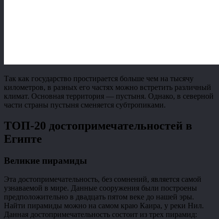
Так как государство простирается больше чем на тысячу
километров, в разных его частях можно встретить различный
климат. Основная территория — пустыня. Однако, в северной
части страны пустыня сменяется субтропиками.
ТОП-20 достопримечательностей в
Египте
Великие пирамиды
Эта достопримечательность, без сомнений, является самой
узнаваемой в мире. Данные сооружения были построены
предположительно в двадцать пятом веке до нашей эры.
Найти пирамиды можно на самом краю Каира, у реки Нил.
Данная достопримечательность состоит из трех пирамид: