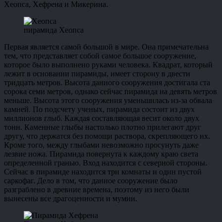
Хеопса, Хефрена и Микерина.
пирамида Хеопса
Первая является самой большой в мире. Она примечательна
тем, что представляет собой самое большое сооружение,
которое было выполнено руками человека. Квадрат, который
лежит в основании пирамиды, имеет сторону в двести
тридцать метров. Высота данного сооружения достигала ста
сорока семи метров, однако сейчас пирамида на девять метров
меньше. Высота этого сооружения уменьшилась из-за обвала
камней. По подсчету ученых, пирамида состоит из двух
миллионов глыб. Каждая составляющая весит около двух
тонн. Каменные глыбы настолько плотно прилегают друг
другу, что держатся без помощи раствора, скрепляющего их.
Кроме того, между глыбами невозможно просунуть даже
лезвие ножа. Пирамида повернута к каждому краю света
определенной гранью. Вход находится с северной стороны.
Сейчас в пирамиде находится три комнаты и один пустой
саркофаг. Дело в том, что данное сооружение было
разграблено в древние времена, поэтому из него были
вынесены все драгоценности и мумии.