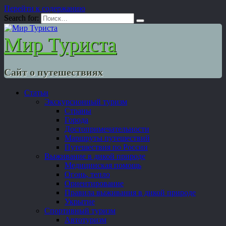
Перейти к содержанию
Search for:
Мир Туриста
Сайт о путешествиях
Статьи
Экскурсионный туризм
Страны
Города
Достопримечательности
Маршруты путешествий
Путешествия по России
Выживание в дикой природе
Медицинская помощь
Огонь, тепло
Ориентирование
Правила выживания в дикой природе
Укрытие
Спортивный туризм
Автотуризм