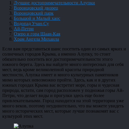
Лучшие достопримечательности Алупки
Воронцовский дворец
Воронцовский парк
Большой и Малый хаос
Водопад Учан-Су
Ай-Петри
Озеро и гора Шаан-Кая
Храм Ангела Михаила
Если вам представиться шанс посетить один из самых ярких и
солнечных городов Крыма, а именно Алупку, то стоит
обязательно посетить все достопримечательности этого
южного берега. Здесь вы найдете много интересных для себя
мест, ведь кроме великолепной красоты природной
местности, Алупка имеет и много культурных памятников
мимо которых невозможно пройти. Здесь, как и в других
южных городах Крыма вас встретит море, горы и чудесная
природа, кстати, сам город расположен у подножья горы Ай-
Петри, что делает виды и прогулки здесь еще более
привлекательными. Город находится на этой территории уже
много веков, поэтому неудивительно, что вы можете увидеть
много исторических мест, которые лучше познакомят вас с
культурой этих мест.