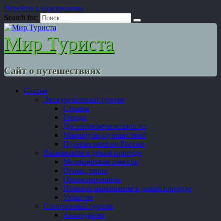
Перейти к содержанию
Search for:
Мир Туриста
Сайт о путешествиях
Статьи
Экскурсионный туризм
Страны
Города
Достопримечательности
Маршруты путешествий
Путешествия по России
Выживание в дикой природе
Медицинская помощь
Огонь, тепло
Ориентирование
Правила выживания в дикой природе
Укрытие
Спортивный туризм
Автотуризм