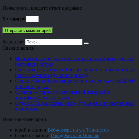
Пожалуйста, введите ответ цифрами:
5 + один =
Search for:
Свежие записи
Маврикий за пределами шезлонга: как открыть для себя
настоящий остров
Где отдохнуть у воды в России: лучшие направления для
перезагрузки и отдыха на природе
Отдых у Балтийского моря в апарт-отеле «АмстерДОМ»
в Зеленоградске
Суздаль — город с тысячелетней историей и
атмосферой русского уюта
Отдых в Подмосковье: место, где можно по-настоящему
выдохнуть
Новые комментарии
юрий
к записи
Веб-камера на ул. Танкистов
Сергей
к записи
Город Висла в Польше