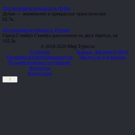
Достопримечательности в Дубае
Дубаи — знаменитое и прекрасное туристическое
0
2.7к.
Достопримечательности Турции
Город Стамбул Стамбул расположен на двух берегах, на
10
2.2к.
© 2018-2026 Мир Туриста
О портале
Больше, чем просто фото
Политика конфиденциальности
Увидеть мир и выжить
Пользовательское соглашение
Контакты
Карта сайта