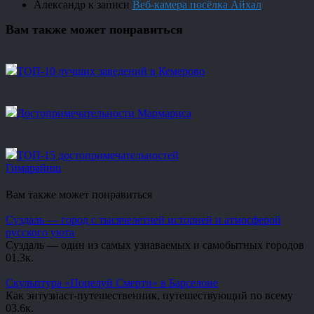
Александр
к записи
Веб-камера посёлка Айхал
Вам также может понравиться
ТОП-10 лучших заведений в Кемерово
Достопримечательности Мармариса
ТОП-15 достопримечательностей
Гимарайнш
Вам также может понравиться
Суздаль — город с тысячелетней историей и атмосферой
русского уюта
Суздаль — один из самых узнаваемых и самобытных городов
0
1.3к.
Скульптура «Поцелуй Смерти» в Барселоне
Как энтузиаст-путешественник, путешествующий по всему
0
3.6к.