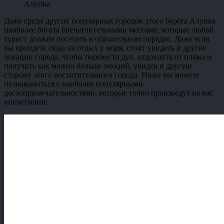
Алупка
Даже среди других популярных городов этого берега Алупка
наиболее богата впечатлительными местами, которые любой
турист должен посетить в обязательном порядке. Даже если
вы приедете сюда на отдых у моря, стоит увидеть и другие
локации города, чтобы перевести дух, отдохнуть от пляжа и
получить как можно больше эмоций, увидев и другую
сторону этого восхитительного города. Ниже вы можете
познакомиться с наиболее популярными
достопримечательностями, которые точно произведут на вас
впечатление.