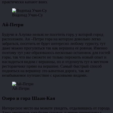
практически капают вниз.
Водопад Учан-Су
Ай-Петри
Будучи в Алупке нельзя не посетить гору, у которой город
расположен. Аи –Петри гора на которую довольно легко
забраться, посетить ее будет интересно любому туристу, тут
даже можно прогуляться так как вершина ее ровная. Именно
поэтому тут уже образовалось несколько остановок для гостей
горы, так что вы сможете не только пережить новый опыт и
насладиться видом с вершины, но и отдохнуть тут в местном
ресторанчике прямо на вершине. Самый быстрый способ
подняться на вершину это канатная дорога, так же
незабываемое путешествие с красивыми видами.
Ай-Петри
Озеро и гора Шаан-Кая
Интересное место вы можете увидеть, отдалившись от города.
Здесь местность уже более суровая, и менее приветлива к