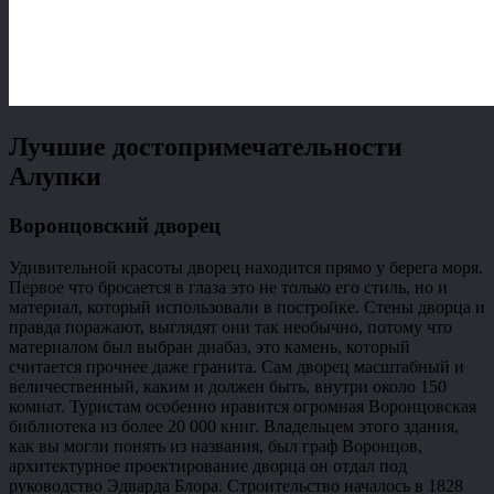
Лучшие достопримечательности
Алупки
Воронцовский дворец
Удивительной красоты дворец находится прямо у берега моря.
Первое что бросается в глаза это не только его стиль, но и
материал, который использовали в постройке. Стены дворца и
правда поражают, выглядят они так необычно, потому что
материалом был выбран диабаз, это камень, который
считается прочнее даже гранита. Сам дворец масштабный и
величественный, каким и должен быть, внутри около 150
комнат. Туристам особенно нравится огромная Воронцовская
библиотека из более 20 000 книг. Владельцем этого здания,
как вы могли понять из названия, был граф Воронцов,
архитектурное проектирование дворца он отдал под
руководство Эдварда Блора. Строительство началось в 1828