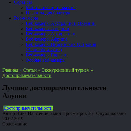
Сервисы
Мобильные приложения
Плагины для браузера
Веб-камеры
Веб-камеры Австралии и Океании
Веб-камеры Америки
Веб-камеры Антарктики
Веб-камеры Африки
Веб-камеры Виргинских Островов
(Великобритания)
Веб-камеры Евразии
Особые веб-камеры
Главная
»
Статьи
»
Экскурсионный туризм
»
Достопримечательности
Лучшие достопримечательности
Алупки
Достопримечательности
Автор
Ника
На чтение
5 мин
Просмотров
361
Опубликовано
20.02.2019
Содержание