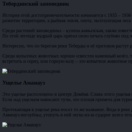
Тебердинский заповедник
История этой достопримечательности начинается с 1935 – 1936
развитие территории, а рыбная ловля, охота, эксплуатация леса
Среди растений заповедника – купена кавказская, также извест
По этой легенде мудрый царь прятал свою печать глубоко под 
Интересно, что по берегам реки Теберды и её притоков растут 
Среди копытных животных хорошо известен каменный козёл, так
встретить и серну, или горную козу – это копытное животное п
Ущелье Аманауз
Это ущелье расположено в центре Домбая. Слава этого ущелья н
Если над ущельем нависают тучи, это плохая примета для турис
Протекающая в ущелье река носит то же название. Вода в реке 
Аманауз неглубока, утонуть в ней легко из-за судорог всего тел