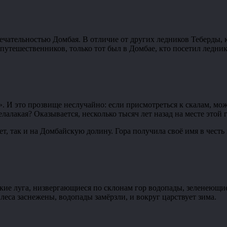
ечательностью Домбая. В отличие от других ледников Теберды, 
путешественников, только тот был в Домбае, кто посетил ледни
». И это прозвище неслучайно: если присмотреться к скалам, мо
елалакая? Оказывается, несколько тысяч лет назад на месте этой
т, так и на Домбайскую долину. Гора получила своё имя в честь
ие луга, низвергающиеся по склонам гор водопады, зеленеющие 
леса заснежены, водопады замёрзли, и вокруг царствует зима.