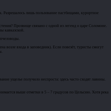
ик. Разрешалось лишь пользование пастбищами, курортное
стения? Прозвище связано с одной из легенд о царе Соломоне.
ны кавказской.
 пчеловоды.
а возле входа в заповедник). Если повезёт, туристы смогут
ы.
вание ущелье получило неспроста: здесь часто сходят лавины.
нимается выше отметки в 5 – 7 градусов по Цельсию. Хотя река