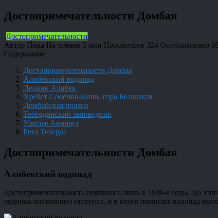
Достопримечательности Домбая
Достопримечательности
Автор
Ника
На чтение
3 мин
Просмотров
324
Опубликовано
0
Содержание
Достопримечательности Домбая
Алибекский водопад
Ледник Алибек
Хребет Семёнов-Баши, гора Белалакая
Домбайская поляна
Тебердинский заповедник
Ущелье Аманауз
Река Теберда
Достопримечательности Домбая
Алибекский водопад
Достопримечательность появилась лишь в 1940-е годы. До этог
ледника постепенно отступал, и в итоге появился водопад высо