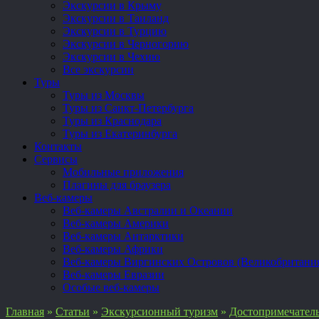
Экскурсии в Крыму
Экскурсии в Таиланд
Экскурсии в Турцию
Экскурсии в Черногорию
Экскурсии в Чехию
Все экскурсии
Туры
Туры из Москвы
Туры из Санкт-Петербурга
Туры из Краснодара
Туры из Екатеринбурга
Контакты
Сервисы
Мобильные приложения
Плагины для браузера
Веб-камеры
Веб-камеры Австралии и Океании
Веб-камеры Америки
Веб-камеры Антарктики
Веб-камеры Африки
Веб-камеры Виргинских Островов (Великобритани
Веб-камеры Евразии
Особые веб-камеры
Главная
»
Статьи
»
Экскурсионный туризм
»
Достопримечател