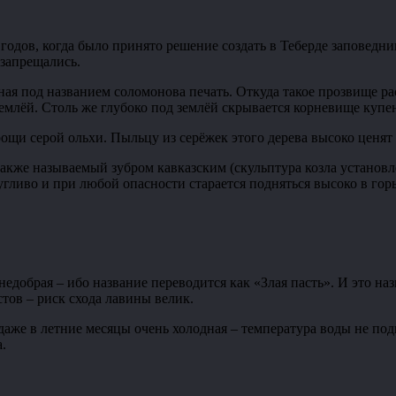
 годов, когда было принято решение создать в Теберде заповедн
 запрещались.
ная под названием соломонова печать. Откуда такое прозвище ра
землёй. Столь же глубоко под землёй скрывается корневище купе
рощи серой ольхи. Пыльцу из серёжек этого дерева высоко ценят
же называемый зубром кавказским (скульптура козла установлен
угливо и при любой опасности старается подняться высоко в гор
едобрая – ибо название переводится как «Злая пасть». И это наз
тов – риск схода лавины велик.
даже в летние месяцы очень холодная – температура воды не под
а.