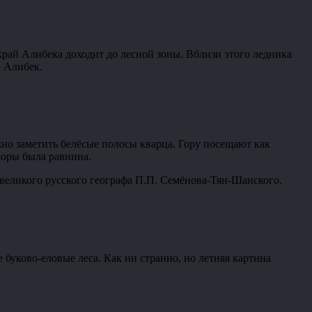
край Алибека доходит до лесной зоны. Вблизи этого ледника
к Алибек.
жно заметить белёсые полосы кварца. Гору посещают как
 горы была равнина.
 великого русского географа П.П. Семёнова-Тян-Шанского.
буково-еловые леса. Как ни странно, но летняя картина