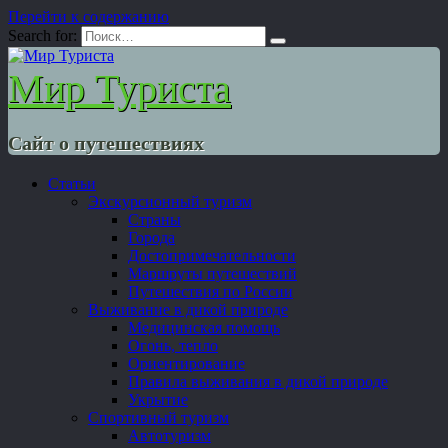
Перейти к содержанию
Search for:
Мир Туриста
Сайт о путешествиях
Статьи
Экскурсионный туризм
Страны
Города
Достопримечательности
Маршруты путешествий
Путешествия по России
Выживание в дикой природе
Медицинская помощь
Огонь, тепло
Ориентирование
Правила выживания в дикой природе
Укрытие
Спортивный туризм
Автотуризм