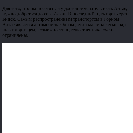
Для того, что бы посетить эту достопримечательность Алтая,
нужно добраться до села Аскат. В последний путь идет через
Бийск. Самым распространенным транспортом в Горном
Алтае является автомобиль. Однако, если машина легковая, с
низким днищем, возможности путешественника очень
ограничены.