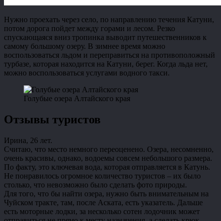
Нужно проехать через село, по направлению течения Катуни,
потом дорога пойдет между горами и лесом. Резко
спускающаяся вниз тропинка выводит путешественников к
самому большому озеру. В зимнее время можно
воспользоваться льдом и переправиться на противоположный
турбазе, которая находится на Катуни, берег. Когда льда нет,
можно воспользоваться услугами водного такси.
Голубые озера Алтайского края
Отзывы туристов
Ирина, 26 лет.
Считаю, что место немного переоценено. Озера, несомненно,
очень красивы, однако, водоемы совсем небольшого размера.
По факту, это ключевая вода, которая отправляется в Катунь.
Не понравилось огромное количество туристов – их было
столько, что невозможно было сделать фото природы.
Для того, что бы найти озера, нужно быть внимательным на
Чуйском тракте, там, после Аската, есть указатель. Дальше
есть моторные лодки, за несколько сотен лодочник может
отправиться не прямо к месту назначения, а сделать крюк.