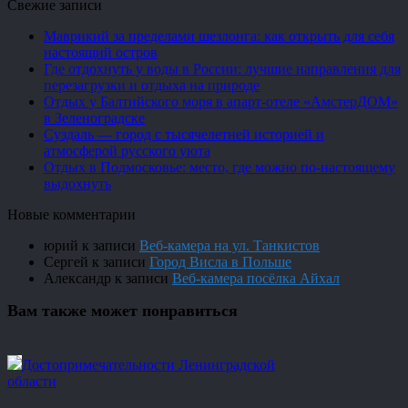
Свежие записи
Маврикий за пределами шезлонга: как открыть для себя
настоящий остров
Где отдохнуть у воды в России: лучшие направления для
перезагрузки и отдыха на природе
Отдых у Балтийского моря в апарт-отеле «АмстерДОМ»
в Зеленоградске
Суздаль — город с тысячелетней историей и
атмосферой русского уюта
Отдых в Подмосковье: место, где можно по-настоящему
выдохнуть
Новые комментарии
юрий
к записи
Веб-камера на ул. Танкистов
Сергей
к записи
Город Висла в Польше
Александр
к записи
Веб-камера посёлка Айхал
Вам также может понравиться
Достопримечательности Ленинградской
области