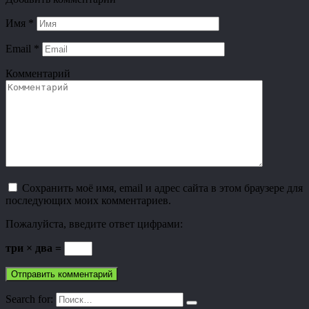
Имя
*
Email
*
Комментарий
Сохранить моё имя, email и адрес сайта в этом браузере для
последующих моих комментариев.
Пожалуйста, введите ответ цифрами:
три × два =
Search for: