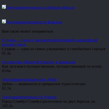
Достопримечательности Омской области
Достопримечательности Венгрии
Вам также может понравиться
Суздаль — город с тысячелетней историей и атмосферой
русского уюта
Суздаль — один из самых узнаваемых и самобытных городов
0
1.3к.
Скульптура «Поцелуй Смерти» в Барселоне
Как энтузиаст-путешественник, путешествующий по всему
0
3.6к.
Достопримечательности в Дубае
Дубаи — знаменитое и прекрасное туристическое
0
2.7к.
Достопримечательности Турции
Город Стамбул Стамбул расположен на двух берегах, на
10
2.2к.