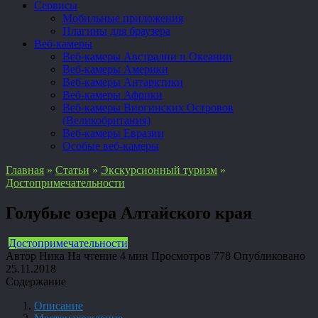
Сервисы
Мобильные приложения
Плагины для браузера
Веб-камеры
Веб-камеры Австралии и Океании
Веб-камеры Америки
Веб-камеры Антарктики
Веб-камеры Африки
Веб-камеры Виргинских Островов
(Великобритания)
Веб-камеры Евразии
Особые веб-камеры
Главная
»
Статьи
»
Экскурсионный туризм
»
Достопримечательности
Голубые озера Алтайского края
Достопримечательности
Автор
Ника
На чтение
4 мин
Просмотров
778
Опубликовано
25.11.2018
Содержание
Описание