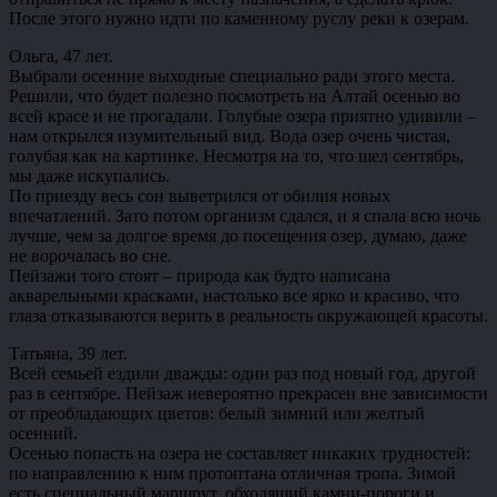
После этого нужно идти по каменному руслу реки к озерам.
Ольга, 47 лет.
Выбрали осенние выходные специально ради этого места.
Решили, что будет полезно посмотреть на Алтай осенью во
всей красе и не прогадали. Голубые озера приятно удивили –
нам открылся изумительный вид. Вода озер очень чистая,
голубая как на картинке. Несмотря на то, что шел сентябрь,
мы даже искупались.
По приезду весь сон выветрился от обилия новых
впечатлений. Зато потом организм сдался, и я спала всю ночь
лучше, чем за долгое время до посещения озер, думаю, даже
не ворочалась во сне.
Пейзажи того стоят – природа как будто написана
акварельными красками, настолько все ярко и красиво, что
глаза отказываются верить в реальность окружающей красоты.
Татьяна, 39 лет.
Всей семьей ездили дважды: один раз под новый год, другой
раз в сентябре. Пейзаж невероятно прекрасен вне зависимости
от преобладающих цветов: белый зимний или желтый
осенний.
Осенью попасть на озера не составляет никаких трудностей:
по направлению к ним протоптана отличная тропа. Зимой
есть специальный маршрут, обходящий камни-пороги и