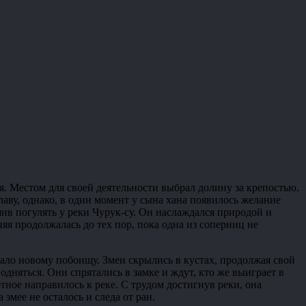
ся. Местом для своей деятельности выбрал долину за крепостью.
лаву, однако, в один момент у сына хана появилось желание
шив погулять у реки Чурук-су. Он наслаждался природой и
яя продолжалась до тех пор, пока одна из соперниц не
чало новому побоищу. Змеи скрылись в кустах, продолжая свой
одняться. Они спрятались в замке и ждут, кто же выиграет в
отное направилось к реке. С трудом достигнув реки, она
змее не осталось и следа от ран.