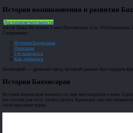
История возникновения и развития Ба
Достопримечательности
Автор
Ника
На чтение
5 мин
Просмотров
4.2к.
Опубликовано
Содержание
История Бахчисарая
Описание
Где находится
Как добраться
Бахчисарай — древний город, который раньше был сердцем Крым
История Бахчисарая
История Бахчисарая началась на заре шестнадцатого века. Гор
все усилия для того, чтобы сделать Крымское ханство независи
стало вассалом турок.