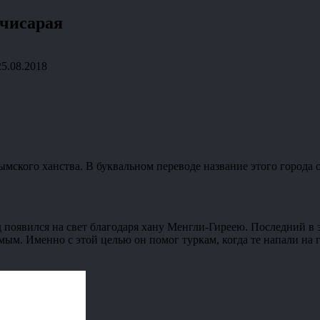
хчисарая
25.08.2018
ского ханства. В буквальном переводе название этого города оз
од появился на свет благодаря хану Менгли-Гиреею. Последний в
мым. Именно с этой целью он помог туркам, когда те напали на 