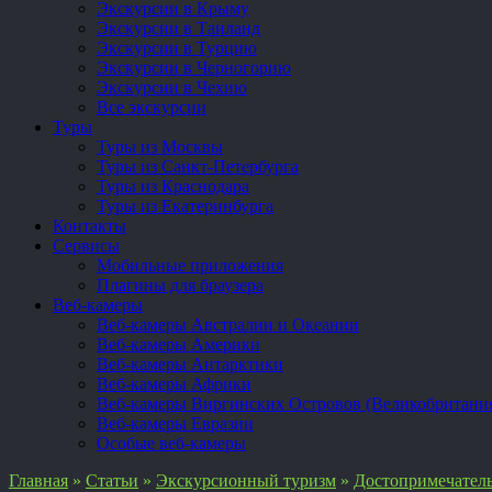
Экскурсии в Крыму
Экскурсии в Таиланд
Экскурсии в Турцию
Экскурсии в Черногорию
Экскурсии в Чехию
Все экскурсии
Туры
Туры из Москвы
Туры из Санкт-Петербурга
Туры из Краснодара
Туры из Екатеринбурга
Контакты
Сервисы
Мобильные приложения
Плагины для браузера
Веб-камеры
Веб-камеры Австралии и Океании
Веб-камеры Америки
Веб-камеры Антарктики
Веб-камеры Африки
Веб-камеры Виргинских Островов (Великобритани
Веб-камеры Евразии
Особые веб-камеры
Главная
»
Статьи
»
Экскурсионный туризм
»
Достопримечател