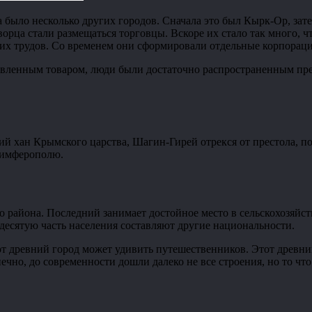
а было несколько других городов. Сначала это был Кырк-Ор, за
орца стали размещаться торговцы. Вскоре их стало так много, 
их трудов. Со временем они сформировали отдельные корпораци
ушевленным товаром, люди были достаточно распространенным п
ний хан Крымского царства, Шагин-Гирей отрекся от престола, п
Симферополю.
 района. Последний занимает достойное место в сельскохозяйст
 десятую часть населения составляют другие национальности.
тот древний город может удивить путешественников. Этот древ
нечно, до современности дошли далеко не все строения, но то что