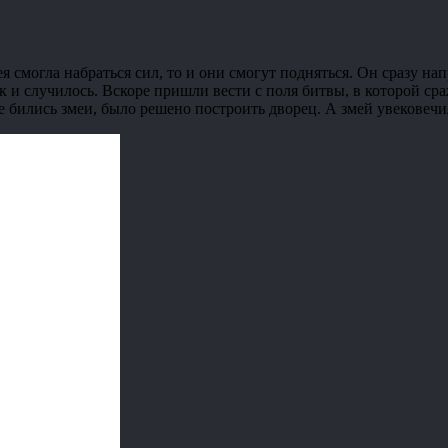
 смогла набраться сил, то и они смогут подняться. Он сразу напр
к и случилось. Вскоре пришли вести с поля битвы, в которой ср
е бились змеи, было решено построить дворец. А змей увековечи