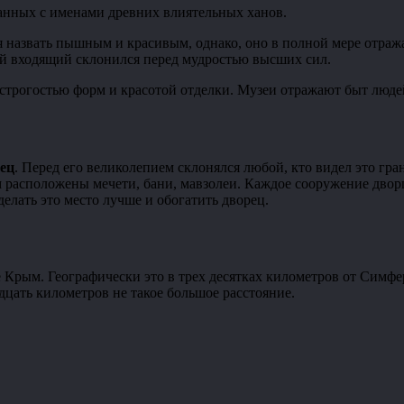
анных с именами древних влиятельных ханов.
 назвать пышным и красивым, однако, оно в полной мере отража
ый входящий склонился перед мудростью высших сил.
строгостью форм и красотой отделки. Музеи отражают быт люде
ец
. Перед его великолепием склонялся любой, кто видел это гр
ом расположены мечети, бани, мавзолеи. Каждое сооружение дво
лать это место лучше и обогатить дворец.
 Крым. Географически это в трех десятках километров от Симфе
дцать километров не такое большое расстояние.