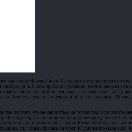
ся о сыне хана Менгли-Гирея. Как-то раз тот отправился охотить
и богатую дичь. Охота проходила успешно, гончии работали на с
правил своих слуг домой с уловом, а сам задержался в лесу, ре
угую. Змеи схлестнулись в невиданной для него схватке. Последн
 битвы для того, чтобы накинуться на победителя и положить на
. Он подумал, что она подобна их роду, которому тоже уже не п
 сил и стала пытаться поднять голову. Когда ей это удалось, жив
бравшись сил, она выбралась на берег. К удивлению сына хана, на 