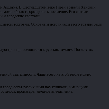
тем Ашлама. В шестнадцатом веке Гиреи возвели Ханский
что можно было сформировать поселение. Его жители
и и городские кварталы.
редметом торговли. Основным источником этого товары были
олуостров присоединился к русским землям. После этих
венной деятельности. Чаще всего на этой земле можно
ний город богат различными памятниками, имеющими
 осталось, произведет немалое впечатление.