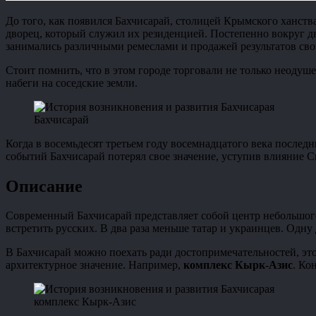
До того, как появился Бахчисарай, столицей Крымского ханств
дворец, который служил их резиденцией. Постепенно вокруг дв
занимались различными ремеслами и продажей результатов сво
Стоит помнить, что в этом городе торговали не только неод
набеги на соседские земли.
Бахчисарай
Когда в восемьдесят третьем году восемнадцатого века послед
событий Бахчисарай потерял свое значение, уступив влияние 
Описание
Современный Бахчисарай представляет собой центр небольшого
встретить русских. В два раза меньше татар и украинцев. Одну
В Бахчисарай можно поехать ради достопримечательностей, э
архитектурное значение. Например,
комплекс Кырк-Азис
. Ко
комплекс Кырк-Азис