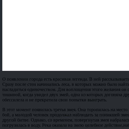
О появлении города есть красивая легенда. В ней рассказывает
Сразу после стен начинались леса, в которых можно было найт
насладиться одиночеством. Для воплощения этого желания он от
тишиной, когда увидел двух змей, одна из которых догоняла др
обессилела и не прекратила свои попытки выиграть.
В этот момент появилась третья змея. Она торопилась на место
бой, а молодой человек продолжал наблюдать за поникшей змеей
другой битве. Однако, со временем, повергнутая змея набралась
погрузилась в воду. Река оказала на змею целебное действие,на