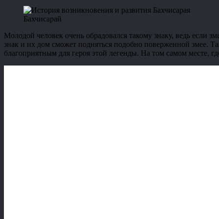
Бахчисарай
Молодой человек очень обрадовался такому знаку, ведь если змея
знак и их дом сможет подняться подобно поверженной змее. Та
благоприятным для героя этой легенды. На том самом месте, гд