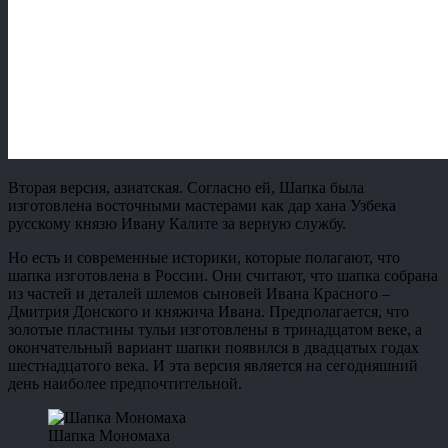
Вторая версия, азиатская. Согласно ей, Шапка была
изготовлена восточными мастерами как дар хана Узбека
русскому князю Ивану Калите за верную службу.
Но есть и современные историки, которые полагают, что
шапка изготовлена в России. Они считают, что шапка собрана
из частей и деталей шлемов сыновей Ивана Красного –
Дмитрия Донского и княжича Ивана. Предполагается, что
золотые пластины тульи изготовлены в тринадцатом веке, а
окончательный вариант шапки появился в двадцатых годах
шестнадцатого века. И эта версия является на сегодняшний
день наиболее предпочтительной.
Шапка Мономаха