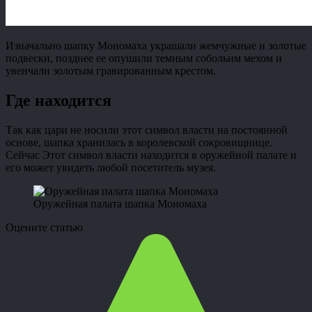
Изначально шапку Мономаха украшали жемчужные и золотые
подвески, позднее ее опушили темным собольим мехом и
увенчали золотым гравированным крестом.
Где находится
Так как цари не носили этот символ власти на постоянной
основе, шапка хранилась в королевской сокровищнице.
Сейчас Этот символ власти находится в оружейной палате и
его может увидеть любой посетитель музея.
Оружейная палата шапка Мономаха
Оцените статью