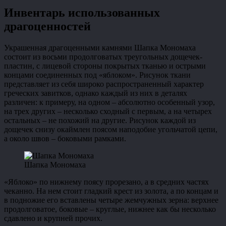
Инвентарь использованных
драгоценностей
Украшенная драгоценными камнями Шапка Мономаха
состоит из восьми продолговатых треугольных дощечек-
пластин, с лицевой стороны покрытых тканью и острыми
концами соединенных под «яблоком». Рисунок ткани
представляет из себя широко распространенный характер
греческих завитков, однако каждый из них в деталях
различен: к примеру, на одном – абсолютно особенный узор,
на трех других – несколько сходный с первым, а на четырех
остальных – не похожий на другие. Рисунок каждой из
дощечек снизу окаймлен поясом наподобие угольчатой цепи,
а около швов – боковыми рамками.
Шапка Мономаха
«Яблоко» по нижнему поясу прорезано, а в средних частях
чеканно. На нем стоит гладкий крест из золота, а по концам и
в подножие его вставлены четыре жемчужных зерна: верхнее
продолговатое, боковые – круглые, нижнее как бы несколько
сдавлено и крупней прочих.