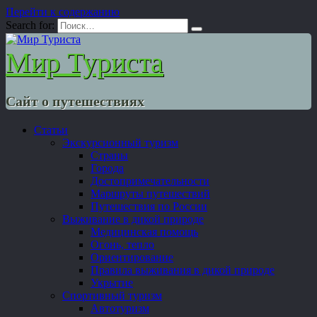
Перейти к содержанию
Search for:
Мир Туриста
Сайт о путешествиях
Статьи
Экскурсионный туризм
Страны
Города
Достопримечательности
Маршруты путешествий
Путешествия по России
Выживание в дикой природе
Медицинская помощь
Огонь, тепло
Ориентирование
Правила выживания в дикой природе
Укрытие
Спортивный туризм
Автотуризм