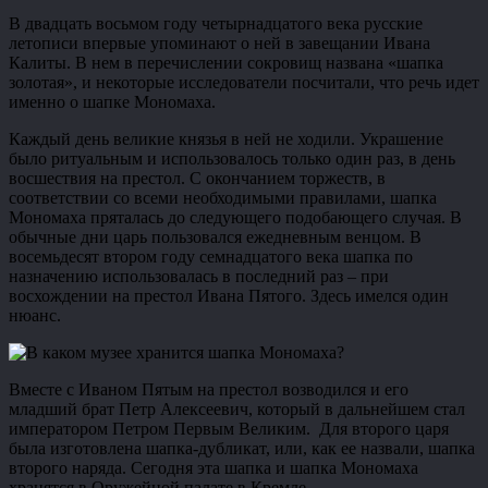
В двадцать восьмом году четырнадцатого века русские
летописи впервые упоминают о ней в завещании Ивана
Калиты. В нем в перечислении сокровищ названа «шапка
золотая», и некоторые исследователи посчитали, что речь идет
именно о шапке Мономаха.
Каждый день великие князья в ней не ходили. Украшение
было ритуальным и использовалось только один раз, в день
восшествия на престол. С окончанием торжеств, в
соответствии со всеми необходимыми правилами, шапка
Мономаха пряталась до следующего подобающего случая. В
обычные дни царь пользовался ежедневным венцом. В
восемьдесят втором году семнадцатого века шапка по
назначению использовалась в последний раз – при
восхождении на престол Ивана Пятого. Здесь имелся один
нюанс.
Вместе с Иваном Пятым на престол возводился и его
младший брат Петр Алексеевич, который в дальнейшем стал
императором Петром Первым Великим. Для второго царя
была изготовлена шапка-дубликат, или, как ее назвали, шапка
второго наряда. Сегодня эта шапка и шапка Мономаха
хранятся в Оружейной палате в Кремле.