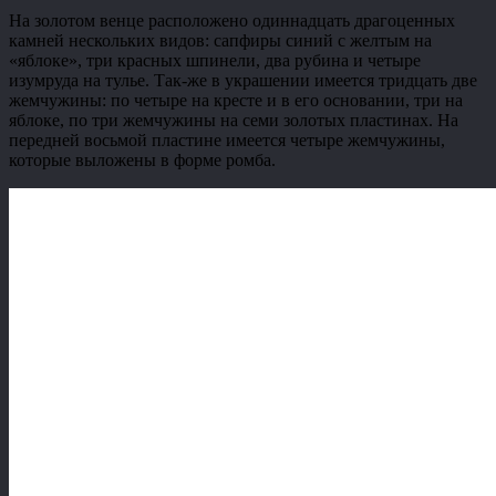
На золотом венце расположено одиннадцать драгоценных
камней нескольких видов: сапфиры синий с желтым на
«яблоке», три красных шпинели, два рубина и четыре
изумруда на тулье. Так-же в украшении имеется тридцать две
жемчужины: по четыре на кресте и в его основании, три на
яблоке, по три жемчужины на семи золотых пластинах. На
передней восьмой пластине имеется четыре жемчужины,
которые выложены в форме ромба.