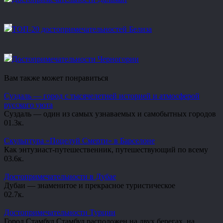
ТОП-20 достопримечательностей Белиза
Достопримечательности Черногории
Вам также может понравиться
Суздаль — город с тысячелетней историей и атмосферой
русского уюта
Суздаль — один из самых узнаваемых и самобытных городов
0
1.3к.
Скульптура «Поцелуй Смерти» в Барселоне
Как энтузиаст-путешественник, путешествующий по всему
0
3.6к.
Достопримечательности в Дубае
Дубаи — знаменитое и прекрасное туристическое
0
2.7к.
Достопримечательности Турции
Город Стамбул Стамбул расположен на двух берегах, на