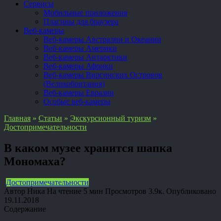
Сервисы
Мобильные приложения
Плагины для браузера
Веб-камеры
Веб-камеры Австралии и Океании
Веб-камеры Америки
Веб-камеры Антарктики
Веб-камеры Африки
Веб-камеры Виргинских Островов
(Великобритания)
Веб-камеры Евразии
Особые веб-камеры
Главная
»
Статьи
»
Экскурсионный туризм
»
Достопримечательности
В каком музее хранится шапка
Мономаха?
Достопримечательности
Автор
Ника
На чтение
5 мин
Просмотров
3.9к.
Опубликовано
19.11.2018
Содержание