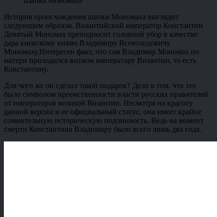
Шапка Мономаха
История происхождения шапки Мономаха выглядит
следующим образом. Византийский император Константин
Девятый Мономах преподносит головной убор в качестве
дара киевскому князю Владимиру Всеволодовичу
Мономаху.Интересен факт, что сам Владимир Мономах по
матери приходился внуком императору Византии, то есть
Константину.
Для чего же он сделал такой подарок? Дело в том, что это
было символом преемственности власти русских правителей
от императоров великой Византии. Несмотря на красоту
данной версии и ее официальный статус, она имеет крайне
сомнительную историческую подлинность. Ведь на момент
смерти Константина Владимиру было всего лишь два года.