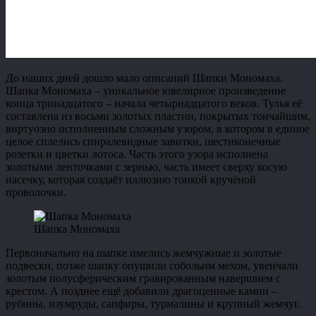
До наших дней дошло мало описаний Шапки Мономаха.
Шапка Мономаха – уникальное ювелирное произведение
конца тринадцатого – начала четырнадцатого веков. Тулья её
составлена из восьми золотых пластин, покрытых тончайшим,
виртуозно исполненным сложным узором, в котором в единое
целое сплелись спиралевидные завитки, шестиконечные
розетки и цветки лотоса. Часть этого узора исполнена
золотыми ленточками с зернью, часть имеет сверху косую
насечку, которая создаёт иллюзию тонкой кручёной
проволочки.
Шапка Мономаха
Первоначально на шапке имелись жемчужные и золотые
подвески, позже шапку опушили собольим мехом, увенчали
золотым полусферическим гравированным навершием с
крестом. А позднее ещё добавили драгоценные камни –
рубины, изумруды, сапфиры, турмалины и крупный жемчуг.