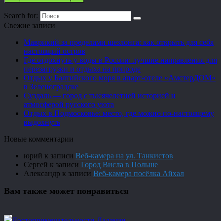
Search for:
Свежие записи
Маврикий за пределами шезлонга: как открыть для себя
настоящий остров
Где отдохнуть у воды в России: лучшие направления для
перезагрузки и отдыха на природе
Отдых у Балтийского моря в апарт-отеле «АмстерДОМ»
в Зеленоградске
Суздаль — город с тысячелетней историей и
атмосферой русского уюта
Отдых в Подмосковье: место, где можно по-настоящему
выдохнуть
Новые комментарии
юрий
к записи
Веб-камера на ул. Танкистов
Сергей
к записи
Город Висла в Польше
Александр
к записи
Веб-камера посёлка Айхал
Вам также может понравиться
Достопримечательности Даламан