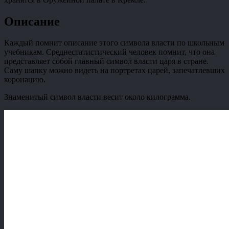
Описание
Каждый помнит описание этого символа власти по школьным
учебникам. Среднестатистический человек помнит, что она
представляет собой главный символ власти царя в стране.
Саму шапку можно видеть на портретах царей, запечатлевших
коронацию.
Знаменитый символ власти весит около килограмма.