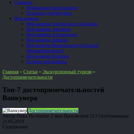
Сервисы
Мобильные приложения
Плагины для браузера
Веб-камеры
Веб-камеры Австралии и Океании
Веб-камеры Америки
Веб-камеры Антарктики
Веб-камеры Африки
Веб-камеры Виргинских Островов
(Великобритания)
Веб-камеры Евразии
Особые веб-камеры
Главная
»
Статьи
»
Экскурсионный туризм
»
Достопримечательности
Топ-7 достопримечательностей
Ванкувера
Достопримечательности
Автор
Ника
На чтение
2 мин
Просмотров
513
Опубликовано
21.05.2019
Содержание