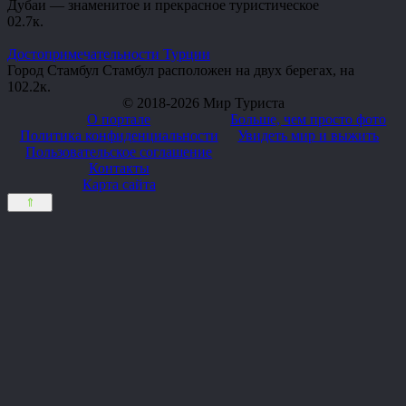
Дубаи — знаменитое и прекрасное туристическое
0
2.7к.
Достопримечательности Турции
Город Стамбул Стамбул расположен на двух берегах, на
10
2.2к.
© 2018-2026 Мир Туриста
О портале
Больше, чем просто фото
Политика конфиденциальности
Увидеть мир и выжить
Пользовательское соглашение
Контакты
Карта сайта