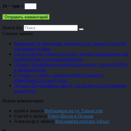
14 − три =
Search for:
Свежие записи
Маврикий за пределами шезлонга: как открыть для себя
настоящий остров
Где отдохнуть у воды в России: лучшие направления для
перезагрузки и отдыха на природе
Отдых у Балтийского моря в апарт-отеле «АмстерДОМ»
в Зеленоградске
Суздаль — город с тысячелетней историей и
атмосферой русского уюта
Отдых в Подмосковье: место, где можно по-настоящему
выдохнуть
Новые комментарии
юрий
к записи
Веб-камера на ул. Танкистов
Сергей
к записи
Город Висла в Польше
Александр
к записи
Веб-камера посёлка Айхал