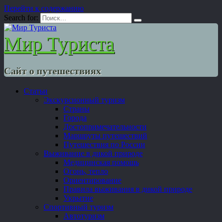
Перейти к содержанию
Search for:
Мир Туриста
Сайт о путешествиях
Статьи
Экскурсионный туризм
Страны
Города
Достопримечательности
Маршруты путешествий
Путешествия по России
Выживание в дикой природе
Медицинская помощь
Огонь, тепло
Ориентирование
Правила выживания в дикой природе
Укрытие
Спортивный туризм
Автотуризм