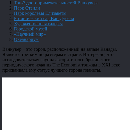
Топ-7 достопримечательностей Ванкувера
Парк Стэнли
Парк королевы Елизаветы
Ботанический сад Ван Дусена
Художественная галерея
Городской музей
«Научный мир»
Океанариум
Ванкувер – это город, расположенный на западе Канады.
Является третьим по размерам в стране. Интересно, что
исследовательская группа авторитетного британского
периодического издания The Economist трижды в ХХІ веке
присваивала ему статус лучшего города планеты.