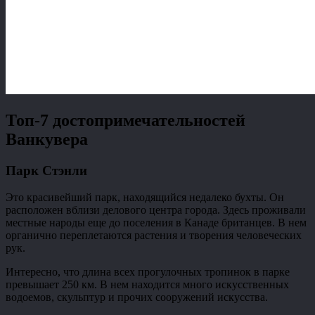
Топ-7 достопримечательностей
Ванкувера
Парк Стэнли
Это красивейший парк, находящийся недалеко бухты. Он
расположен вблизи делового центра города. Здесь проживали
местные народы еще до поселения в Канаде британцев. В нем
органично переплетаются растения и творения человеческих
рук.
Интересно, что длина всех прогулочных тропинок в парке
превышает 250 км. В нем находится много искусственных
водоемов, скульптур и прочих сооружений искусства.