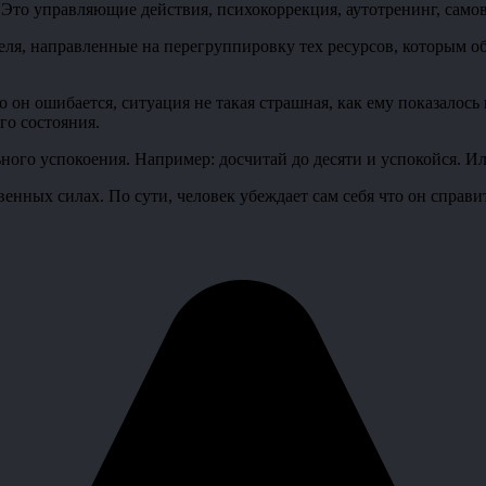
. Это управляющие действия, психокоррекция, аутотренинг, само
я, направленные на перегруппировку тех ресурсов, которым об
он ошибается, ситуация не такая страшная, как ему показалось 
го состояния.
ого успокоения. Например: досчитай до десяти и успокойся. Ил
ных силах. По сути, человек убеждает сам себя что он справитс