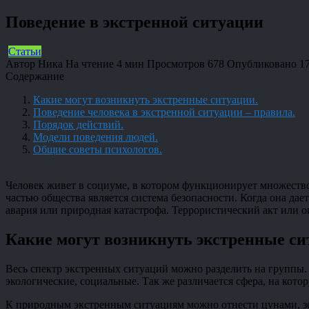
Поведение в экстренной ситуации
Статьи
Автор
Ника
На чтение
4 мин
Просмотров
678
Опубликовано
1
Содержание
Какие могут возникнуть экстренные ситуации.
Поведение человека в экстренной ситуации – правила.
Порядок действий.
Модели поведения людей.
Общие советы психологов.
Человек живет в социуме, в котором функционирует множество
частью общества является система безопасности. Когда она да
авария или природная катастрофа. Террористический акт или о
Какие могут возникнуть экстренные с
Весь спектр экстренных ситуаций можно разделить на группы
экологические, социальные. Так же различается сфера, на кот
К природным экстренным ситуациям можно отнести цунами, зе