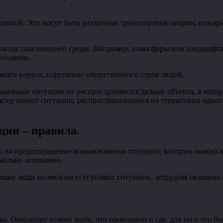
никой. Это могут быть различные транспортные аварии, пожары 
ия состава внешней среды. Например, атмосферы или ландшафта
олодание.
вого вируса, нарушение общественного строя людей.
Локальные ситуации не распространяются дальше объекта, в кот
ктер имеют ситуации, распространившиеся на территории одного
ции – правила
.
но на предотвращение возникновения ситуации, которую можно 
мально осознанно.
ующие люди во многом усугубляют ситуацию, затрудняя оказани
. Оператору нужно знать, что произошло и где, для того что бы