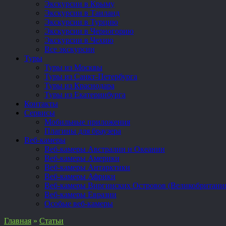
Экскурсии в Крыму
Экскурсии в Таиланд
Экскурсии в Турцию
Экскурсии в Черногорию
Экскурсии в Чехию
Все экскурсии
Туры
Туры из Москвы
Туры из Санкт-Петербурга
Туры из Краснодара
Туры из Екатеринбурга
Контакты
Сервисы
Мобильные приложения
Плагины для браузера
Веб-камеры
Веб-камеры Австралии и Океании
Веб-камеры Америки
Веб-камеры Антарктики
Веб-камеры Африки
Веб-камеры Виргинских Островов (Великобритани
Веб-камеры Евразии
Особые веб-камеры
Главная
»
Статьи