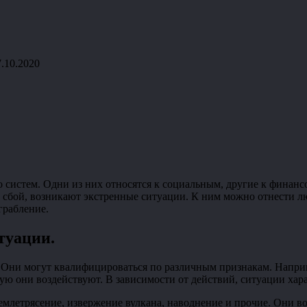
7.10.2020
 систем. Одни из них относятся к социальным, другие к финанс
ет сбой, возникают экстренные ситуации. К ним можно отнести 
грабление.
итуации
.
. Они могут квалифицироваться по различным признакам. Напри
орую они воздействуют. В зависимости от действий, ситуации ха
млетрясение, извержение вулкана, наводнение и прочие. Они в