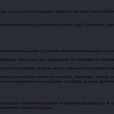
 При ситуации муниципального характера местные власти обязат
выполнять рекомендации компетентных людей: спасателей, врач
знательное владение ситуацией, импульсивная реакция, уход о
, объясняет ситуацию и дает координаты. По возможности помог
йствует неосознанно, ничем не может помочь и не принимает пом
лжает делать вид что ничего не случилось. Например, человек, 
 своим поведением только ухудшает ситуацию, не давая другим 
редугадать собственную реакцию на внешний раздражитель. В си
мышления и здравого рассудка.