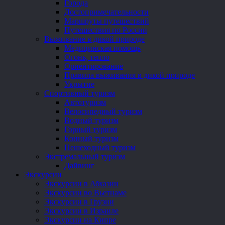
Города
Достопримечательности
Маршруты путешествий
Путешествия по России
Выживание в дикой природе
Медицинская помощь
Огонь, тепло
Ориентирование
Правила выживания в дикой природе
Укрытие
Спортивный туризм
Автотуризм
Велосипедный туризм
Водный туризм
Горный туризм
Конный туризм
Пешеходный туризм
Экстремальный туризм
Дайвинг
Экскурсии
Экскурсии в Абхазии
Экскурсии во Вьетнаме
Экскурсии в Грузии
Экскурсии в Израиле
Экскурсии на Кипре