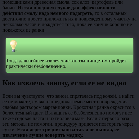
помощниками древесная смола, сок алоэ, картофель или
банан.
И если в первом случае для эффективности
действия смолу надо немного подогреть,
то в остальных
достаточно просто приложить их к поврежденному участку на
несколько часов и дождаться того, пока ее кончик хорошо не
покажется из ранки.
Тогда дальнейшее извлечение занозы пинцетом пройдет
практически безболезненно.
Как извлечь занозу, если ее не видно
Если вы чувствуете, что заноза спряталась под кожей, а найти
ее не можете, смажьте предполагаемое место повреждения
слабым раствором марганцовки. Крохотная ранка окрасится в
более темный цвет. Вытащить ее безболезненно помогут все
те же содовая паста и ихтиоловая мазь. Если с первого раза
эти методы не помогли, процедуру придется повторить через
сутки.
Если через три дня заноза так и не вышла, ее
извлечение лучше доверить медику.