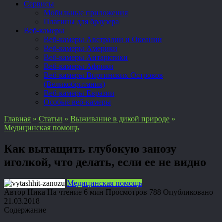
Сервисы
Мобильные приложения
Плагины для браузера
Веб-камеры
Веб-камеры Австралии и Океании
Веб-камеры Америки
Веб-камеры Антарктики
Веб-камеры Африки
Веб-камеры Виргинских Островов
(Великобритания)
Веб-камеры Евразии
Особые веб-камеры
Главная
»
Статьи
»
Выживание в дикой природе
»
Медицинская помощь
Как вытащить глубокую занозу
иголкой, что делать, если ее не видно
Медицинская помощь
Автор
Ника
На чтение
6 мин
Просмотров
788
Опубликовано
21.03.2018
Содержание