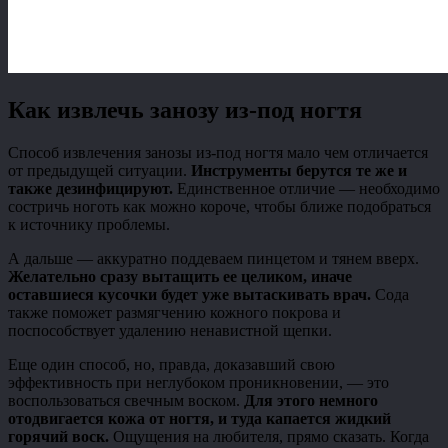
Как извлечь занозу из-под ногтя
Способ извлечения занозы из-под ногтя мало чем отличается
от предыдущей ситуации.
Инструменты берутся те же и
также дезинфицируют.
Единственное отличие — необходимо
состричь ноготь как можно короче, чтобы ближе подобраться
к источнику проблемы.
А дальше — аккуратно поддеваем пинцетом и тянем вверх.
Желательно сразу вытащить ее целиком, иначе
оставшиеся кусочки будет уже вытаскивать врач.
Сода
также поможет размягчению кожного покрова и
поспособствует удалению ненавистной щепки.
Еще один способ, но, правда, доказавший свою
эффективность при неглубоком проникновении, — это
воспользоваться свечным воском.
Для этого немного
отодвигается кожа от ногтя, и туда капается жидкий
горячий воск.
Ощущения на любителя, прямо сказать. Когда