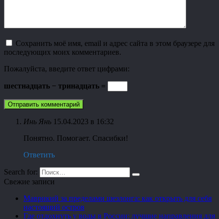
Сохранить моё имя, email и адрес сайта в этом браузере для
последующих моих комментариев.
Пожалуйста, введите ответ цифрами:
шестнадцать − тринадцать =
Инь Янь
15.04.2023 в 16:32
Понятно. Помогает. Спасибки!
Ответить
Search for:
Свежие записи
Маврикий за пределами шезлонга: как открыть для себя
настоящий остров
Где отдохнуть у воды в России: лучшие направления для