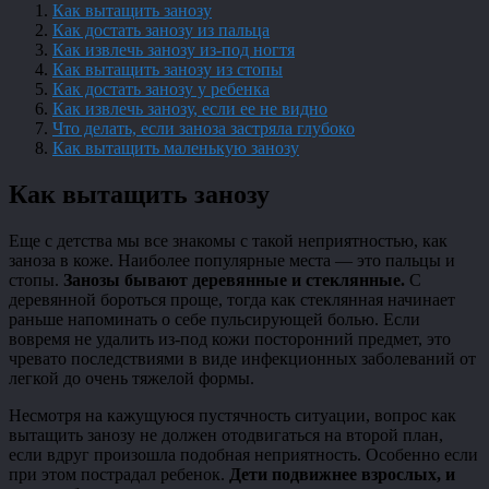
Как вытащить занозу
Как достать занозу из пальца
Как извлечь занозу из-под ногтя
Как вытащить занозу из стопы
Как достать занозу у ребенка
Как извлечь занозу, если ее не видно
Что делать, если заноза застряла глубоко
Как вытащить маленькую занозу
Как вытащить занозу
Еще с детства мы все знакомы с такой неприятностью, как
заноза в коже. Наиболее популярные места — это пальцы и
стопы.
Занозы бывают деревянные и стеклянные.
С
деревянной бороться проще, тогда как стеклянная начинает
раньше напоминать о себе пульсирующей болью. Если
вовремя не удалить из-под кожи посторонний предмет, это
чревато последствиями в виде инфекционных заболеваний от
легкой до очень тяжелой формы.
Несмотря на кажущуюся пустячность ситуации, вопрос как
вытащить занозу не должен отодвигаться на второй план,
если вдруг произошла подобная неприятность. Особенно если
при этом пострадал ребенок.
Дети подвижнее взрослых, и