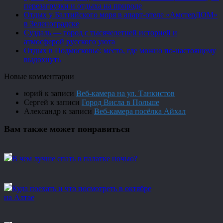
перезагрузки и отдыха на природе
Отдых у Балтийского моря в апарт-отеле «АмстерДОМ»
в Зеленоградске
Суздаль — город с тысячелетней историей и
атмосферой русского уюта
Отдых в Подмосковье: место, где можно по-настоящему
выдохнуть
Новые комментарии
юрий
к записи
Веб-камера на ул. Танкистов
Сергей
к записи
Город Висла в Польше
Александр
к записи
Веб-камера посёлка Айхал
Вам также может понравиться
В чем лучше спать в палатке ночью?
Куда поехать и что посмотреть в октябре
на Алтае