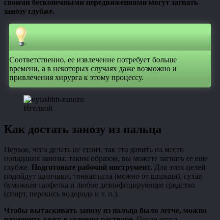
своими бесконечными передвижениями могут загнать
занозу глубже.
Соответственно, ее извлечение потребует больше
времени, а в некоторых случаях даже возможно и
привлечения хирурга к этому процессу.
Иголкой
Как достать занозу из пальца
Первое, чего делать не стоит, так это давить на место
попадания занозы: таким образом, вы можете загнать ее еще
глубже.
Подготовьте рабочий инструмент.
Для этих целей
подойдут щипчики, тонкая игла (можно от шприца), сухая
бумажная салфетка и любое дезинфицирующее средство
(спирт, перекись водорода и т. п.).
Чтобы вытаскивать занозу из пальца было легче, можно
размочить кожу в содовом растворе.
После этого