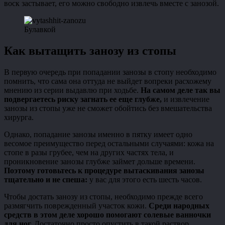
воск застывает, его можно свободно извлечь вместе с занозой.
Булавкой
Как вытащить занозу из стопы
В первую очередь при попадании занозы в стопу необходимо
помнить, что сама она оттуда не выйдет вопреки расхожему
мнению из серии выдавлю при ходьбе.
На самом деле так вы
подвергаетесь риску загнать ее еще глубже,
и извлечение
занозы из стопы уже не сможет обойтись без вмешательства
хирурга.
Однако, попадание занозы именно в пятку имеет одно
весомое преимущество перед остальными случаями: кожа на
стопе в разы грубее, чем на других частях тела, и
проникновение занозы глубже займет дольше времени.
Поэтому готовьтесь к процедуре вытаскивания занозы
тщательно и не спеша:
у вас для этого есть шесть часов.
Чтобы достать занозу из стопы, необходимо прежде всего
размягчить поврежденный участок кожи.
Среди народных
средств в этом деле хорошо помогают солевые ванночки
для ног.
Достаточно просто опустить в такой раствор