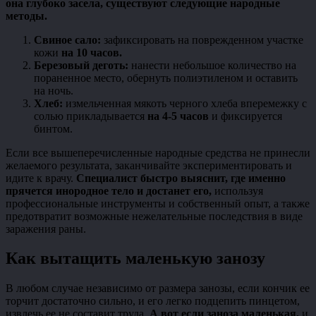
она глубоко засела, существуют следующие народные
методы.
Свиное сало:
зафиксировать на поврежденном участке
кожи
на 10 часов.
Березовый деготь:
нанести небольшое количество на
пораненное место, обернуть полиэтиленом и оставить
на ночь.
Хлеб:
измельченная мякоть черного хлеба вперемежку с
солью прикладывается
на 4-5 часов
и фиксируется
бинтом.
Если все вышеперечисленные народные средства не принесли
желаемого результата, заканчивайте экспериментировать и
идите к врачу.
Специалист быстро выяснит, где именно
прячется инородное тело и достанет его,
используя
профессиональные инструменты и собственный опыт, а также
предотвратит возможные нежелательные последствия в виде
заражения раны.
Как вытащить маленькую занозу
В любом случае независимо от размера занозы, если кончик ее
торчит достаточно сильно, и его легко подцепить пинцетом,
извлечь ее не составит труда.
А вот если заноза маленькая,
и