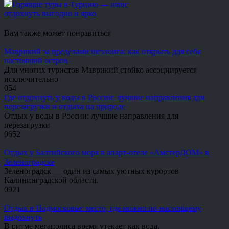
Горящие туры в Турцию — шанс
отдохнуть выгодно и ярко
Вам также может понравиться
Маврикий за пределами шезлонга: как открыть для себя
настоящий остров
Для многих туристов Маврикий стойко ассоциируется
исключительно
0
54
Где отдохнуть у воды в России: лучшие направления для
перезагрузки и отдыха на природе
Отдых у воды в России: лучшие направления для
перезагрузки
0
652
Отдых у Балтийского моря в апарт-отеле «АмстерДОМ» в
Зеленоградске
Зеленоградск — один из самых уютных курортов
Калининградской области.
0
921
Отдых в Подмосковье: место, где можно по-настоящему
выдохнуть
В ритме мегаполиса время утекает как вода.