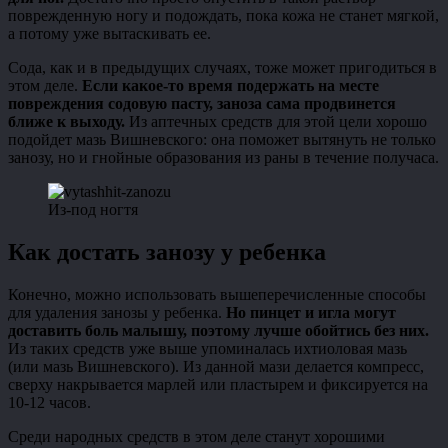
поврежденную ногу и подождать, пока кожа не станет мягкой,
а потому уже вытаскивать ее.
Сода, как и в предыдущих случаях, тоже может пригодиться в
этом деле.
Если какое-то время подержать на месте
повреждения содовую пасту, заноза сама продвинется
ближе к выходу.
Из аптечных средств для этой цели хорошо
подойдет мазь Вишневского: она поможет вытянуть не только
занозу, но и гнойные образования из раны в течение получаса.
Из-под ногтя
Как достать занозу у ребенка
Конечно, можно использовать вышеперечисленные способы
для удаления занозы у ребенка.
Но пинцет и игла могут
доставить боль малышу, поэтому лучше обойтись без них.
Из таких средств уже выше упоминалась ихтиоловая мазь
(или мазь Вишневского). Из данной мази делается компресс,
сверху накрывается марлей или пластырем и фиксируется на
10-12 часов.
Среди народных средств в этом деле станут хорошими