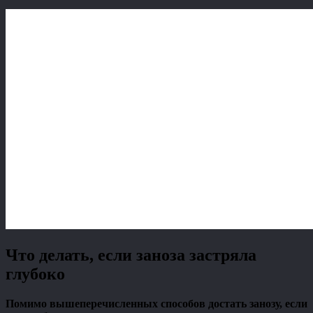
Что делать, если заноза застряла
глубоко
Помимо вышеперечисленных способов достать занозу, если