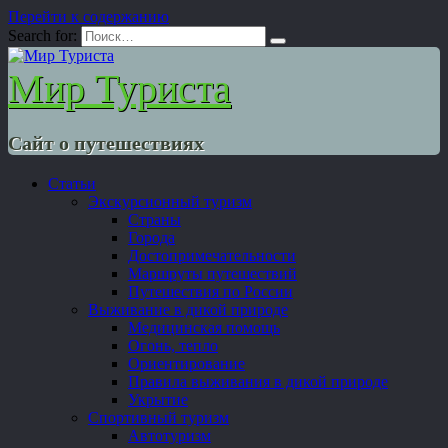
Перейти к содержанию
Search for:
Мир Туриста
Сайт о путешествиях
Статьи
Экскурсионный туризм
Страны
Города
Достопримечательности
Маршруты путешествий
Путешествия по России
Выживание в дикой природе
Медицинская помощь
Огонь, тепло
Ориентирование
Правила выживания в дикой природе
Укрытие
Спортивный туризм
Автотуризм