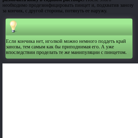
необходимо продезинфицировать пинцет и, подхватив занозу
за кончик, с другой стороны, потянуть ее наружу.
Если кончика нет, иголкой можно немного поддеть край
занозы, тем самым как бы приподнимая его. А уже
впоследствии проделать те же манипуляции с пинцетом.