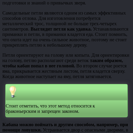
подготовки и знаний о привычках зверя.
Самодельные петли являются одним из самых эффективных
способов отлова. Для изготовления потребуется
металлический трос, толщиной не больше трех-четырех
сантиметров.
Выглядит петля как удавка.
Устанавливаются
приманки и петли, в приманки кладется еда. Стоит помнить,
что охота идет на очень сильное животное, поэтому не стоит
прикреплять петлю к небольшому дереву.
Петли ориентируют на голову или копыта. Для ориентировки
на голову, петлю располагают среди веток
таким образом,
чтобы кабан попал в нее головой.
Во втором случае роется
яма, прикрывается жестяным листом, петля кладется сверху.
Когда животное наступает на яму, петля затягивается.
Стоит отметить, что этот метод относится к
браконьерским и запрещен законом.
Кабана можно поймать и другим способом, например, при
помощи ловушки.
Устраивается двор с опасными дверями, в