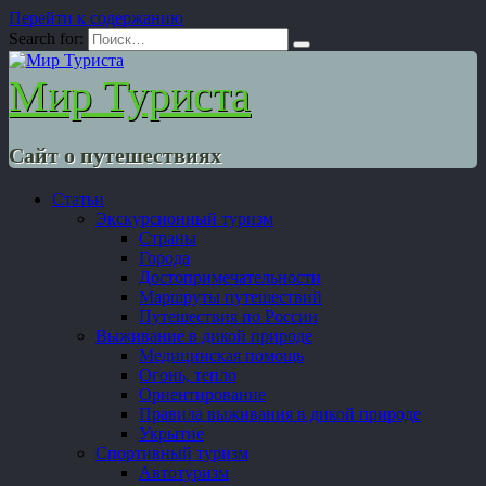
Перейти к содержанию
Search for:
Мир Туриста
Сайт о путешествиях
Статьи
Экскурсионный туризм
Страны
Города
Достопримечательности
Маршруты путешествий
Путешествия по России
Выживание в дикой природе
Медицинская помощь
Огонь, тепло
Ориентирование
Правила выживания в дикой природе
Укрытие
Спортивный туризм
Автотуризм