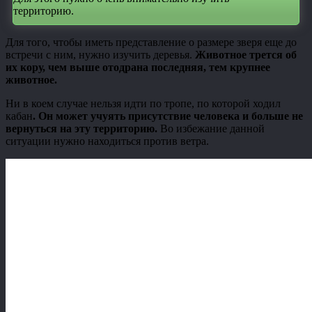
территорию.
Для того, чтобы иметь представление о размере зверя еще до
встречи с ним, нужно изучить деревья.
Животное трется об
их кору, чем выше отодрана последняя, тем крупнее
животное.
Ни в коем случае нельзя идти по тропе, по которой ходил
кабан
. Он может учуять присутствие человека и больше не
вернуться на эту территорию.
Во избежание данной
ситуации нужно находиться против ветра.