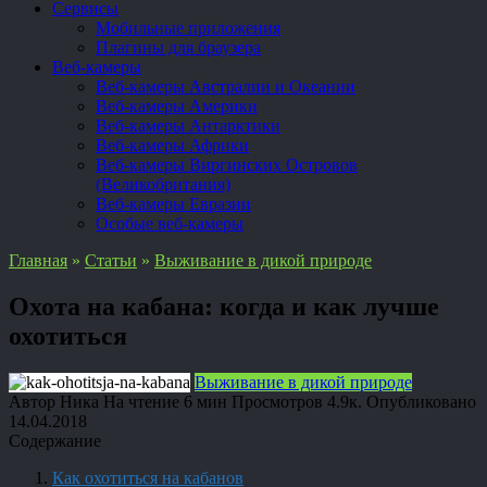
Сервисы
Мобильные приложения
Плагины для браузера
Веб-камеры
Веб-камеры Австралии и Океании
Веб-камеры Америки
Веб-камеры Антарктики
Веб-камеры Африки
Веб-камеры Виргинских Островов
(Великобритания)
Веб-камеры Евразии
Особые веб-камеры
Главная
»
Статьи
»
Выживание в дикой природе
Охота на кабана: когда и как лучше
охотиться
Выживание в дикой природе
Автор
Ника
На чтение
6 мин
Просмотров
4.9к.
Опубликовано
14.04.2018
Содержание
Как охотиться на кабанов