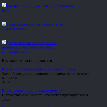
Как правильно подать сигнал бедствия в
лесу
Правила ночевки без палатки в лесу
зимой и летом
Дезориентация в пространстве:
причины, симптомы и лечение,
головокружения
Вам также может понравиться
Как выбрать снаряжение для зимнего похода
Зимний поход принципиально отличается от летнего
варианта
3
1.3к.
В чем лучше спать в палатке ночью?
В этой статье вы узнаете, что может пригодится вам
1
3.2к.