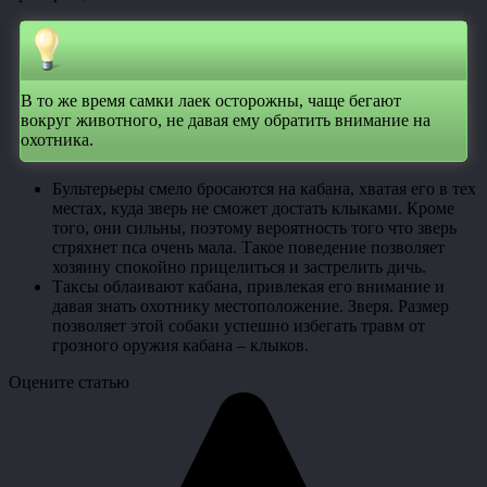
В то же время самки лаек осторожны, чаще бегают
вокруг животного, не давая ему обратить внимание на
охотника.
Бультерьеры смело бросаются на кабана, хватая его в тех
местах, куда зверь не сможет достать клыками. Кроме
того, они сильны, поэтому вероятность того что зверь
стряхнет пса очень мала. Такое поведение позволяет
хозяину спокойно прицелиться и застрелить дичь.
Таксы облаивают кабана, привлекая его внимание и
давая знать охотнику местоположение. Зверя. Размер
позволяет этой собаки успешно избегать травм от
грозного оружия кабана – клыков.
Оцените статью