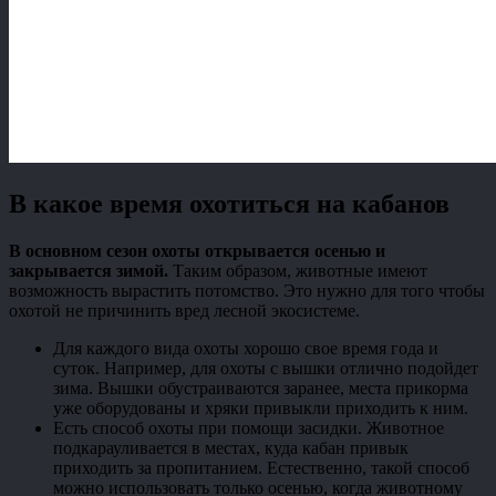
В какое время охотиться на кабанов
В основном сезон охоты открывается осенью и
закрывается зимой.
Таким образом, животные имеют
возможность вырастить потомство. Это нужно для того чтобы
охотой не причинить вред лесной экосистеме.
Для каждого вида охоты хорошо свое время года и
суток. Например, для охоты с вышки отлично подойдет
зима. Вышки обустраиваются заранее, места прикорма
уже оборудованы и хряки привыкли приходить к ним.
Есть способ охоты при помощи засидки. Животное
подкарауливается в местах, куда кабан привык
приходить за пропитанием. Естественно, такой способ
можно использовать только осенью, когда животному