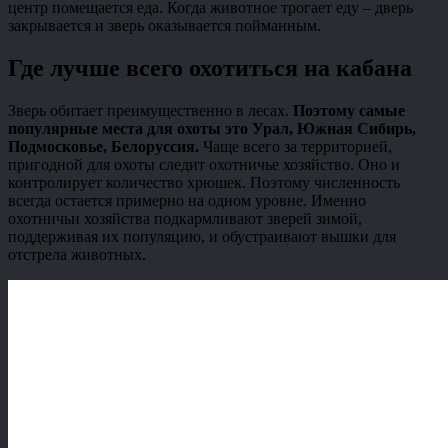
центр помещается еда. Когда животное трогает еду – дверь
закрывается и зверь оказывается пойманным.
Где лучше всего охотиться на кабана
Зверь обитает преимущественно в лесах.
Поэтому самые
популярные места для охоты это Урал, Южная Сибирь,
Подмосковье, Белоруссия.
Чаще всего за территорией,
пригодной для охоты следит охотничье хозяйство. Оно и
контролирует количество хрюшек. Поэтому численность
всегда остается примерно на одном уровне. Именно
охотничьи хозяйства подкармливают зверей зимой,
поддерживая их популяцию, и обустраивают вышки для
отстрела животных.