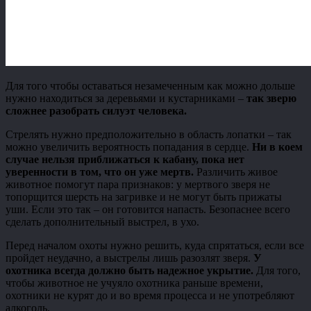
Для того чтобы оставаться незамеченным как можно дольше
нужно находиться за деревьями и кустарниками –
так зверю
сложнее разобрать силуэт человека.
Стрелять нужно предположительно в область лопатки – так
можно увеличить вероятность попадания в сердце.
Ни в коем
случае нельзя приближаться к кабану, пока нет
уверенности в том, что он уже мертв.
Различить живое
животное помогут пара признаков: у мертвого зверя не
топорщится шерсть на загривке и не могут быть прижаты
уши. Если это так – он готовится напасть. Безопаснее всего
сделать дополнительный выстрел, в ухо.
Перед началом охоты нужно решить, куда спрятаться, если все
пройдет неудачно, а выстрелы лишь разозлят зверя.
У
охотника всегда должно быть надежное укрытие.
Для того,
чтобы животное не учуяло охотника раньше времени,
охотники не курят до и во время процесса и не употребляют
алкоголь.