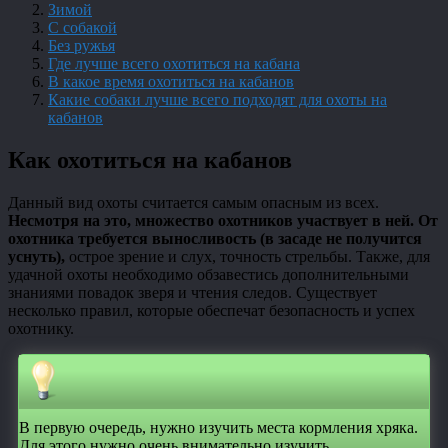
Зимой
С собакой
Без ружья
Где лучше всего охотиться на кабана
В какое время охотиться на кабанов
Какие собаки лучше всего подходят для охоты на
кабанов
Как охотиться на кабанов
Данный вид охоты считается самым опасным из всех.
Несмотря на это, множество охотников участвует в ней. От
охотника требуется выносливость (в засаде не получится
уснуть),
острое зрение и слух, точность стрельбы. Также, для
удачной охоты необходимо обзавестись дополнительными
знаниями повадок зверя и чтения следов. Существует
несколько правил, которые обеспечат безопасность и успех
охотнику.
В первую очередь, нужно изучить места кормления хряка.
Для этого нужно очень внимательно изучить