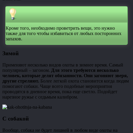
Кроме того, необходимо проветрить вещи, это нужно
также для того чтобы избавиться от любых посторонних
запахов.
Зимой
Применяют несколько видов охоты в зимнее время. Самый
популярный – загоном.
Для этого требуются несколько
человек, которые делят обязанности. Они загоняют зверя,
другие стреляют.
Более легкой охота становится когда людям
помогают собаки. Чаще всего подобные мероприятия
проводятся в дневное время, пока еще светло. Подойдет
нарезное ружье с седьмым калибром.
С собакой
Вообще, собака не будет лишней в любом виде охоты на