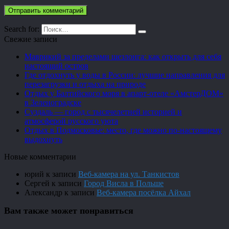
Search for:
Свежие записи
Маврикий за пределами шезлонга: как открыть для себя
настоящий остров
Где отдохнуть у воды в России: лучшие направления для
перезагрузки и отдыха на природе
Отдых у Балтийского моря в апарт-отеле «АмстерДОМ»
в Зеленоградске
Суздаль — город с тысячелетней историей и
атмосферой русского уюта
Отдых в Подмосковье: место, где можно по-настоящему
выдохнуть
Новые комментарии
юрий
к записи
Веб-камера на ул. Танкистов
Сергей
к записи
Город Висла в Польше
Александр
к записи
Веб-камера посёлка Айхал
Вам также может понравиться