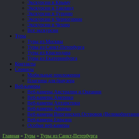
Экскурсии в Крыму
Экскурсии в Таиланд
Экскурсии в Турцию
Экскурсии в Черногорию
Экскурсии в Чехию
Все экскурсии
Туры
Туры из Москвы
Туры из Санкт-Петербурга
Туры из Краснодара
Туры из Екатеринбурга
Контакты
Сервисы
Мобильные приложения
Плагины для браузера
Веб-камеры
Веб-камеры Австралии и Океании
Веб-камеры Америки
Веб-камеры Антарктики
Веб-камеры Африки
Веб-камеры Виргинских Островов (Великобритани
Веб-камеры Евразии
Особые веб-камеры
Главная
»
Туры
»
Туры из Санкт-Петербурга