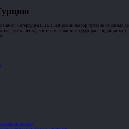
 Турцию
из Санкт-Петербурга (СПБ). Широкий выбор путевок от самых д
отеля, фото, цены), контактные данные турфирм – подбирать пу
н!
ы
настоящий остров
перезагрузки и отдыха на природе