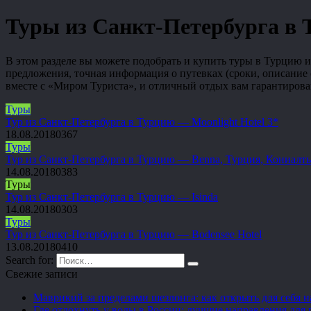
Туры из Санкт-Петербурга в
В этом разделе вы можете подобрать и купить туры в Турцию 
предложения, точная информация о путевках (сроки, описание 
вместе с «Миром Туриста», и отличный отдых вам гарантирова
Туры
Тур из Санкт-Петербурга в Турцию — Moonlight Hotel 3*
18.08.2018
0
367
Туры
Тур из Санкт-Петербурга в Турцию — Benna, Турция, Кониалт
14.08.2018
0
383
Туры
Тур из Санкт-Петербурга в Турцию — Isinda
14.08.2018
0
303
Туры
Тур из Санкт-Петербурга в Турцию — Bodensee Hotel
13.08.2018
0
410
Search for:
Свежие записи
Маврикий за пределами шезлонга: как открыть для себя 
Где отдохнуть у воды в России: лучшие направления для 