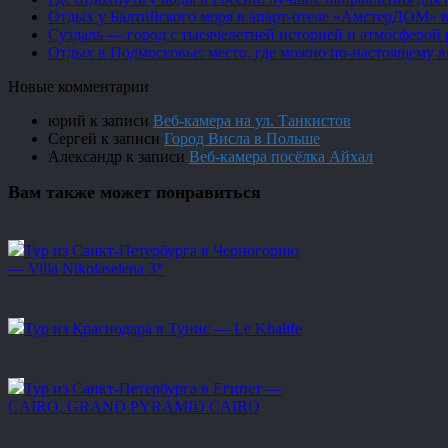
Отдых у Балтийского моря в апарт-отеле «АмстерДОМ» в
Суздаль — город с тысячелетней историей и атмосферой 
Отдых в Подмосковье: место, где можно по-настоящему 
Новые комментарии
юрий
к записи
Веб-камера на ул. Танкистов
Сергей
к записи
Город Висла в Польше
Александр
к записи
Веб-камера посёлка Айхал
Вам также может понравиться
Тур из Санкт-Петербурга в Черногорию
— Villa Nikolaselena 3*
Тур из Краснодара в Тунис — Le Khalife
Тур из Санкт-Петербурга в Египет —
CAIRO, GRAND PYRAMID CAIRO