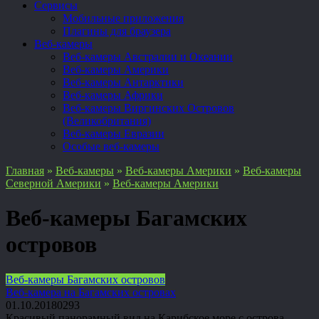
Сервисы
Мобильные приложения
Плагины для браузера
Веб-камеры
Веб-камеры Австралии и Океании
Веб-камеры Америки
Веб-камеры Антарктики
Веб-камеры Африки
Веб-камеры Виргинских Островов
(Великобритания)
Веб-камеры Евразии
Особые веб-камеры
Главная
»
Веб-камеры
»
Веб-камеры Америки
»
Веб-камеры
Северной Америки
»
Веб-камеры Америки
Веб-камеры Багамских
островов
Веб-камеры Багамских островов
Веб-камера на Багамских островах
01.10.2018
0
293
Красивый панорамный вид на Карибское море с острова