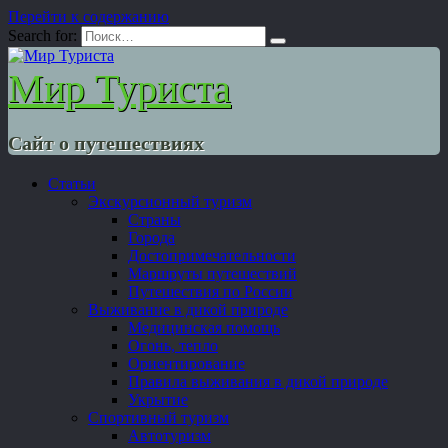
Перейти к содержанию
Search for:
Мир Туриста
Сайт о путешествиях
Статьи
Экскурсионный туризм
Страны
Города
Достопримечательности
Маршруты путешествий
Путешествия по России
Выживание в дикой природе
Медицинская помощь
Огонь, тепло
Ориентирование
Правила выживания в дикой природе
Укрытие
Спортивный туризм
Автотуризм