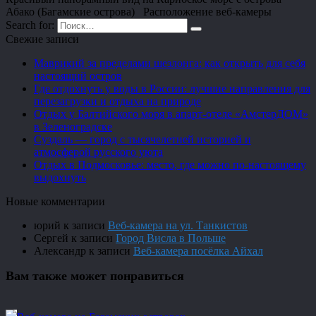
Абако (Багамские острова) Расположение веб-камеры
Search for:
Свежие записи
Маврикий за пределами шезлонга: как открыть для себя
настоящий остров
Где отдохнуть у воды в России: лучшие направления для
перезагрузки и отдыха на природе
Отдых у Балтийского моря в апарт-отеле «АмстерДОМ»
в Зеленоградске
Суздаль — город с тысячелетней историей и
атмосферой русского уюта
Отдых в Подмосковье: место, где можно по-настоящему
выдохнуть
Новые комментарии
юрий
к записи
Веб-камера на ул. Танкистов
Сергей
к записи
Город Висла в Польше
Александр
к записи
Веб-камера посёлка Айхал
Вам также может понравиться