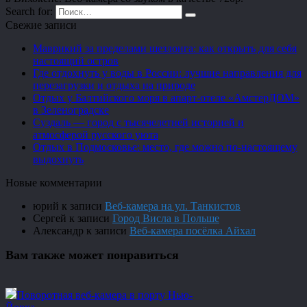
Search for:
Свежие записи
Маврикий за пределами шезлонга: как открыть для себя
настоящий остров
Где отдохнуть у воды в России: лучшие направления для
перезагрузки и отдыха на природе
Отдых у Балтийского моря в апарт-отеле «АмстерДОМ»
в Зеленоградске
Суздаль — город с тысячелетней историей и
атмосферой русского уюта
Отдых в Подмосковье: место, где можно по-настоящему
выдохнуть
Новые комментарии
юрий
к записи
Веб-камера на ул. Танкистов
Сергей
к записи
Город Висла в Польше
Александр
к записи
Веб-камера посёлка Айхал
Вам также может понравиться
Поворотная веб-камера в порту Нью-