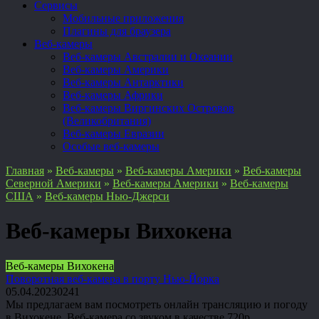
Сервисы
Мобильные приложения
Плагины для браузера
Веб-камеры
Веб-камеры Австралии и Океании
Веб-камеры Америки
Веб-камеры Антарктики
Веб-камеры Африки
Веб-камеры Виргинских Островов
(Великобритания)
Веб-камеры Евразии
Особые веб-камеры
Главная
»
Веб-камеры
»
Веб-камеры Америки
»
Веб-камеры
Северной Америки
»
Веб-камеры Америки
»
Веб-камеры
США
»
Веб-камеры Нью-Джерси
Веб-камеры Вихокена
Веб-камеры Вихокена
Поворотная веб-камера в порту Нью-Йорка
05.04.2023
0
241
Мы предлагаем вам посмотреть онлайн трансляцию и погоду
в Вихокене. Веб-камера со звуком в качестве 720p.