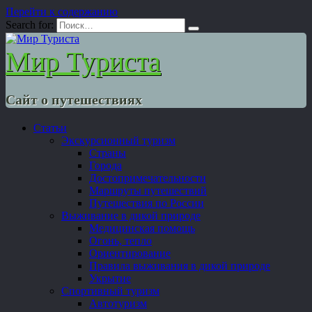
Перейти к содержанию
Search for:
Мир Туриста
Сайт о путешествиях
Статьи
Экскурсионный туризм
Страны
Города
Достопримечательности
Маршруты путешествий
Путешествия по России
Выживание в дикой природе
Медицинская помощь
Огонь, тепло
Ориентирование
Правила выживания в дикой природе
Укрытие
Спортивный туризм
Автотуризм