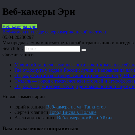
Веб-камеры Эри
Веб-камеры Эри
Веб-камера в гнезде североамериканской ласточки
05.04.2023
0
297
Мы предлагаем вам посмотреть онлайн трансляцию и погоду в Э
Search for:
Свежие записи
Маврикий за пределами шезлонга: как открыть для себя 
Где отдохнуть у воды в России: лучшие направления для 
Отдых у Балтийского моря в апарт-отеле «АмстерДОМ» в
Суздаль — город с тысячелетней историей и атмосферой 
Отдых в Подмосковье: место, где можно по-настоящему 
Новые комментарии
юрий
к записи
Веб-камера на ул. Танкистов
Сергей
к записи
Город Висла в Польше
Александр
к записи
Веб-камера посёлка Айхал
Вам также может понравиться