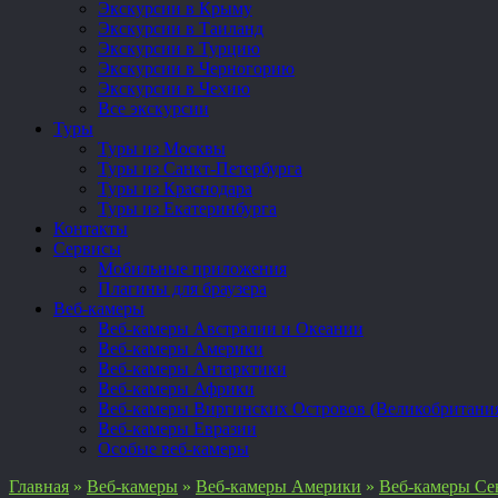
Экскурсии в Крыму
Экскурсии в Таиланд
Экскурсии в Турцию
Экскурсии в Черногорию
Экскурсии в Чехию
Все экскурсии
Туры
Туры из Москвы
Туры из Санкт-Петербурга
Туры из Краснодара
Туры из Екатеринбурга
Контакты
Сервисы
Мобильные приложения
Плагины для браузера
Веб-камеры
Веб-камеры Австралии и Океании
Веб-камеры Америки
Веб-камеры Антарктики
Веб-камеры Африки
Веб-камеры Виргинских Островов (Великобритани
Веб-камеры Евразии
Особые веб-камеры
Главная
»
Веб-камеры
»
Веб-камеры Америки
»
Веб-камеры Се