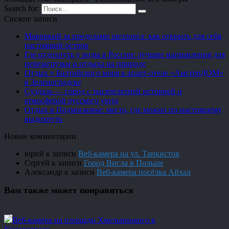
Search for:
Свежие записи
Маврикий за пределами шезлонга: как открыть для себя
настоящий остров
Где отдохнуть у воды в России: лучшие направления для
перезагрузки и отдыха на природе
Отдых у Балтийского моря в апарт-отеле «АмстерДОМ»
в Зеленоградске
Суздаль — город с тысячелетней историей и
атмосферой русского уюта
Отдых в Подмосковье: место, где можно по-настоящему
выдохнуть
Новые комментарии
юрий
к записи
Веб-камера на ул. Танкистов
Сергей
к записи
Город Висла в Польше
Александр
к записи
Веб-камера посёлка Айхал
Вам также может понравиться
Веб-камера на площади Хмельницкого в