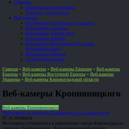
Сервисы
Мобильные приложения
Плагины для браузера
Веб-камеры
Веб-камеры Австралии и Океании
Веб-камеры Америки
Веб-камеры Антарктики
Веб-камеры Африки
Веб-камеры Виргинских Островов
(Великобритания)
Веб-камеры Евразии
Особые веб-камеры
Главная
»
Веб-камеры
»
Веб-камеры Евразии
»
Веб-камеры
Европы
»
Веб-камеры Восточной Европы
»
Веб-камеры
Украины
»
Веб-камеры Кировоградской области
Веб-камеры Кропивницкого
Веб-камеры Кропивницкого
Веб-камера на площади Хмельницкого в Кировограде
07.10.2018
0
434
Веб-камера установлена в украинском городе Кировоград на
площади Хмельницкого Расположение веб-камеры