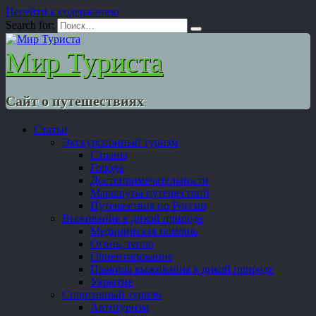
Перейти к содержанию
Search for:
Мир Туриста
Сайт о путешествиях
Статьи
Экскурсионный туризм
Страны
Города
Достопримечательности
Маршруты путешествий
Путешествия по России
Выживание в дикой природе
Медицинская помощь
Огонь, тепло
Ориентирование
Правила выживания в дикой природе
Укрытие
Спортивный туризм
Автотуризм