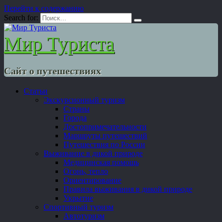
Перейти к содержанию
Search for:
Мир Туриста
Сайт о путешествиях
Статьи
Экскурсионный туризм
Страны
Города
Достопримечательности
Маршруты путешествий
Путешествия по России
Выживание в дикой природе
Медицинская помощь
Огонь, тепло
Ориентирование
Правила выживания в дикой природе
Укрытие
Спортивный туризм
Автотуризм