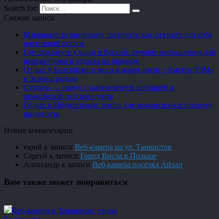
Search for:
Свежие записи
Маврикий за пределами шезлонга: как открыть для себя
настоящий остров
Где отдохнуть у воды в России: лучшие направления для
перезагрузки и отдыха на природе
Отдых у Балтийского моря в апарт-отеле «АмстерДОМ»
в Зеленоградске
Суздаль — город с тысячелетней историей и
атмосферой русского уюта
Отдых в Подмосковье: место, где можно по-настоящему
выдохнуть
Новые комментарии
юрий
к записи
Веб-камера на ул. Танкистов
Сергей
к записи
Город Висла в Польше
Александр
к записи
Веб-камера посёлка Айхал
Вам также может понравиться
Веб-камера в Тернополе: улица