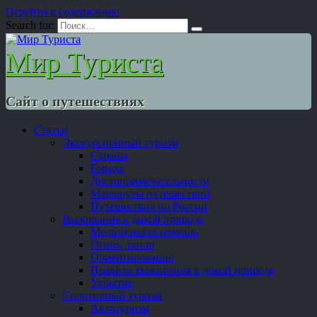
Перейти к содержанию
Search for:
Мир Туриста
Сайт о путешествиях
Статьи
Экскурсионный туризм
Страны
Города
Достопримечательности
Маршруты путешествий
Путешествия по России
Выживание в дикой природе
Медицинская помощь
Огонь, тепло
Ориентирование
Правила выживания в дикой природе
Укрытие
Спортивный туризм
Автотуризм