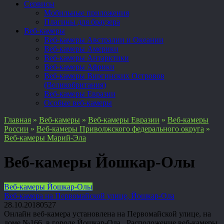
Сервисы
Мобильные приложения
Плагины для браузера
Веб-камеры
Веб-камеры Австралии и Океании
Веб-камеры Америки
Веб-камеры Антарктики
Веб-камеры Африки
Веб-камеры Виргинских Островов
(Великобритания)
Веб-камеры Евразии
Особые веб-камеры
Главная
»
Веб-камеры
»
Веб-камеры Евразии
»
Веб-камеры
России
»
Веб-камеры Приволжского федерального округа
»
Веб-камеры Марий-Эла
Веб-камеры Йошкар-Олы
Веб-камеры Йошкар-Олы
Веб-камера на Первомайской улице, Йошкар-Ола
28.10.2018
0
527
Онлайн веб-камера установлена на Первомайской улице, на
доме №166, в городе Йошкар-Ола Расположение веб-камеры