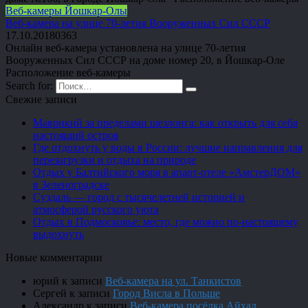
Веб-камеры Йошкар-Олы
Веб-камера на улице 70-летия Вооруженных Сил СССР
17.10.2018
0
363
Онлайн веб-камера установлена на улице 70-летия
Вооруженных Сил СССР на доме номер 20, в Йошкар-Оле
Расположение веб-камеры
Search for:
Свежие записи
Маврикий за пределами шезлонга: как открыть для себя
настоящий остров
Где отдохнуть у воды в России: лучшие направления для
перезагрузки и отдыха на природе
Отдых у Балтийского моря в апарт-отеле «АмстерДОМ»
в Зеленоградске
Суздаль — город с тысячелетней историей и
атмосферой русского уюта
Отдых в Подмосковье: место, где можно по-настоящему
выдохнуть
Новые комментарии
юрий
к записи
Веб-камера на ул. Танкистов
Сергей
к записи
Город Висла в Польше
Александр
к записи
Веб-камера посёлка Айхал