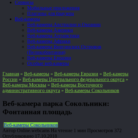
Сервисы
Мобильные приложения
Плагины для браузера
Веб-камеры
Веб-камеры Австралии и Океании
Веб-камеры Америки
Веб-камеры Антарктики
Веб-камеры Африки
Веб-камеры Виргинских Островов
(Великобритания)
Веб-камеры Евразии
Особые веб-камеры
Главная
»
Веб-камеры
»
Веб-камеры Евразии
»
Веб-камеры
России
»
Веб-камеры Центрального федерального округа
»
Веб-камеры Москвы
»
Веб-камеры Восточного
административного округа
»
Веб-камеры Сокольников
Веб-камера парка Сокольники:
Фонтанная площадь
Веб-камеры Сокольников
Автор
Online.webcams
На чтение
1 мин
Просмотров
372
Опубликовано
17.10.2018