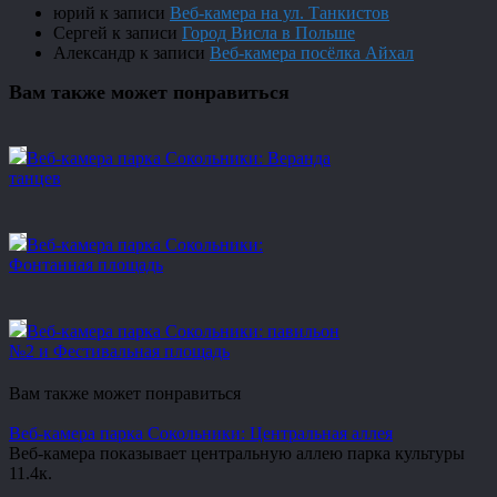
юрий
к записи
Веб-камера на ул. Танкистов
Сергей
к записи
Город Висла в Польше
Александр
к записи
Веб-камера посёлка Айхал
Вам также может понравиться
Веб-камера парка Сокольники: Веранда
танцев
Веб-камера парка Сокольники:
Фонтанная площадь
Веб-камера парка Сокольники: павильон
№2 и Фестивальная площадь
Вам также может понравиться
Веб-камера парка Сокольники: Центральная аллея
Веб-камера показывает центральную аллею парка культуры
1
1.4к.