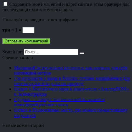
Сохранить моё имя, email и адрес сайта в этом браузере для
последующих моих комментариев.
Пожалуйста, введите ответ цифрами:
три × 1 =
Search for:
Свежие записи
Маврикий за пределами шезлонга: как открыть для себя
настоящий остров
Где отдохнуть у воды в России: лучшие направления для
перезагрузки и отдыха на природе
Отдых у Балтийского моря в апарт-отеле «АмстерДОМ»
в Зеленоградске
Суздаль — город с тысячелетней историей и
атмосферой русского уюта
Отдых в Подмосковье: место, где можно по-настоящему
выдохнуть
Новые комментарии