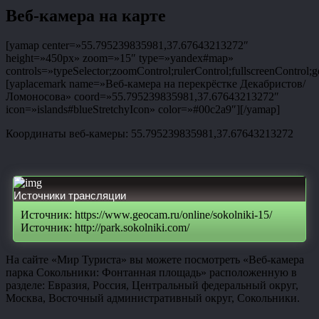
Веб-камера на карте
[yamap center=»55.795239835981,37.67643213272″
height=»450px» zoom=»15″ type=»yandex#map»
controls=»typeSelector;zoomControl;rulerControl;fullscreenControl;g
[yaplacemark name=»Веб-камера на перекрёстке Декабристов/
Ломоносова» coord=»55.795239835981,37.67643213272″
icon=»islands#blueStretchyIcon» color=»#00c2a9″][/yamap]
Координаты веб-камеры: 55.795239835981,37.67643213272
Источники трансляции
Источник: https://www.geocam.ru/online/sokolniki-15/
Источник: http://park.sokolniki.com/
На сайте «Мир Туриста» вы можете посмотреть «Веб-камера
парка Сокольники: Фонтанная площадь» расположенную в
разделе: Евразия, Россия, Центральный федеральный округ,
Москва, Восточный административный округ, Сокольники.