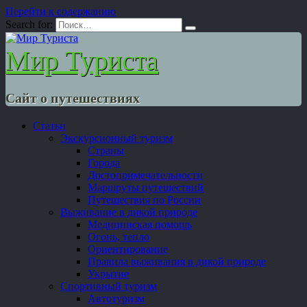
Перейти к содержанию
Search for:
Мир Туриста
Сайт о путешествиях
Статьи
Экскурсионный туризм
Страны
Города
Достопримечательности
Маршруты путешествий
Путешествия по России
Выживание в дикой природе
Медицинская помощь
Огонь, тепло
Ориентирование
Правила выживания в дикой природе
Укрытие
Спортивный туризм
Автотуризм